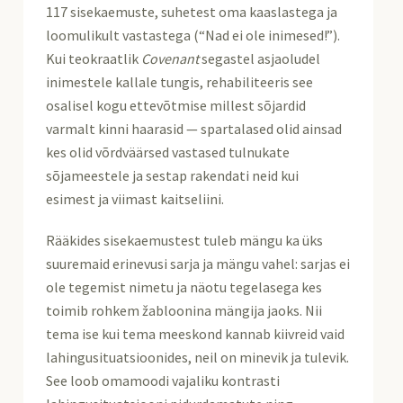
117 sisekaemuste, suhetest oma kaaslastega ja
loomulikult vastastega (“Nad ei ole inimesed!”).
Kui teokraatlik
Covenant
segastel asjaoludel
inimestele kallale tungis, rehabiliteeris see
osalisel kogu ettevõtmise millest sõjardid
varmalt kinni haarasid — spartalased olid ainsad
kes olid võrdväärsed vastased tulnukate
sõjameestele ja sestap rakendati neid kui
esimest ja viimast kaitseliini.
Rääkides sisekaemustest tuleb mängu ka üks
suuremaid erinevusi sarja ja mängu vahel: sarjas ei
ole tegemist nimetu ja näotu tegelasega kes
toimib rohkem žabloonina mängija jaoks. Nii
tema ise kui tema meeskond kannab kiivreid vaid
lahingusituatsioonides, neil on minevik ja tulevik.
See loob omamoodi vajaliku kontrasti