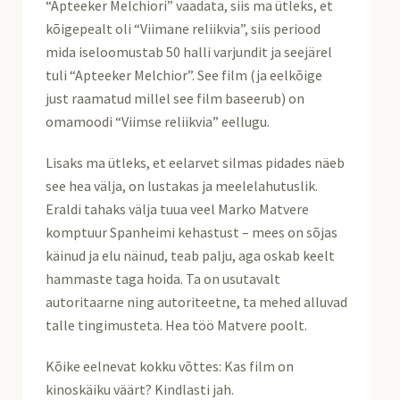
“Apteeker Melchiori” vaadata, siis ma ütleks, et
kõigepealt oli “Viimane reliikvia”, siis periood
mida iseloomustab 50 halli varjundit ja seejärel
tuli “Apteeker Melchior”. See film (ja eelkõige
just raamatud millel see film baseerub) on
omamoodi “Viimse reliikvia” eellugu.
Lisaks ma ütleks, et eelarvet silmas pidades näeb
see hea välja, on lustakas ja meelelahutuslik.
Eraldi tahaks välja tuua veel Marko Matvere
komptuur Spanheimi kehastust – mees on sõjas
käinud ja elu näinud, teab palju, aga oskab keelt
hammaste taga hoida. Ta on usutavalt
autoritaarne ning autoriteetne, ta mehed alluvad
talle tingimusteta. Hea töö Matvere poolt.
Kõike eelnevat kokku võttes: Kas film on
kinoskäiku väärt? Kindlasti jah.