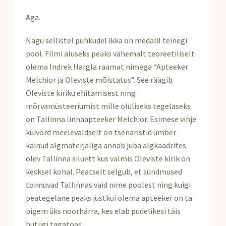
Aga.
Nagu sellistel puhkudel ikka on medalil teinegi
pool. Filmi aluseks peaks vähemalt teoreetiliselt
olema Indrek Hargla raamat nimega “Apteeker
Melchior ja Oleviste mõistatus”. See räägib
Oleviste kiriku ehitamisest ning
mõrvamüsteeriumist mille oluliseks tegelaseks
on Tallinna linnaapteeker Melchior. Esimese vihje
kuivõrd meelevaldselt on tsenaristid ümber
käinud algmaterjaliga annab juba algkaadrites
olev Tallinna siluett kus valmis Oleviste kirik on
kesksel kohal. Peatselt selgub, et sündmused
toimuvad Tallinnas vaid nime poolest ning kuigi
peategelane peaks justkui olema apteeker on ta
pigem üks noorhärra, kes elab pudelikesi täis
butiigi tagatoas.