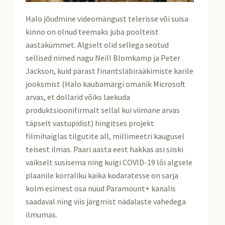
Halo jõudmine videomängust telerisse või suisa
kinno on olnud teemaks juba poolteist
aastakümmet. Algselt olid sellega seotud
sellised nimed nagu Neill Blomkamp ja Peter
Jackson, kuid pärast finantsläbirääkimiste karile
jooksmist (Halo kaubamärgi omanik Microsoft
arvas, et dollarid võiks laekuda
produktsioonifirmalt sellal kui viimane arvas
täpselt vastupidist) hingitses projekt
filmihaiglas tilgutite all, millimeetri kaugusel
teisest ilmas. Paari aasta eest hakkas asi siiski
vaikselt susisema ning kuigi COVID-19 lõi algsele
plaanile korraliku kaika kodaratesse on sarja
kolm esimest osa nüüd Paramount+ kanalis
saadaval ning viis järgmist nädalaste vahedega
ilmumas.