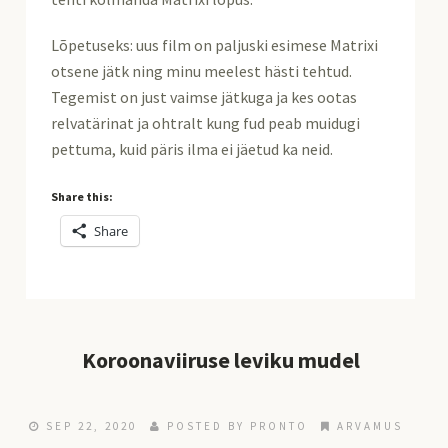
Lõpetuseks: uus film on paljuski esimese Matrixi
otsene jätk ning minu meelest hästi tehtud.
Tegemist on just vaimse jätkuga ja kes ootas
relvatärinat ja ohtralt kung fud peab muidugi
pettuma, kuid päris ilma ei jäetud ka neid.
Share this:
Share
Koroonaviiruse leviku mudel
SEP 22, 2020
POSTED BY
PRONTO
ARVAMUS