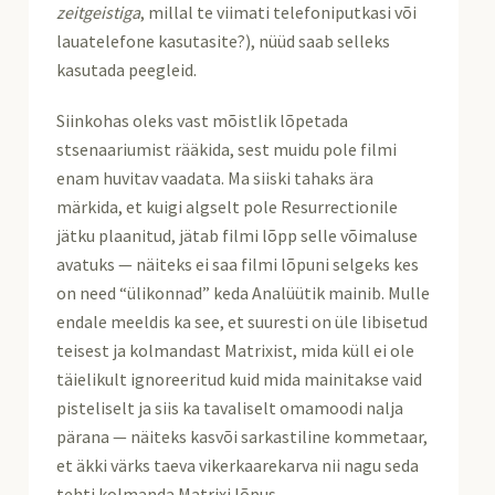
zeitgeistiga
, millal te viimati telefoniputkasi või
lauatelefone kasutasite?), nüüd saab selleks
kasutada peegleid.
Siinkohas oleks vast mõistlik lõpetada
stsenaariumist rääkida, sest muidu pole filmi
enam huvitav vaadata. Ma siiski tahaks ära
märkida, et kuigi algselt pole Resurrectionile
jätku plaanitud, jätab filmi lõpp selle võimaluse
avatuks — näiteks ei saa filmi lõpuni selgeks kes
on need “ülikonnad” keda Analüütik mainib. Mulle
endale meeldis ka see, et suuresti on üle libisetud
teisest ja kolmandast Matrixist, mida küll ei ole
täielikult ignoreeritud kuid mida mainitakse vaid
pisteliselt ja siis ka tavaliselt omamoodi nalja
pärana — näiteks kasvõi sarkastiline kommetaar,
et äkki värks taeva vikerkaarekarva nii nagu seda
tehti kolmanda Matrixi lõpus.