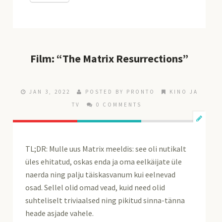
Film: “The Matrix Resurrections”
JAN 3, 2022
POSTED BY
PRONTO
KINO JA
TV
0 COMMENTS
TL;DR: Mulle uus Matrix meeldis: see oli nutikalt
üles ehitatud, oskas enda ja oma eelkäijate üle
naerda ning palju täiskasvanum kui eelnevad
osad. Sellel olid omad vead, kuid need olid
suhteliselt triviaalsed ning pikitud sinna-tänna
heade asjade vahele.