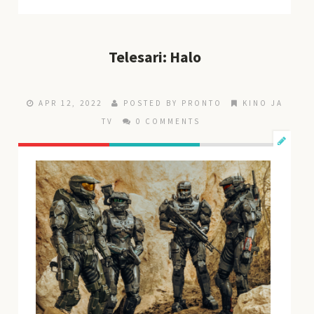
Telesari: Halo
APR 12, 2022
POSTED BY
PRONTO
KINO JA
TV
0 COMMENTS