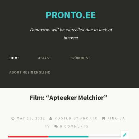
PRONTO.EE
Tomorrow will be cancelled due to lack of
interest
HOME
ASJAST
TRÜKIMUST
ABOUT ME (IN ENGLISH)
Film: “Apteeker Melchior”
MAY 13, 2022
POSTED BY
PRONTO
KINO JA
TV
0 COMMENTS