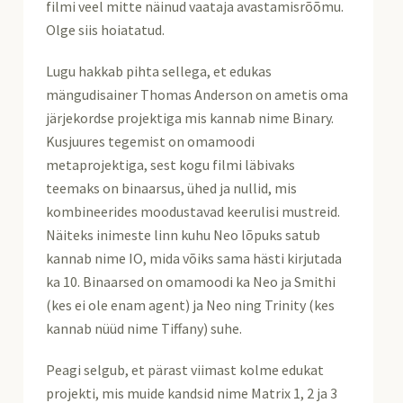
filmi veel mitte näinud vaataja avastamisrõõmu.
Olge siis hoiatatud.
Lugu hakkab pihta sellega, et edukas
mängudisainer Thomas Anderson on ametis oma
järjekordse projektiga mis kannab nime Binary.
Kusjuures tegemist on omamoodi
metaprojektiga, sest kogu filmi läbivaks
teemaks on binaarsus, ühed ja nullid, mis
kombineerides moodustavad keerulisi mustreid.
Näiteks inimeste linn kuhu Neo lõpuks satub
kannab nime IO, mida võiks sama hästi kirjutada
ka 10. Binaarsed on omamoodi ka Neo ja Smithi
(kes ei ole enam agent) ja Neo ning Trinity (kes
kannab nüüd nime Tiffany) suhe.
Peagi selgub, et pärast viimast kolme edukat
projekti, mis muide kandsid nime Matrix 1, 2 ja 3