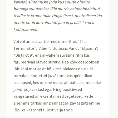
käivitab sündmuste jada kus suurte ohvrite
hinnaga suudetakse läbi murda eelpoolmainitud
teadlaste ja ametnike ringkaitsest, neutraliseerida
nende poolt korraldatud jamad ja päästa meie
koduplaneet
.
Või võtame suvalise muu ulmefilmi: “The
Terminator”, “Alien”, “Jurassic Park”, “Elysium”,
“District 9”, enam-vähem suvaline film kus
figureerivad elavad surnud. Pea kõikides jookseb
läbi läbi motiiv, et kõikides hädades on süüdi
rumalad, hooletud ja/või omakasupüüdlikud
teadlased, kes on ühe mütsi all pahade ametnike
ja/või sõjaväelastega. Ning positiivsed
kangelased on eksentrilised tegelased, kelle
sisemine tarkus ning ennastsalgav tegutsemine
lõpuks kastanid tulest välja toob.