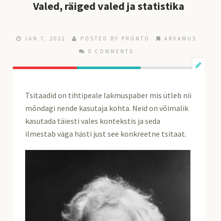
Valed, räiged valed ja statistika
JAN 7, 2022
POSTED BY
PRONTO
ARVAMUS
0 COMMENTS
Tsitaadid on tihtipeale lakmuspaber mis ütleb nii
mõndagi nende kasutaja kohta. Neid on võimalik
kasutada täiesti vales kontekstis ja seda
ilmestab väga hästi just see konkreetne tsitaat.