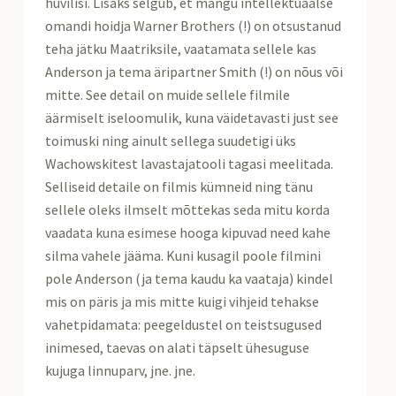
huvilisi. Lisaks selgub, et mängu intellektuaalse
omandi hoidja Warner Brothers (!) on otsustanud
teha jätku Maatriksile, vaatamata sellele kas
Anderson ja tema äripartner Smith (!) on nõus või
mitte. See detail on muide sellele filmile
äärmiselt iseloomulik, kuna väidetavasti just see
toimuski ning ainult sellega suudetigi üks
Wachowskitest lavastajatooli tagasi meelitada.
Selliseid detaile on filmis kümneid ning tänu
sellele oleks ilmselt mõttekas seda mitu korda
vaadata kuna esimese hooga kipuvad need kahe
silma vahele jääma. Kuni kusagil poole filmini
pole Anderson (ja tema kaudu ka vaataja) kindel
mis on päris ja mis mitte kuigi vihjeid tehakse
vahetpidamata: peegeldustel on teistsugused
inimesed, taevas on alati täpselt ühesuguse
kujuga linnuparv, jne. jne.