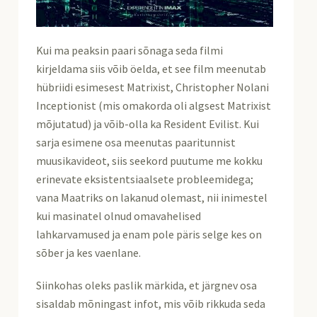
Kui ma peaksin paari sõnaga seda filmi
kirjeldama siis võib öelda, et see film meenutab
hübriidi esimesest Matrixist, Christopher Nolani
Inceptionist (mis omakorda oli algsest Matrixist
mõjutatud) ja võib-olla ka Resident Evilist. Kui
sarja esimene osa meenutas paaritunnist
muusikavideot, siis seekord puutume me kokku
erinevate eksistentsiaalsete probleemidega;
vana Maatriks on lakanud olemast, nii inimestel
kui masinatel olnud omavahelised
lahkarvamused ja enam pole päris selge kes on
sõber ja kes vaenlane.
Siinkohas oleks paslik märkida, et järgnev osa
sisaldab mõningast infot, mis võib rikkuda seda