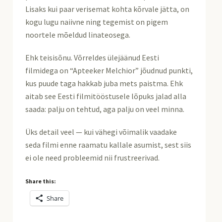
Lisaks kui paar verisemat kohta kõrvale jätta, on
kogu lugu naiivne ning tegemist on pigem
noortele mõeldud linateosega.
Ehk teisisõnu. Võrreldes ülejäänud Eesti
filmidega on “Apteeker Melchior” jõudnud punkti,
kus puude taga hakkab juba mets paistma. Ehk
aitab see Eesti filmitööstusele lõpuks jalad alla
saada: palju on tehtud, aga palju on veel minna.
Üks detail veel — kui vähegi võimalik vaadake
seda filmi enne raamatu kallale asumist, sest siis
ei ole need probleemid nii frustreerivad.
Share this:
Share