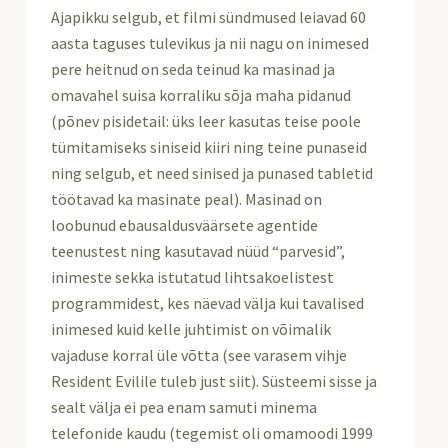
Ajapikku selgub, et filmi sündmused leiavad 60
aasta taguses tulevikus ja nii nagu on inimesed
pere heitnud on seda teinud ka masinad ja
omavahel suisa korraliku sõja maha pidanud
(põnev pisidetail: üks leer kasutas teise poole
tümitamiseks siniseid kiiri ning teine punaseid
ning selgub, et need sinised ja punased tabletid
töötavad ka masinate peal). Masinad on
loobunud ebausaldusväärsete agentide
teenustest ning kasutavad nüüd “parvesid”,
inimeste sekka istutatud lihtsakoelistest
programmidest, kes näevad välja kui tavalised
inimesed kuid kelle juhtimist on võimalik
vajaduse korral üle võtta (see varasem vihje
Resident Evilile tuleb just siit). Süsteemi sisse ja
sealt välja ei pea enam samuti minema
telefonide kaudu (tegemist oli omamoodi 1999