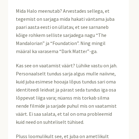
Mida Halo meenutab? Arvestades sellega, et
tegemist on sarjaga mida hakati väntama juba
paari aasta eesti on üllatav, et see sarnaneb
kõige rohkem selliste sarjadega nagu “The
Mandalorian” ja “Foundation”. Ning mingil
määral ka varasema “Dark Matter”-ga.
Kas see on vaatamist väärt? Lühike vastu on jah.
Personaalselt tundus sarja algus mulle naiivne,
kuid juba esimese hooaja lõpus tundus sari oma
identiteedi leidvat ja pärast seda tundus iga osa
lõppevat liiga vara; nüanss mis torkab silma
nende filmide ja sarjade puhul mis on vaatamist
väärt. Ei saa salata, et tal on oma probleemid
kuid need on suhteliselt tühised.
Pluss loomulikult see, et juba on ametlikult