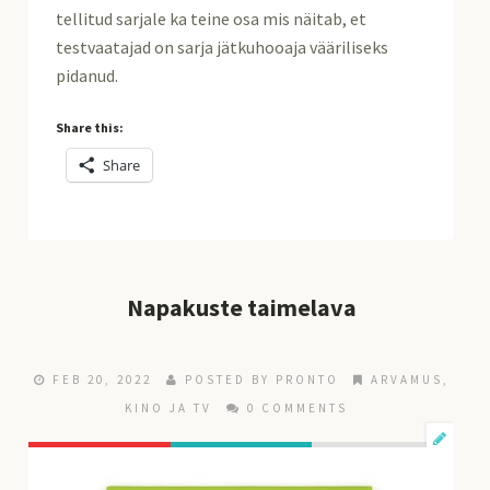
tellitud sarjale ka teine osa mis näitab, et
testvaatajad on sarja jätkuhooaja vääriliseks
pidanud.
Share this:
Share
Napakuste taimelava
FEB 20, 2022
POSTED BY
PRONTO
ARVAMUS
,
KINO JA TV
0 COMMENTS