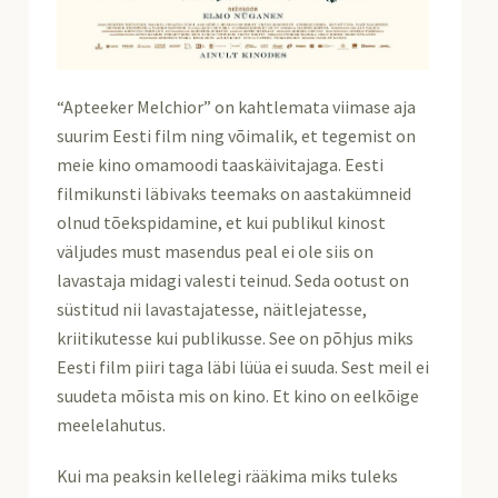
“Apteeker Melchior” on kahtlemata viimase aja
suurim Eesti film ning võimalik, et tegemist on
meie kino omamoodi taaskäivitajaga. Eesti
filmikunsti läbivaks teemaks on aastakümneid
olnud tõekspidamine, et kui publikul kinost
väljudes must masendus peal ei ole siis on
lavastaja midagi valesti teinud. Seda ootust on
süstitud nii lavastajatesse, näitlejatesse,
kriitikutesse kui publikusse. See on põhjus miks
Eesti film piiri taga läbi lüüa ei suuda. Sest meil ei
suudeta mõista mis on kino. Et kino on eelkõige
meelelahutus.
Kui ma peaksin kellelegi rääkima miks tuleks