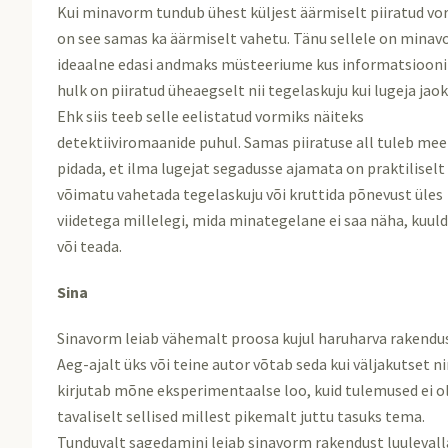
Kui minavorm tundub ühest küljest äärmiselt piiratud v
on see samas ka äärmiselt vahetu. Tänu sellele on mina
ideaalne edasi andmaks müsteeriume kus informatsiooni
hulk on piiratud üheaegselt nii tegelaskuju kui lugeja jaok
Ehk siis teeb selle eelistatud vormiks näiteks
detektiiviromaanide puhul. Samas piiratuse all tuleb mee
pidada, et ilma lugejat segadusse ajamata on praktiliselt
võimatu vahetada tegelaskuju või kruttida põnevust üles
viidetega millelegi, mida minategelane ei saa näha, kuul
või teada.
Sina
Sinavorm leiab vähemalt proosa kujul haruharva rakendus
Aeg-ajalt üks või teine autor võtab seda kui väljakutset n
kirjutab mõne eksperimentaalse loo, kuid tulemused ei o
tavaliselt sellised millest pikemalt juttu tasuks tema.
Tunduvalt sagedamini leiab sinavorm rakendust luulevall