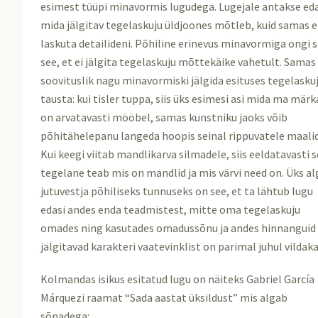
esimest tüüpi minavormis lugudega. Lugejale antakse eda
mida jälgitav tegelaskuju üldjoones mõtleb, kuid samas e
laskuta detailideni. Põhiline erinevus minavormiga ongi s
see, et ei jälgita tegelaskuju mõttekäike vahetult. Samas
soovituslik nagu minavormiski jälgida esituses tegelasku
tausta: kui tisler tuppa, siis üks esimesi asi mida ma mär
on arvatavasti mööbel, samas kunstniku jaoks võib
põhitähelepanu langeda hoopis seinal rippuvatele maalid
Kui keegi viitab mandlikarva silmadele, siis eeldatavasti 
tegelane teab mis on mandlid ja mis värvi need on. Üks al
jutuvestja põhiliseks tunnuseks on see, et ta lähtub lugu
edasi andes enda teadmistest, mitte oma tegelaskuju
omades ning kasutades omadussõnu ja andes hinnanguid
jälgitavad karakteri vaatevinklist on parimal juhul vildaka
Kolmandas isikus esitatud lugu on näiteks Gabriel García
Márquezi raamat “Sada aastat üksildust” mis algab
sõnadega: