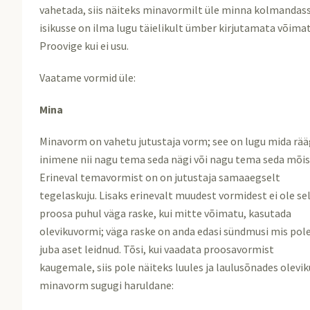
vahetada, siis näiteks minavormilt üle minna kolmandas
isikusse on ilma lugu täielikult ümber kirjutamata võimat
Proovige kui ei usu.
Vaatame vormid üle:
Mina
Minavorm on vahetu jutustaja vorm; see on lugu mida rää
inimene nii nagu tema seda nägi või nagu tema seda mõis
Erineval temavormist on on jutustaja samaaegselt
tegelaskuju. Lisaks erinevalt muudest vormidest ei ole se
proosa puhul väga raske, kui mitte võimatu, kasutada
olevikuvormi; väga raske on anda edasi sündmusi mis pol
juba aset leidnud. Tõsi, kui vaadata proosavormist
kaugemale, siis pole näiteks luules ja laulusõnades olevik
minavorm sugugi haruldane: