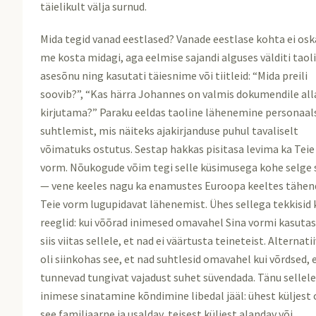
täielikult välja surnud.
Mida tegid vanad eestlased? Vanade eestlase kohta ei osk
me kosta midagi, aga eelmise sajandi alguses välditi taol
asesõnu ning kasutati täiesnime või tiitleid: “Mida preili
soovib?”, “Kas härra Johannes on valmis dokumendile all
kirjutama?” Paraku eeldas taoline lähenemine personaal
suhtlemist, mis näiteks ajakirjanduse puhul tavaliselt
võimatuks ostutus. Sestap hakkas pisitasa levima ka Teie
vorm. Nõukogude võim tegi selle küsimusega kohe selge 
— vene keeles nagu ka enamustes Euroopa keeltes tähe
Teie vorm lugupidavat lähenemist. Ühes sellega tekkisid 
reeglid: kui võõrad inimesed omavahel Sina vormi kasutas
siis viitas sellele, et nad ei väärtusta teineteist. Alternati
oli siinkohas see, et nad suhtlesid omavahel kui võrdsed, 
tunnevad tungivat vajadust suhet süvendada. Tänu sellele
inimese sinatamine kõndimine libedal jääl: ühest küljest 
see familiaarne ja usaldav, teisest küljest alandav või