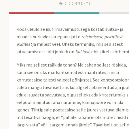
0 COMMENTS
Koos üleüldise idufirmavaimustusega kostab suitsu- ja
muudes nurkades järjepanu jutte
raisimisest
,
pivotitest
,
exititest
ja millest veel. Üheks terminiks, mis sellistest
jutuajamistest läbi jookeb on
fail fast
, ehk kiirelt kõrbem
Miks ma sellest rääkida tahan? Ma tahan sellest rääkida,
kuna see on üks markantsematest mantratest mida
korrutatakse täiesti valedel põhjustel. See kontseptsioo
tuleb mängu tavaliselt siis kui algselt planeeritud aja joo
edu ei suudeta saavutada, olgu selleks edu kriteeriumiks si
eelpool mainitud raha nurumine, kannapööre või mida
iganes. Tihtipeale poetatakse selle juures vastuvaidlemis
mittesalliva näoga, et “pahale rahale ei ole mõtet head 
järgi visata” või “targem annab järele”. Tavaliselt on sell