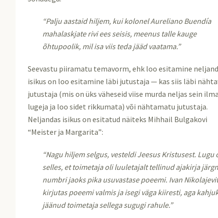
“Palju aastaid hiljem, kui kolonel Aureliano Buendía
mahalaskjate rivi ees seisis, meenus talle kauge
õhtupoolik, mil isa viis teda jääd vaatama.”
Seevastu piiramatu temavorm, ehk loo esitamine neljan
isikus on loo esitamine läbi jutustaja — kas siis läbi näht
jutustaja (mis on üks väheseid viise murda neljas sein ilm
lugeja ja loo sidet rikkumata) või nähtamatu jutustaja.
Neljandas isikus on esitatud näiteks Mihhail Bulgakovi
“Meister ja Margarita”:
“Nagu hiljem selgus, vesteldi Jeesus Kristusest. Lugu o
selles, et toimetaja oli luuletajalt tellinud ajakirja järg
numbri jaoks pika usuvastase poeemi. Ivan Nikolajevi
kirjutas poeemi valmis ja isegi väga kiiresti, aga kahjuk
jäänud toimetaja sellega sugugi rahule.”