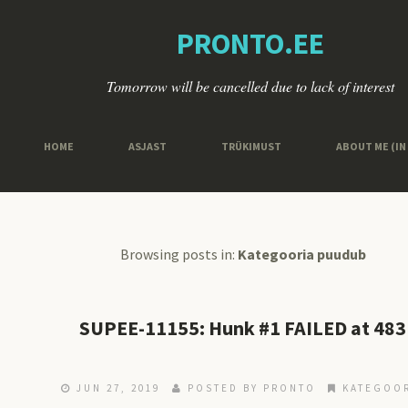
PRONTO.EE
Tomorrow will be cancelled due to lack of interest
HOME
ASJAST
TRÜKIMUST
ABOUT ME (IN
Browsing posts in:
Kategooria puudub
SUPEE-11155: Hunk #1 FAILED at 483
JUN 27, 2019
POSTED BY
PRONTO
KATEGOO