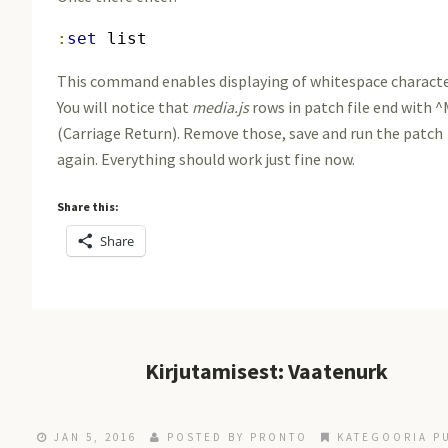
:
set
 list
This command enables displaying of whitespace characte
You will notice that
media.js
rows in patch file end with 
(Carriage Return). Remove those, save and run the patch
again. Everything should work just fine now.
Share this:
Share
Kirjutamisest: Vaatenurk
JAN 5, 2016
POSTED BY
PRONTO
KATEGOORIA P