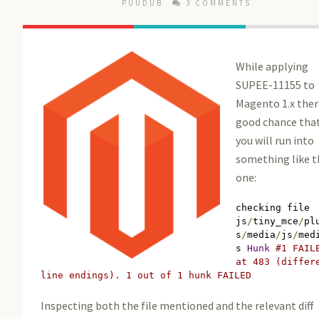
PUUDUB
3 COMMENTS
While applying
SUPEE-11155 to
Magento 1.x ther
good chance tha
you will run into
something like t
one:
checking file 
js
/
tiny_mce
/
pl
s
/
media
/
js
/
med
s 
Hunk
#1 FAIL
at 483 (differ
line endings).
1
out
of
1
 hunk FAILED
Inspecting both the file mentioned and the relevant diff