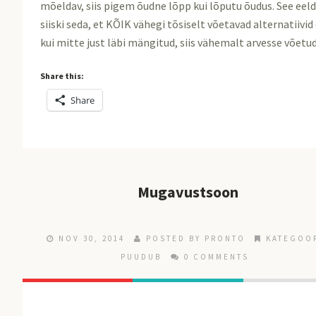
mõeldav, siis pigem õudne lõpp kui lõputu õudus. See eel
siiski seda, et KÕIK vähegi tõsiselt võetavad alternatiivid
kui mitte just läbi mängitud, siis vähemalt arvesse võetud
Share this:
Share
Mugavustsoon
NOV 30, 2014
POSTED BY
PRONTO
KATEGOO
PUUDUB
0 COMMENTS