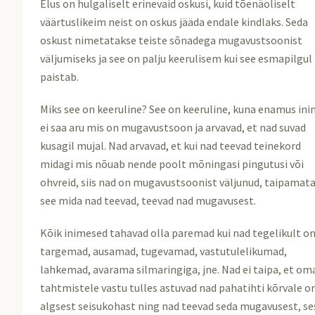
Elus on hulgaliselt erinevaid oskusi, kuid tõenäoliselt
väärtuslikeim neist on oskus jääda endale kindlaks. Seda
oskust nimetatakse teiste sõnadega mugavustsoonist
väljumiseks ja see on palju keerulisem kui see esmapilgul
paistab.
Miks see on keeruline? See on keeruline, kuna enamus ini
ei saa aru mis on mugavustsoon ja arvavad, et nad suvad
kusagil mujal. Nad arvavad, et kui nad teevad teinekord
midagi mis nõuab nende poolt mõningasi pingutusi või
ohvreid, siis nad on mugavustsoonist väljunud, taipamata
see mida nad teevad, teevad nad mugavusest.
Kõik inimesed tahavad olla paremad kui nad tegelikult o
targemad, ausamad, tugevamad, vastutulelikumad,
lahkemad, avarama silmaringiga, jne. Nad ei taipa, et om
tahtmistele vastu tulles astuvad nad pahatihti kõrvale 
algsest seisukohast ning nad teevad seda mugavusest, se