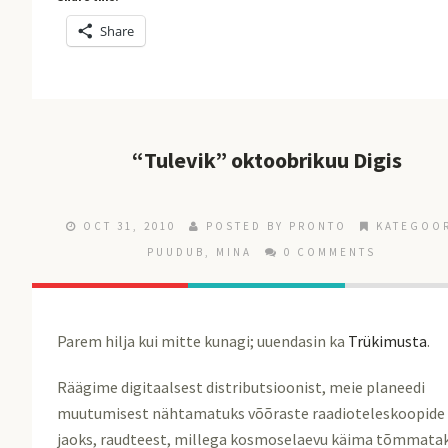
Share
“Tulevik” oktoobrikuu Digis
OCT 31, 2010
POSTED BY
PRONTO
KATEGOO
PUUDUB
,
MINA
0 COMMENTS
Parem hilja kui mitte kunagi; uuendasin ka
Trükimusta
.
Räägime digitaalsest distributsioonist, meie planeedi
muutumisest nähtamatuks võõraste raadioteleskoopide
jaoks, raudteest, millega kosmoselaevu käima tõmmata