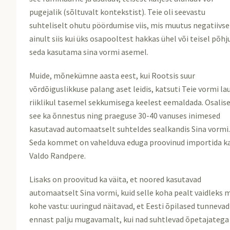
pugejalik (sõltuvalt kontekstist). Teie oli seevastu
suhteliselt ohutu pöördumise viis, mis muutus negatiivs
ainult siis kui üks osapooltest hakkas ühel või teisel põhj
seda kasutama sina vormi asemel.
Muide, mõnekümne aasta eest, kui Rootsis suur
võrdõiguslikkuse palang aset leidis, katsuti Teie vormi la
riiklikul tasemel sekkumisega keelest eemaldada. Osalise
see ka õnnestus ning praeguse 30-40 vanuses inimesed
kasutavad automaatselt suhteldes sealkandis Sina vormi
Seda kommet on vahelduva eduga proovinud importida k
Valdo Randpere.
Lisaks on proovitud ka väita, et noored kasutavad
automaatselt Sina vormi, kuid selle koha pealt vaidleks 
kohe vastu: uuringud näitavad, et Eesti õpilased tunnevad
ennast palju mugavamalt, kui nad suhtlevad õpetajatega