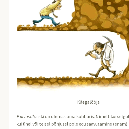
Käegalööja
Fail fastil
siiski on olemas oma koht äris. Nimelt kui selgub
kui ühel või teisel põhjusel pole edu saavutamine (enam)