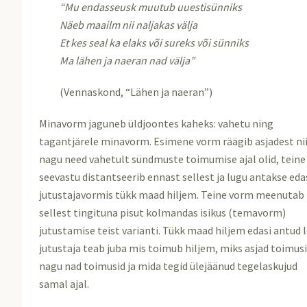
“Mu endasseusk muutub uuestisünniks
Näeb maailm nii naljakas välja
Et kes seal ka elaks või sureks või sünniks
Ma lähen ja naeran nad välja”
(Vennaskond, “Lähen ja naeran”)
Minavorm jaguneb üldjoontes kaheks: vahetu ning
tagantjärele minavorm. Esimene vorm räägib asjadest ni
nagu need vahetult sündmuste toimumise ajal olid, teine
seevastu distantseerib ennast sellest ja lugu antakse eda
jutustajavormis tükk maad hiljem. Teine vorm meenutab
sellest tingituna pisut kolmandas isikus (temavorm)
jutustamise teist varianti. Tükk maad hiljem edasi antud 
jutustaja teab juba mis toimub hiljem, miks asjad toimusi
nagu nad toimusid ja mida tegid ülejäänud tegelaskujud
samal ajal.