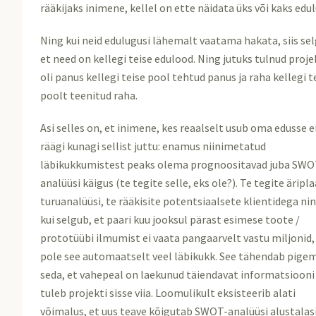
rääkijaks inimene, kellel on ette näidata üks või kaks edu
Ning kui neid edulugusi lähemalt vaatama hakata, siis se
et need on kellegi teise edulood. Ning jutuks tulnud proje
oli panus kellegi teise pool tehtud panus ja raha kellegi t
poolt teenitud raha.
Asi selles on, et inimene, kes reaalselt usub oma edusse e
räägi kunagi sellist juttu: enamus niinimetatud
läbikukkumistest peaks olema prognoositavad juba SWO
analüüsi käigus (te tegite selle, eks ole?). Te tegite äripla
turuanalüüsi, te rääkisite potentsiaalsete klientidega ni
kui selgub, et paari kuu jooksul pärast esimese toote /
prototüübi ilmumist ei vaata pangaarvelt vastu miljonid, 
pole see automaatselt veel läbikukk. See tähendab pige
seda, et vahepeal on laekunud täiendavat informatsiooni
tuleb projekti sisse viia. Loomulikult eksisteerib alati
võimalus, et uus teave kõigutab SWOT-analüüsi alustalasi