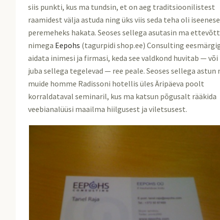
siis punkti, kus ma tundsin, et on aeg traditsioonilistest
raamidest välja astuda ning üks viis seda teha oli iseenes
peremeheks hakata. Seoses sellega asutasin ma ettevõt
nimega
Eepohs
(tagurpidi shop.ee) Consulting eesmärgi
aidata inimesi ja firmasi, keda see valdkond huvitab — või
juba sellega tegelevad — ree peale. Seoses sellega astun
muide homme Radissoni hotellis üles Äripäeva poolt
korraldataval seminaril, kus ma katsun põgusalt rääkida
veebianalüüsi maailma hiilgusest ja viletsusest.