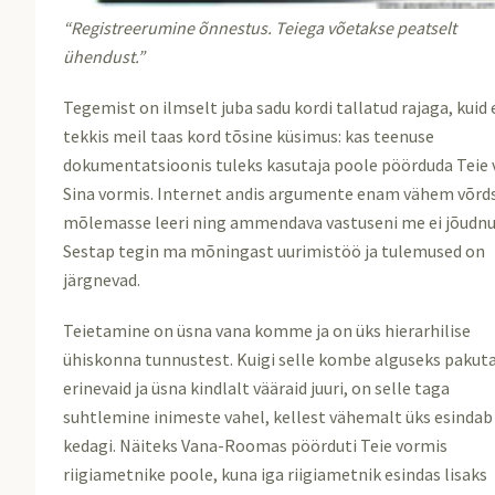
“Registreerumine õnnestus. Teiega võetakse peatselt
ühendust.”
Tegemist on ilmselt juba sadu kordi tallatud rajaga, kuid 
tekkis meil taas kord tõsine küsimus: kas teenuse
dokumentatsioonis tuleks kasutaja poole pöörduda Teie 
Sina vormis. Internet andis argumente enam vähem võrd
mõlemasse leeri ning ammendava vastuseni me ei jõudnu
Sestap tegin ma mõningast uurimistöö ja tulemused on
järgnevad.
Teietamine on üsna vana komme ja on üks hierarhilise
ühiskonna tunnustest. Kuigi selle kombe alguseks pakut
erinevaid ja üsna kindlalt vääraid juuri, on selle taga
suhtlemine inimeste vahel, kellest vähemalt üks esindab
kedagi. Näiteks Vana-Roomas pöörduti Teie vormis
riigiametnike poole, kuna iga riigiametnik esindas lisaks