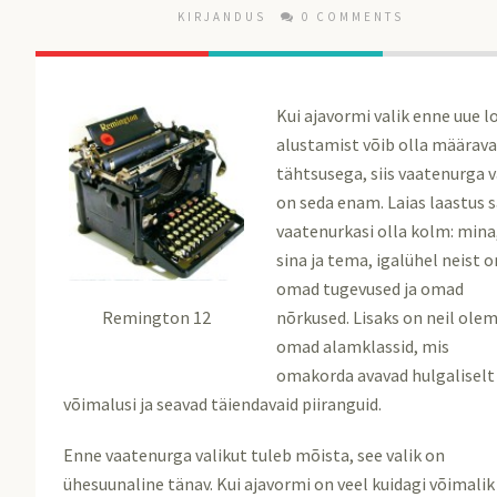
KIRJANDUS
0 COMMENTS
Kui ajavormi valik enne uue 
alustamist võib olla määrav
tähtsusega, siis vaatenurga v
on seda enam. Laias laastus 
vaatenurkasi olla kolm: mina
sina ja tema, igalühel neist o
omad tugevused ja omad
nõrkused. Lisaks on neil ole
Remington 12
omad alamklassid, mis
omakorda avavad hulgaliselt 
võimalusi ja seavad täiendavaid piiranguid.
Enne vaatenurga valikut tuleb mõista, see valik on
ühesuunaline tänav. Kui ajavormi on veel kuidagi võimalik