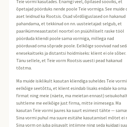
Teie vormi kasutades. Enamgi veel, õpilased sooviks, et
õpetajad pöörduks nende poole Teie vormiga. See muide 
aset leidnud ka Rootsis. Osad võrdõiguslased on hakanud
pahandama, et tekkinud on nn. uusteietajad: selgub, et
paarikümneaastastel noortel on psüühiliselt raske tööl
pöörduda kliendi poole sama vormiga, millega nad
pöörduvad oma sõprade poole. Eelkõige soovivad nad sed
enesekaitseks ja distantsi hoidmiseks: klient ei ole sõber.
Tänu sellele, et Teie vorm Rootsis uuesti pead hakanud
tõstma.
Ma muide isiklikult kasutan kliendiga suheldes Teie vorm
eelkõige seetõttu, et klient esindab lisaks endale ka oma
firmat ning meie (näete, ma meietan ennast) seisukohal
suhtleme me eelkõige just firma, mitte inimesega. Ma
kasutan Teie vormi juures ka suurt esimest tähte — sama
Sina vormi puhul ma suure esitähe kasutamisel mõtet ei 
Sina vorm on juba piisavalt intiimne ning seda kuidagi su