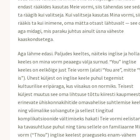
endast rääkides kasutas Meie vormi, siis tähendas see sed
ta räägib kui valitseja. Kui valitseja kasutas Mina vormi, si
rääkis ta kui inimene, oma mätta otsast lähtuvalt — see o
aga midagi, mis paraku juhtus ainult üsna väheste
kaaskondsetega.
Aga lähme edasi. Paljudes keeltes, näiteks inglise ja holla
keeles on mina vorm peaaegu välja surnud. “You” inglise
keeles on eelkõige just Teie vorm (alati “You are”, mitte 
is”). Ühest küljest on inglise keele puhul tegemist
kultuurilise eripäraga, kus viisakus on normiks. Teisest
küljest muutus see oma lihtsuse tõttu kiiresti kaupmeest
erinevate ühiskonnakihitide omavahelise suhtlemise kee
ning võimalike solvangute ja sellest tingitud
komplikatsioonide vältimiseks hakati Teie vormi eelist
ka tavasuhtluse puhul ning tänu sellele on familiaarne M
vorm (“Thou”) inglise keelest praeguseks enam-vähem