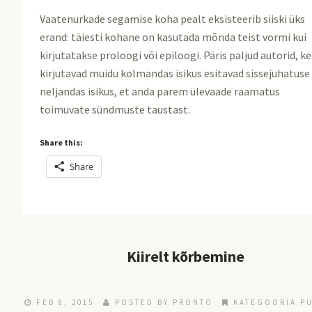
Vaatenurkade segamise koha pealt eksisteerib siiski üks
erand: täiesti kohane on kasutada mõnda teist vormi kui
kirjutatakse proloogi või epiloogi. Päris paljud autorid, ke
kirjutavad muidu kolmandas isikus esitavad sissejuhatuse
neljandas isikus, et anda parem ülevaade raamatus
toimuvate sündmuste taustast.
Share this:
Share
Kiirelt kõrbemine
FEB 8, 2015
POSTED BY
PRONTO
KATEGOORIA P