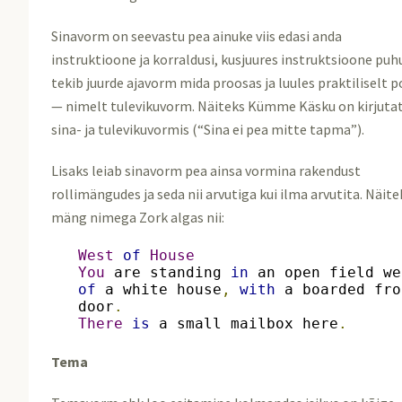
Sinavorm on seevastu pea ainuke viis edasi anda
instruktioone ja korraldusi, kusjuures instruktsioone puh
tekib juurde ajavorm mida proosas ja luules praktiliselt p
— nimelt tulevikuvorm. Näiteks Kümme Käsku on kirjuta
sina- ja tulevikuvormis (“Sina ei pea mitte tapma”).
Lisaks leiab sinavorm pea ainsa vormina rakendust
rollimängudes ja seda nii arvutiga kui ilma arvutita. Näite
mäng nimega Zork algas nii:
West
of
House
You
 are standing 
in
of
 a white house
,
with
 a boarded fro
door
.
There
is
 a small mailbox here
.
Tema