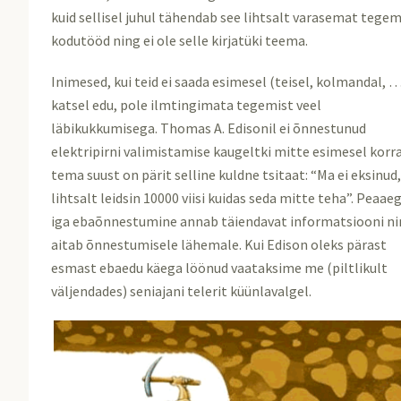
kuid sellisel juhul tähendab see lihtsalt varasemat tege
kodutööd ning ei ole selle kirjatüki teema.
Inimesed, kui teid ei saada esimesel (teisel, kolmandal, 
katsel edu, pole ilmtingimata tegemist veel
läbikukkumisega. Thomas A. Edisonil ei õnnestunud
elektripirni valimistamise kaugeltki mitte esimesel korra
tema suust on pärit selline kuldne tsitaat: “Ma ei eksinud
lihtsalt leidsin 10000 viisi kuidas seda mitte teha”. Peaae
iga ebaõnnestumine annab täiendavat informatsiooni n
aitab õnnestumisele lähemale. Kui Edison oleks pärast
esmast ebaedu käega löönud vaataksime me (piltlikult
väljendades) seniajani telerit küünlavalgel.