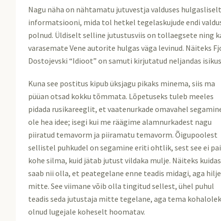
Nagu näha on nähtamatu jutuvestja valduses hulgaslisel
informatsiooni, mida tol hetkel tegelaskujude endi valdu
polnud. Üldiselt selline jutustusviis on tollaegsete ning k
varasemate Vene autorite hulgas väga levinud. Näiteks F
Dostojevski “Idioot” on samuti kirjutatud neljandas isikus
Kuna see postitus kipub üksjagu pikaks minema, siis ma
püüan otsad kokku tõmmata. Lõpetuseks tuleb meeles
pidada rusikareeglit, et vaatenurkade omavahel segamine
ole hea idee; isegi kui me räägime alamnurkadest nagu
piiratud temavorm ja piiramatu temavorm. Õigupoolest
sellistel puhkudel on segamine eriti ohtlik, sest see ei pa
kohe silma, kuid jätab jutust vildaka mulje. Näiteks kuida
saab nii olla, et peategelane enne teadis midagi, aga hil
mitte. See viimane võib olla tingitud sellest, ühel puhul
teadis seda jutustaja mitte tegelane, aga tema kohalolek
olnud lugejale koheselt hoomatav.