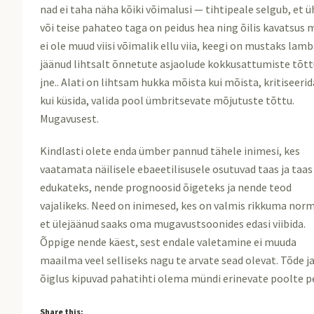
nad ei taha näha kõiki võimalusi — tihtipeale selgub, et ü
või teise pahateo taga on peidus hea ning õilis kavatsus 
ei ole muud viisi võimalik ellu viia, keegi on mustaks lam
jäänud lihtsalt õnnetute asjaolude kokkusattumiste tõtt
jne.. Alati on lihtsam hukka mõista kui mõista, kritiseerid
kui küsida, valida pool ümbritsevate mõjutuste tõttu.
Mugavusest.
Kindlasti olete enda ümber pannud tähele inimesi, kes
vaatamata näilisele ebaeetilisusele osutuvad taas ja taas
edukateks, nende prognoosid õigeteks ja nende teod
vajalikeks. Need on inimesed, kes on valmis rikkuma nor
et ülejäänud saaks oma mugavustsoonides edasi viibida.
Õppige nende käest, sest endale valetamine ei muuda
maailma veel selliseks nagu te arvate sead olevat. Tõde j
õiglus kipuvad pahatihti olema mündi erinevate poolte p
Share this: