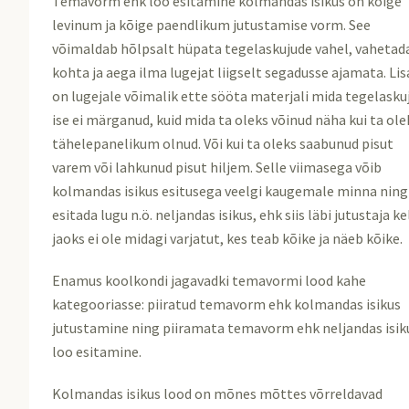
Temavorm ehk loo esitamine kolmandas isikus on kõige
levinum ja kõige paendlikum jutustamise vorm. See
võimaldab hõlpsalt hüpata tegelaskujude vahel, vahetad
kohta ja aega ilma lugejat liigselt segadusse ajamata. Lis
on lugejale võimalik ette sööta materjali mida tegelasku
ise ei märganud, kuid mida ta oleks võinud näha kui ta ole
tähelepanelikum olnud. Või kui ta oleks saabunud pisut
varem või lahkunud pisut hiljem. Selle viimasega võib
kolmandas isikus esitusega veelgi kaugemale minna ning
esitada lugu n.ö. neljandas isikus, ehk siis läbi jutustaja ke
jaoks ei ole midagi varjatut, kes teab kõike ja näeb kõike.
Enamus koolkondi jagavadki temavormi lood kahe
kategooriasse: piiratud temavorm ehk kolmandas isikus
jutustamine ning piiramata temavorm ehk neljandas isik
loo esitamine.
Kolmandas isikus lood on mõnes mõttes võrreldavad