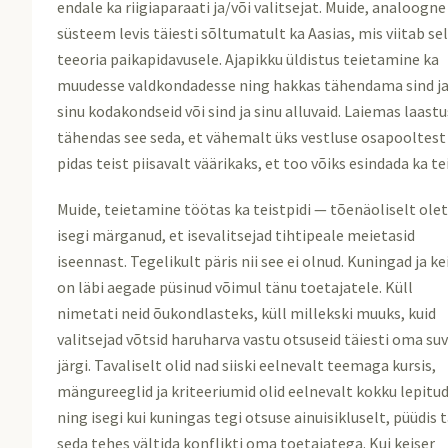
endale ka riigiaparaati ja/või valitsejat. Muide, analoogne
süsteem levis täiesti sõltumatult ka Aasias, mis viitab sel
teeoria paikapidavusele. Ajapikku üldistus teietamine ka
muudesse valdkondadesse ning hakkas tähendama sind j
sinu kodakondseid või sind ja sinu alluvaid. Laiemas laastu
tähendas see seda, et vähemalt üks vestluse osapooltest
pidas teist piisavalt väärikaks, et too võiks esindada ka tei
Muide, teietamine töötas ka teistpidi — tõenäoliselt ole
isegi märganud, et isevalitsejad tihtipeale meietasid
iseennast. Tegelikult päris nii see ei olnud. Kuningad ja ke
on läbi aegade püsinud võimul tänu toetajatele. Küll
nimetati neid õukondlasteks, küll millekski muuks, kuid
valitsejad võtsid haruharva vastu otsuseid täiesti oma su
järgi. Tavaliselt olid nad siiski eelnevalt teemaga kursis,
mängureeglid ja kriteeriumid olid eelnevalt kokku lepitu
ning isegi kui kuningas tegi otsuse ainuisikluselt, püüdis 
seda tehes vältida konflikti oma toetajatega. Kui keiser