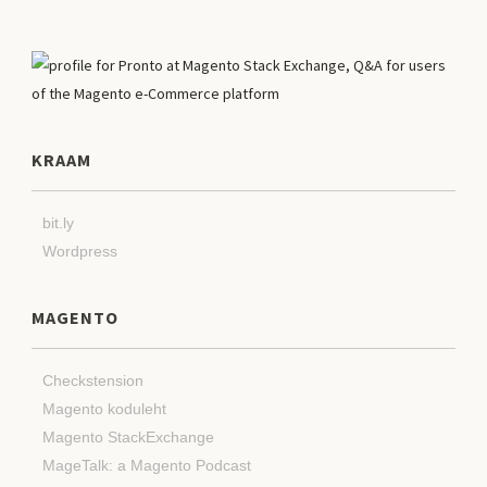
KRAAM
bit.ly
Wordpress
MAGENTO
Checkstension
Magento koduleht
Magento StackExchange
MageTalk: a Magento Podcast