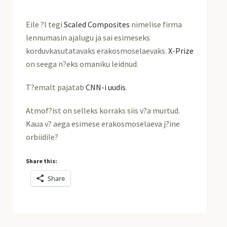
Eile ?l tegi
Scaled Composites
nimelise firma
lennumasin ajalugu ja sai esimeseks
korduvkasutatavaks erakosmoselaevaks.
X-Prize
on seega n?eks omaniku leidnud.
T?emalt pajatab
CNN-i uudis
.
Atmof?ist on selleks korraks siis v?a murtud.
Kaua v? aega esimese erakosmoselaeva j?ine
orbiidile?
Share this:
Share