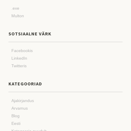
.exe
Multon
SOTSIAALNE VÄRK
Facebookis
LinkedIn
Twitteris
KATEGOORIAD
Ajakirjandus
Arvamus
Blog
Eesti
Kategooria puudub