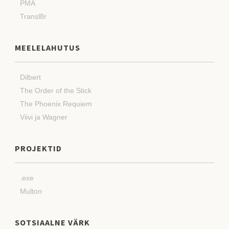
PMA
Transl8r
MEELELAHUTUS
Dilbert
The Order of the Stick
The Phoenix Requiem
Viivi ja Wagner
PROJEKTID
.exe
Multon
SOTSIAALNE VÄRK