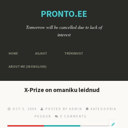
PRONTO.EE
Tomorrow will be cancelled due to lack of
interest
HOME
ASJAST
TRÜKIMUST
ABOUT ME (IN ENGLISH)
X-Prize on omaniku leidnud
OCT 5, 2004
POSTED BY ADMIN
KATEGOORIA
PUUDUB
0 COMMENTS