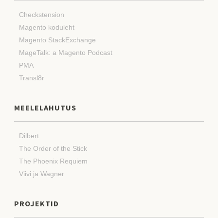
Checkstension
Magento koduleht
Magento StackExchange
MageTalk: a Magento Podcast
PMA
Transl8r
MEELELAHUTUS
Dilbert
The Order of the Stick
The Phoenix Requiem
Viivi ja Wagner
PROJEKTID