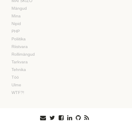
MAI SKIZO
Mängud
Mina
Nipid
PHP
Poliitika
Riistvara
Rollimängud
Tarkvara
Tehnika
Töö
Ulme
WTF?!