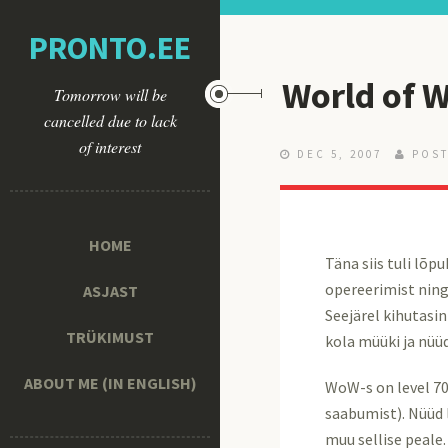
PRONTO.EE
World of W
Tomorrow will be
cancelled due to lack
of interest
DEC 5, 2007
POST
HOME
Täna siis tuli lõp
opereerimist ning 
ASJAST
Seejärel kihutasin
TRÜKIMUST
kola müüki ja nüü
ABOUT ME (IN ENGLISH)
WoW-s on level 70
saabumist). Nüüd 
muu sellise peale