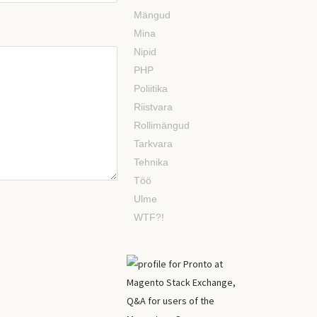
Mängud
Mina
Nipid
PHP
Poliitika
Riistvara
Rollimängud
Tarkvara
Tehnika
Töö
Ulme
WTF?!