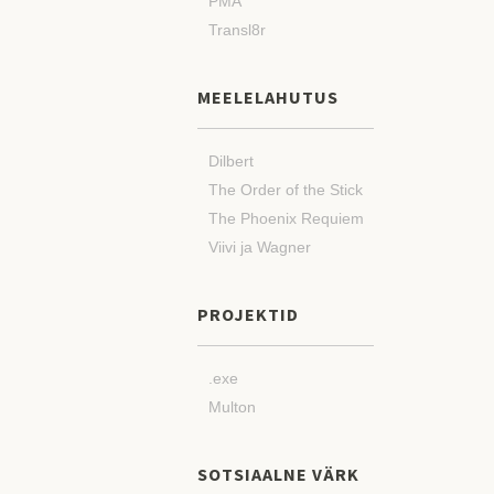
PMA
Transl8r
MEELELAHUTUS
Dilbert
The Order of the Stick
The Phoenix Requiem
Viivi ja Wagner
PROJEKTID
.exe
Multon
SOTSIAALNE VÄRK