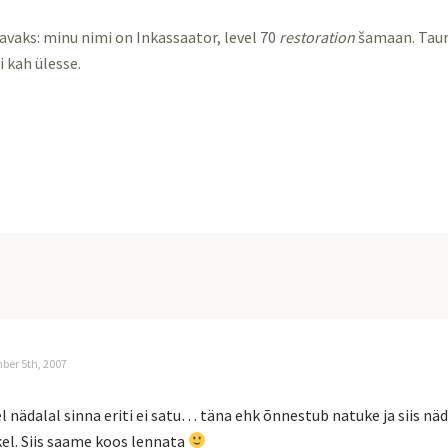
tavaks: minu nimi on Inkassaator, level 70
restoration
šamaan. Taure
 kah ülesse.
er 5th, 2007
el nädalal sinna eriti ei satu… täna ehk õnnestub natuke ja siis nä
el. Siis saame koos lennata