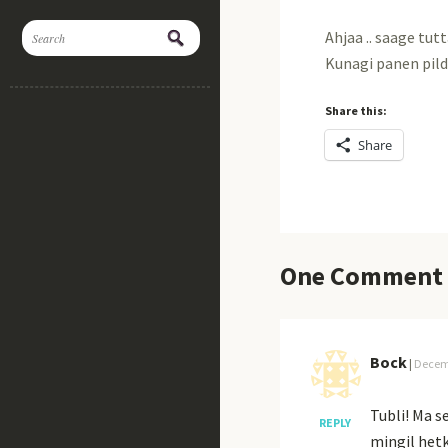
Ahjaa .. saage tut
Kunagi panen pildi
Share this:
Share
One
Comment
Bock
|
Decemb
Tubli! Ma s
REPLY
mingil hetk