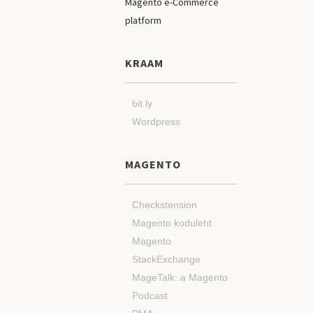
KRAAM
bit.ly
Wordpress
MAGENTO
Checkstension
Magento koduleht
Magento
StackExchange
MageTalk: a Magento
Podcast