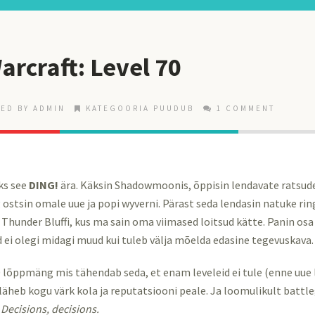
arcraft: Level 70
ED BY ADMIN
KATEGOORIA PUUDUB
1 COMMENT
uks see
DING!
ära. Käksin Shadowmoonis, õppisin lendavate ratsud
ostsin omale uue ja popi wyverni. Pärast seda lendasin natuke ring
 Thunder Bluffi, kus ma sain oma viimased loitsud kätte. Panin os
d ei olegi midagi muud kui tuleb välja mõelda edasine tegevuskava.
 lõppmäng mis tähendab seda, et enam leveleid ei tule (enne uue 
läheb kogu värk kola ja reputatsiooni peale. Ja loomulikult battl
.
Decisions, decisions.