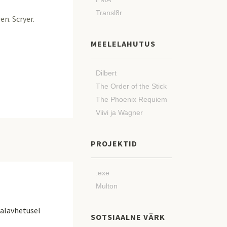
Transl8r
n. Scryer.
MEELELAHUTUS
Dilbert
The Order of the Stick
The Phoenix Requiem
Viivi ja Wagner
PROJEKTID
.exe
Multon
dalavhetusel
SOTSIAALNE VÄRK