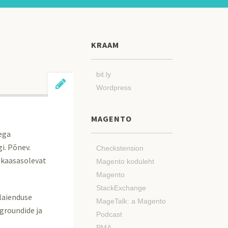
KRAAM
bit.ly
Wordpress
MAGENTO
ega
i. Põnev.
Checkstension
a kaasasolevat
Magento koduleht
Magento
StackExchange
laienduse
MageTalk: a Magento
egroundide ja
Podcast
PMA