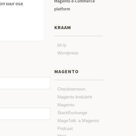
on suur osa
KRAAM
bit.ly
Wordpress
MAGENTO
Checkstension
Magento koduleht
Magento
StackExchange
MageTalk: a Magento
Podcast