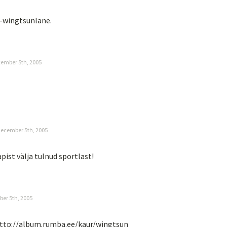
x-wingtsunlane.
ember 5th, 2005
ecember 5th, 2005
pist välja tulnud sportlast!
er 5th, 2005
ttp://album.rumba.ee/kaur/wingtsun