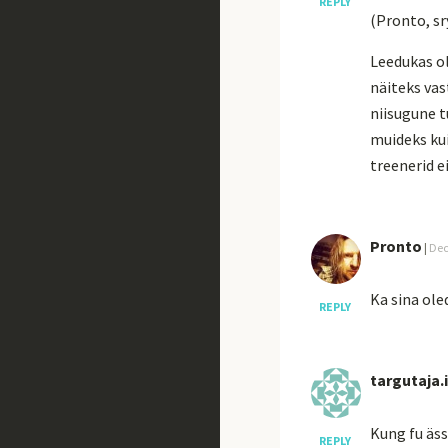
REPLY
(Pronto, sry
Leedukas ol
näiteks vas
niisugune t
muideks kui
treenerid e
Pronto
|
Dec
Ka sina ole
REPLY
targutaja.
Kung fu äss
REPLY