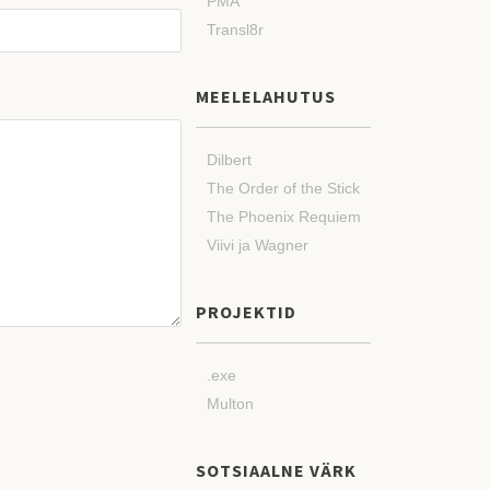
PMA
Transl8r
MEELELAHUTUS
Dilbert
The Order of the Stick
The Phoenix Requiem
Viivi ja Wagner
PROJEKTID
.exe
Multon
SOTSIAALNE VÄRK