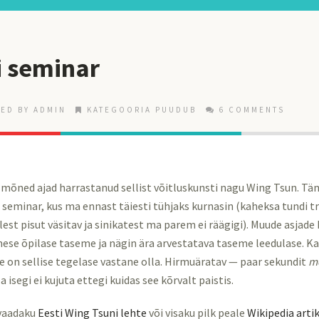
i seminar
ED BY ADMIN
KATEGOORIA PUUDUB
6 COMMENTS
 mõned ajad harrastanud sellist võitluskunsti nagu Wing Tsun. Täna 
seminar, kus ma ennast täiesti tühjaks kurnasin (kaheksa tundi t
est pisut väsitav ja sinikatest ma parem ei räägigi). Muude asjade
ese õpilase taseme ja nägin ära arvestatava taseme leedulase. Ka
e on sellise tegelase vastane olla. Hirmuäratav — paar sekundit
mo
Ma isegi ei kujuta ettegi kuidas see kõrvalt paistis.
 vaadaku
Eesti Wing Tsuni lehte
või visaku pilk peale
Wikipedia artik