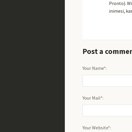
Pronto). Wi
inimesi, k
Post a comme
Your Name*:
Your Mail*:
Your Website*: