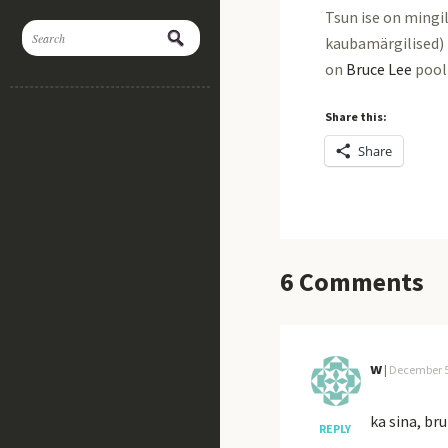
Tsun ise on mingi
kaubamärgilised) 
on
Bruce Lee
pool
Share this:
Share
6
Comments
w
|
December 5
ka sina, br
REPLY