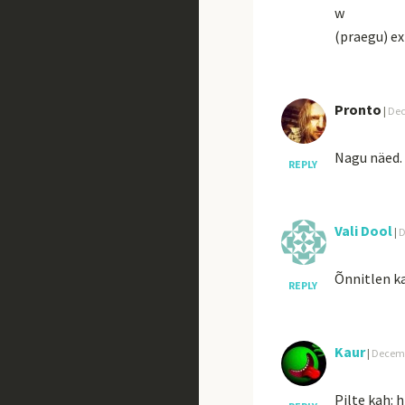
w
(praegu) e
Pronto
|
Dec
Nagu näed.
REPLY
Vali Dool
|
D
Õnnitlen ka
REPLY
Kaur
|
Decemb
Pilte kah:
h