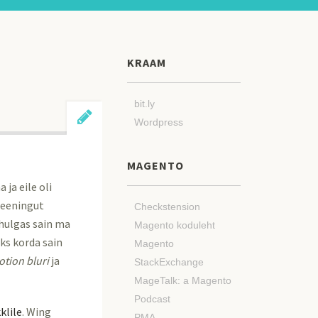
KRAAM
bit.ly
Wordpress
MAGENTO
ja eile oli
reeningut
Checkstension
 hulgas sain ma
Magento koduleht
ks korda sain
Magento
tion bluri
ja
StackExchange
MageTalk: a Magento
Podcast
klile
. Wing
PMA