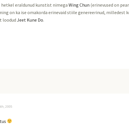
l hetkel eraldunud kunstist nimega
Wing Chun
(erinevused on pea
ning on ka ise omakorda erinevaid stiile genereerinud, milledest
t loodud
Jeet Kune Do
.
th, 2005
utus