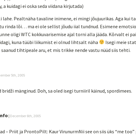
, a kuidagi ei oska seda viidana kirjutada)
i lahe. Pealtnäha tavaline inimene, ei mingi jõujuurikas. Aga kui t
tu rinda lõi… ma ei ole sellist jõudu iial tundnud. Esimene emotsioo
unne oligi WTC kokkuvarisemise ajal torni alla jääda. Kõrvalt ei pa
dagi, kuna tüübi liikumist ei olnud lihtsalt näha
Isegi meie stat
i saanud tihtipeale aru, et mis trikke nende vastu nüüd siis tehti.
ember 5th, 2005
d bridži mänginud. Doh, sa oled isegi turniiril käinud, spordimees.
info
|
December 6th, 2005
ad – Priit ja ProntoPilt: Kaur VirunurmNii see on siis üks “me too” 