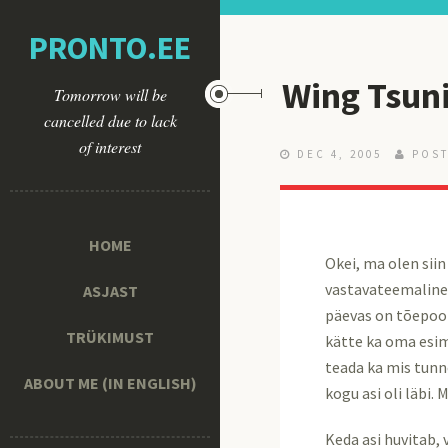
PRONTO.EE
Wing Tsun
Tomorrow will be
cancelled due to lack
of interest
DEC 4, 2005
POST
HOME
Okei, ma olen siin
vastavateemaline 
ASJAST
päevas on tõepool
TRÜKIMUST
kätte ka oma esim
teada ka mis tunn
ABOUT ME (IN ENGLISH)
kogu asi oli läbi. 
Keda asi huvitab,