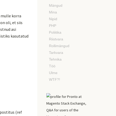
Mängud
Mina
a mulle korra
Nipid
n oli, et siis
PHP
istnud asi
Poliitika
istiks kasutatud
Riistvara
Rollimängud
Tarkvara
Tehnika
Töö
Ulme
WTF?!
postitus (ref