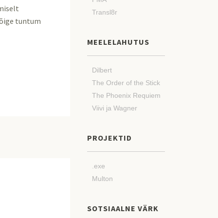
miselt
Transl8r
 kõige tuntum
MEELELAHUTUS
Dilbert
The Order of the Stick
The Phoenix Requiem
Viivi ja Wagner
PROJEKTID
.exe
Multon
SOTSIAALNE VÄRK