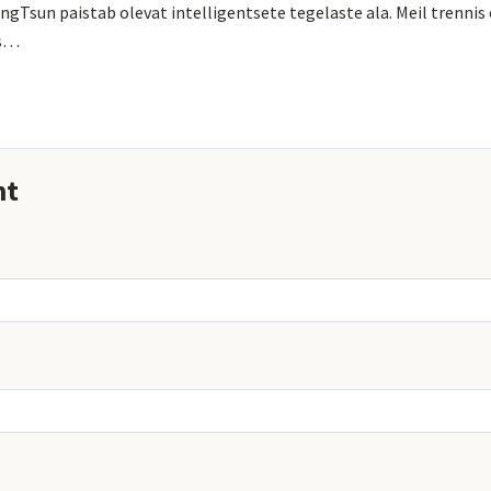
ngTsun paistab olevat intelligentsete tegelaste ala. Meil trennis 
as…
nt