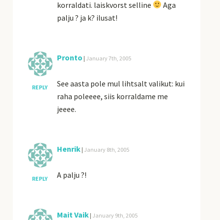
korraldati. laiskvorst selline
Aga
palju ? ja k? ilusat!
Pronto
|
January 7th, 2005
See aasta pole mul lihtsalt valikut: kui
REPLY
raha poleeee, siis korraldame me
jeeee.
Henrik
|
January 8th, 2005
A palju ?!
REPLY
Mait Vaik
|
January 9th, 2005