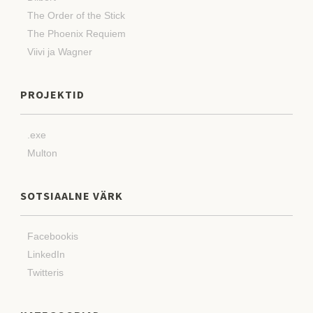
The Order of the Stick
The Phoenix Requiem
Viivi ja Wagner
PROJEKTID
.exe
Multon
SOTSIAALNE VÄRK
Facebookis
LinkedIn
Twitteris