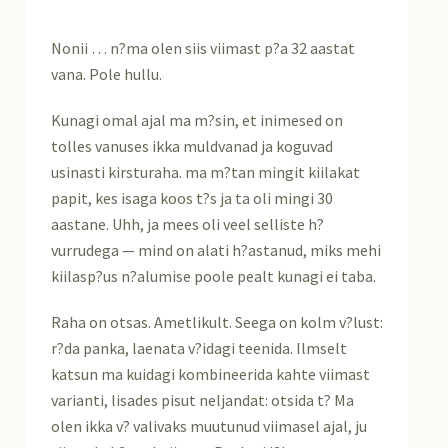
Nonii … n?ma olen siis viimast p?a 32 aastat
vana. Pole hullu.
Kunagi omal ajal ma m?sin, et inimesed on
tolles vanuses ikka muldvanad ja koguvad
usinasti kirsturaha. ma m?tan mingit kiilakat
papit, kes isaga koos t?s ja ta oli mingi 30
aastane. Uhh, ja mees oli veel selliste h?
vurrudega — mind on alati h?astanud, miks mehi
kiilasp?us n?alumise poole pealt kunagi ei taba.
Raha on otsas. Ametlikult. Seega on kolm v?lust:
r?da panka, laenata v?idagi teenida. Ilmselt
katsun ma kuidagi kombineerida kahte viimast
varianti, lisades pisut neljandat: otsida t? Ma
olen ikka v? valivaks muutunud viimasel ajal, ju