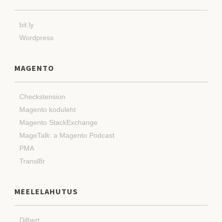
bit.ly
Wordpress
MAGENTO
Checkstension
Magento koduleht
Magento StackExchange
MageTalk: a Magento Podcast
PMA
Transl8r
MEELELAHUTUS
Dilbert