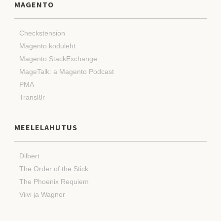
MAGENTO
Checkstension
Magento koduleht
Magento StackExchange
MageTalk: a Magento Podcast
PMA
Transl8r
MEELELAHUTUS
Dilbert
The Order of the Stick
The Phoenix Requiem
Viivi ja Wagner