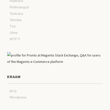
Riistvara
Rollimängud
Tarkvara
Tehnika
Töö
Ulme
WTF?!
KRAAM
bit.ly
Wordpress