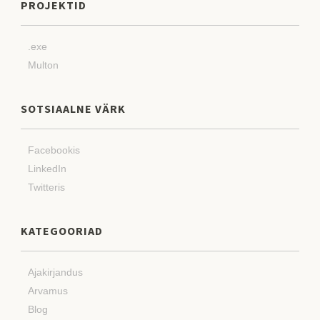
PROJEKTID
.exe
Multon
SOTSIAALNE VÄRK
Facebookis
LinkedIn
Twitteris
KATEGOORIAD
Ajakirjandus
Arvamus
Blog