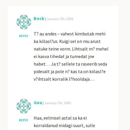
Bock
|
January 7th, 2005
T? au andes – vahest kimbutab mehi
REPLY
ka kiilasl?us. Kuigi sel on mu arust
natuke teine vorm. Lihtsalt m? mehel
ei kasva tihedat ja tumedat jne
habet… Ja t? sellele ta raseerib seda
pidevalt ja pole n? kas ta on kiilasl?e
v?ihtsalt korralik l?hooldaja…
Gea
|
January 7th, 2005
Haa, eelmisel astal sa ka ei
REPLY
korraldanud midagi suurt, sulle