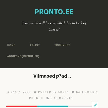
PRONTO.EE
Tomorrow will be cancelled due to lack of
interest
HOME
ASJAST
TRÜKIMUST
ABOUT ME (IN ENGLISH)
Viimased p?ad ..
JAN 7, 2005
POSTED BY ADMIN
KATEGOORIA
PUUDUB
5 COMMENTS