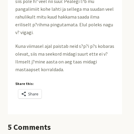
siis pole h? veel nii suur. Pealegi l?b mu
pangalimiit kohe lahti ja sellega ma suudan veel
rahulikult mitu kuud hakkama saada ilma
eriliselt p?rihma pingutamata. Elul poleks nagu
v? vigagi.
Kuna viimasel ajal paistab neid s?p?i p?s kobaras
olevat, siis ma seekord midagi suurt ette ei v?
Ilmselt j?mine aasta on aeg taas midagi
mastaapset korraldada.
Share this:
Share
5
Comments