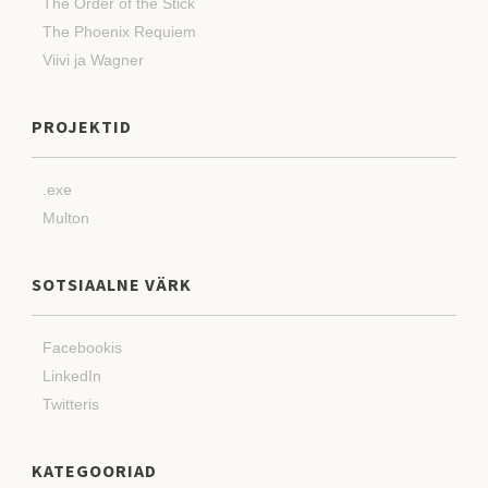
The Order of the Stick
The Phoenix Requiem
Viivi ja Wagner
PROJEKTID
.exe
Multon
SOTSIAALNE VÄRK
Facebookis
LinkedIn
Twitteris
KATEGOORIAD