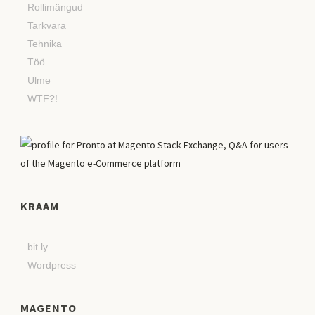
Rollimängud
Tarkvara
Tehnika
Töö
Ulme
WTF?!
KRAAM
bit.ly
Wordpress
MAGENTO