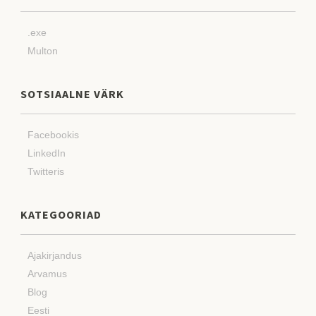
.exe
Multon
SOTSIAALNE VÄRK
Facebookis
LinkedIn
Twitteris
KATEGOORIAD
Ajakirjandus
Arvamus
Blog
Eesti