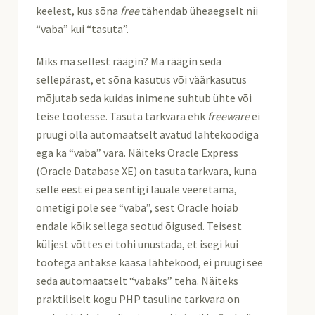
keelest, kus sõna
free
tähendab üheaegselt nii
“vaba” kui “tasuta”.
Miks ma sellest räägin? Ma räägin seda
sellepärast, et sõna kasutus või väärkasutus
mõjutab seda kuidas inimene suhtub ühte või
teise tootesse. Tasuta tarkvara ehk
freeware
ei
pruugi olla automaatselt avatud lähtekoodiga
ega ka “vaba” vara. Näiteks Oracle Express
(Oracle Database XE) on tasuta tarkvara, kuna
selle eest ei pea sentigi lauale veeretama,
ometigi pole see “vaba”, sest Oracle hoiab
endale kõik sellega seotud õigused. Teisest
küljest võttes ei tohi unustada, et isegi kui
tootega antakse kaasa lähtekood, ei pruugi see
seda automaatselt “vabaks” teha. Näiteks
praktiliselt kogu PHP tasuline tarkvara on