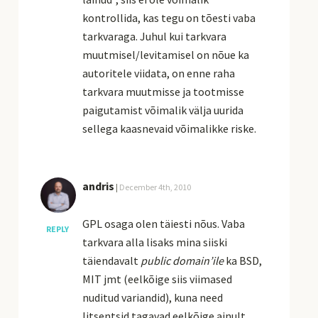
kontrollida, kas tegu on tõesti vaba
tarkvaraga. Juhul kui tarkvara
muutmisel/levitamisel on nõue ka
autoritele viidata, on enne raha
tarkvara muutmisse ja tootmisse
paigutamist võimalik välja uurida
sellega kaasnevaid võimalikke riske.
andris
|
December 4th, 2010
GPL osaga olen täiesti nõus. Vaba
REPLY
tarkvara alla lisaks mina siiski
täiendavalt
public domain’ile
ka BSD,
MIT jmt (eelkõige siis viimased
nuditud variandid), kuna need
litsentsid tagavad eelkõige ainult