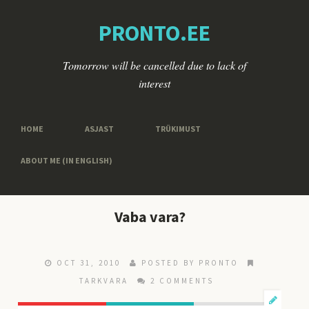
PRONTO.EE
Tomorrow will be cancelled due to lack of
interest
HOME
ASJAST
TRÜKIMUST
ABOUT ME (IN ENGLISH)
Vaba vara?
OCT 31, 2010
POSTED BY
PRONTO
TARKVARA
2 COMMENTS