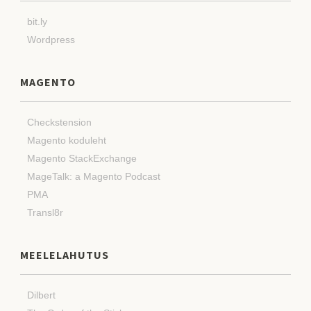
bit.ly
Wordpress
MAGENTO
Checkstension
Magento koduleht
Magento StackExchange
MageTalk: a Magento Podcast
PMA
Transl8r
MEELELAHUTUS
Dilbert