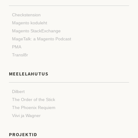
Checkstension
Magento koduleht
Magento StackExchange
MageTalk: a Magento Podcast
PMA
Transl8r
MEELELAHUTUS
Dilbert
The Order of the Stick
The Phoenix Requiem
Viivi ja Wagner
PROJEKTID