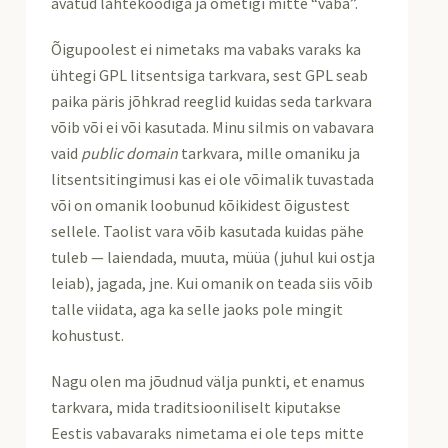
avatud lähtekoodiga ja ometigi mitte “vaba”.
Õigupoolest ei nimetaks ma vabaks varaks ka
ühtegi GPL litsentsiga tarkvara, sest GPL seab
paika päris jõhkrad reeglid kuidas seda tarkvara
võib või ei või kasutada. Minu silmis on vabavara
vaid
public domain
tarkvara, mille omaniku ja
litsentsitingimusi kas ei ole võimalik tuvastada
või on omanik loobunud kõikidest õigustest
sellele. Taolist vara võib kasutada kuidas pähe
tuleb — laiendada, muuta, müüa (juhul kui ostja
leiab), jagada, jne. Kui omanik on teada siis võib
talle viidata, aga ka selle jaoks pole mingit
kohustust.
Nagu olen ma jõudnud välja punkti, et enamus
tarkvara, mida traditsiooniliselt kiputakse
Eestis vabavaraks nimetama ei ole teps mitte