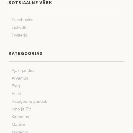
SOTSIAALNE VÄRK
Facebookis
LinkedIn
Twitteris
KATEGOORIAD
Ajakirjandus
Arvamus
Blog
Eesti
Kategooria puudub
Kino ja TV
Kirjandus
Maailm
Magento