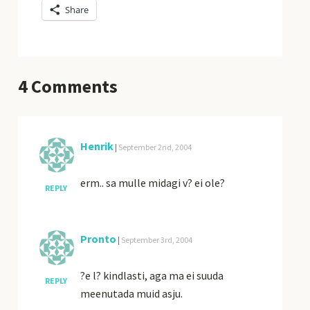
Share
4
Comments
Henrik
|
September 2nd, 2004
erm.. sa mulle midagi v? ei ole?
REPLY
Pronto
|
September 3rd, 2004
?e l? kindlasti, aga ma ei suuda
REPLY
meenutada muid asju.