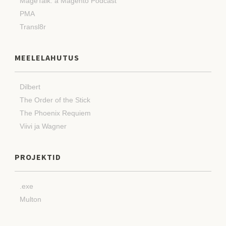
MageTalk: a Magento Podcast
PMA
Transl8r
MEELELAHUTUS
Dilbert
The Order of the Stick
The Phoenix Requiem
Viivi ja Wagner
PROJEKTID
.exe
Multon