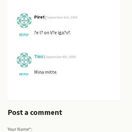
Piret
|
September 3rd, 2004
?e l? on V?e iga?v?.
REPLY
Tinz
|
September 4th, 2004
Mina mitte.
REPLY
Post a comment
Your Name*: