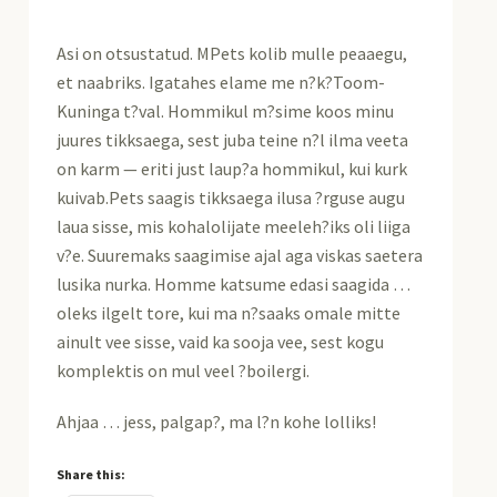
Asi on otsustatud. MPets kolib mulle peaaegu,
et naabriks. Igatahes elame me n?k?Toom-
Kuninga t?val. Hommikul m?sime koos minu
juures tikksaega, sest juba teine n?l ilma veeta
on karm — eriti just laup?a hommikul, kui kurk
kuivab.Pets saagis tikksaega ilusa ?rguse augu
laua sisse, mis kohalolijate meeleh?iks oli liiga
v?e. Suuremaks saagimise ajal aga viskas saetera
lusika nurka. Homme katsume edasi saagida …
oleks ilgelt tore, kui ma n?saaks omale mitte
ainult vee sisse, vaid ka sooja vee, sest kogu
komplektis on mul veel ?boilergi.
Ahjaa … jess, palgap?, ma l?n kohe lolliks!
Share this: