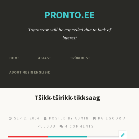
PRONTO.EE
Tomorrow will be cancelled due to lack of
interest
HOME
ASJAST
TRÜKIMUST
ABOUT ME (IN ENGLISH)
Tšikk-tširikk-tikksaag
SEP 2, 2004
POSTED BY ADMIN
KATEGOORIA
PUUDUB
4 COMMENTS