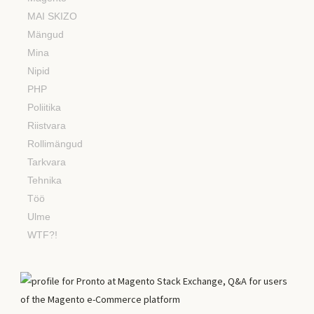
MAI SKIZO
Mängud
Mina
Nipid
PHP
Poliitika
Riistvara
Rollimängud
Tarkvara
Tehnika
Töö
Ulme
WTF?!