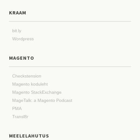
KRAAM
bit.ly
Wordpress
MAGENTO
Checkstension
Magento koduleht
Magento StackExchange
MageTalk: a Magento Podcast
PMA
Transl8r
MEELELAHUTUS