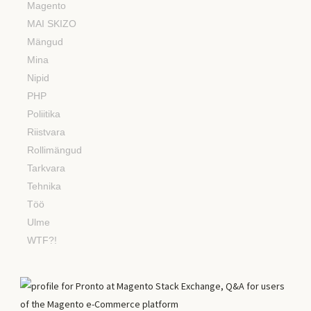
Magento
MAI SKIZO
Mängud
Mina
Nipid
PHP
Poliitika
Riistvara
Rollimängud
Tarkvara
Tehnika
Töö
Ulme
WTF?!