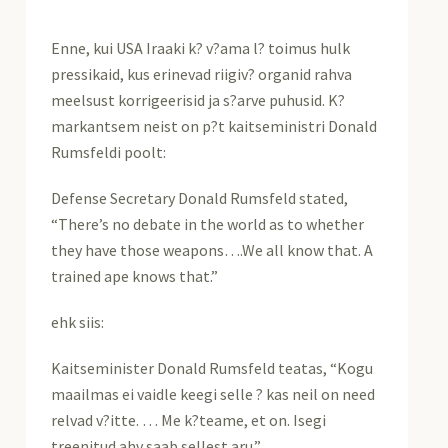
Enne, kui USA Iraaki k? v?ama l? toimus hulk
pressikaid, kus erinevad riigiv? organid rahva
meelsust korrigeerisid ja s?arve puhusid. K?
markantsem neist on p?t kaitseministri Donald
Rumsfeldi poolt:
Defense Secretary Donald Rumsfeld stated,
“There’s no debate in the world as to whether
they have those weapons….We all know that. A
trained ape knows that.”
ehk siis:
Kaitseminister Donald Rumsfeld teatas, “Kogu
maailmas ei vaidle keegi selle ? kas neil on need
relvad v?itte. … Me k?teame, et on. Isegi
treenitud ahv saab sellest aru.”