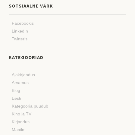
SOTSIAALNE VÄRK
Facebookis
LinkedIn
Twitteris
KATEGOORIAD
Ajakirjandus
Arvamus
Blog
Eesti
Kategooria puudub
Kino ja TV
Kirjandus
Maailm