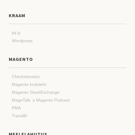
KRAAM
bit.ly
Wordpress
MAGENTO
Checkstension
Magento koduleht
Magento StackExchange
MageTalk: a Magento Podcast
PMA
Transl8r
MEELELAHUTUS