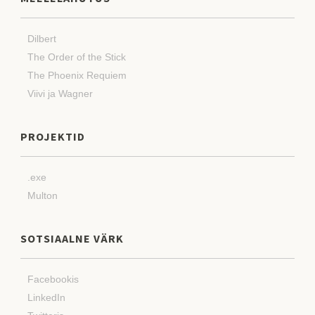
Dilbert
The Order of the Stick
The Phoenix Requiem
Viivi ja Wagner
PROJEKTID
.exe
Multon
SOTSIAALNE VÄRK
Facebookis
LinkedIn