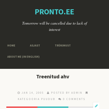
PRONTO.EE
Tomorrow will be cancelled due to lack of
interest
HOME
ASJAST
TRÜKIMUST
ABOUT ME (IN ENGLISH)
Treenitud ahv
JAN 14, 2005
POSTED BY ADMIN
KATEGOORIA PUUDUB
0 COMMENTS