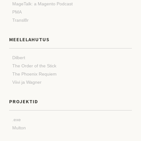
MageTalk: a Magento Podcast
PMA
Transl8r
MEELELAHUTUS
Dilbert
The Order of the Stick
The Phoenix Requiem
Viivi ja Wagner
PROJEKTID
.exe
Multon