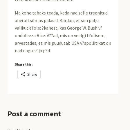
Ma kohe tahaks teada, keda nad selle treenitud
ahvi all silmas pidasid. Kardan, et siin palju
valikut ei ole: ?kahest, kas George W. Bush v?
ondoleeza Rice. V??ad, mis on veelgi t?olisem,
arvestades, et mis puudutab USA v?spoliitikat on
nad nagu s? ja p?d.
Share this:
Share
Post a comment