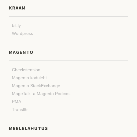
KRAAM
bit.ly
Wordpress
MAGENTO
Checkstension
Magento koduleht
Magento StackExchange
MageTalk: a Magento Podcast
PMA
Transl8r
MEELELAHUTUS