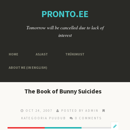
PRONTO.EE
Tomorrow will be cancelled due to lack of
interest
HOME
ASJAST
TRÜKIMUST
ABOUT ME (IN ENGLISH)
The Book of Bunny Suicides
OCT 24, 2007
POSTED BY ADMIN
KATEGOORIA PUUDUB
0 COMMENTS