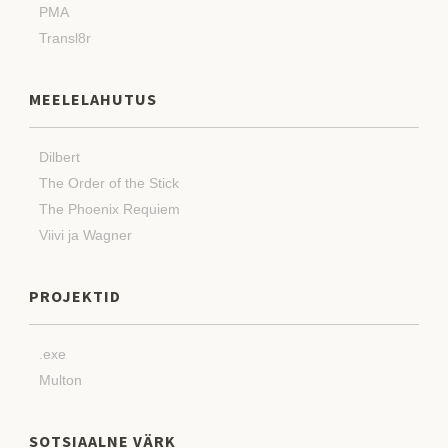
PMA
Transl8r
MEELELAHUTUS
Dilbert
The Order of the Stick
The Phoenix Requiem
Viivi ja Wagner
PROJEKTID
.exe
Multon
SOTSIAALNE VÄRK