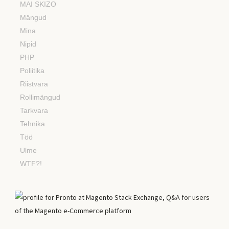
MAI SKIZO
Mängud
Mina
Nipid
PHP
Poliitika
Riistvara
Rollimängud
Tarkvara
Tehnika
Töö
Ulme
WTF?!