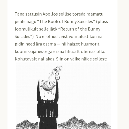
Täna sattusin Apollos sellise toreda raamatu
peale nagu “The Book of Bunny Suicides” (pluss
loomulikult selle jätk “Return of the Bunny
Suicides”). No ei olnud teist võimalust kui ma
pidin need ära ostma — nii haiget huumorit
koomiksijänestega ei saa lihtsalt olemas olla.
Kohutavalt naljakas. Siin on väike näide sellest: