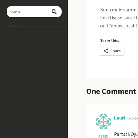
Kuna meie sammas 
Eesti iseseisvuse 
on t?amas totalit
Share this:
Share
One
Comment
Lauri
|
Octobe
Partsti/Oju
REPLY