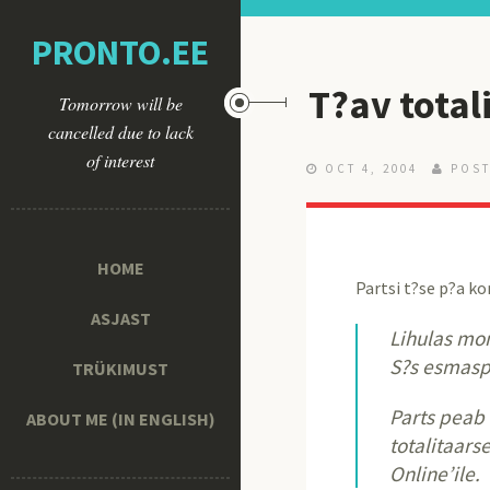
PRONTO.EE
T?av total
Tomorrow will be
cancelled due to lack
of interest
OCT 4, 2004
POST
HOME
Partsi t?se p?a 
ASJAST
Lihulas mo
S?s esmasp?
TRÜKIMUST
Parts peab 
ABOUT ME (IN ENGLISH)
totalitaars
Online’ile.