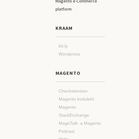
KRAAM
bit.ly
Wordpress
MAGENTO
Checkstension
Magento koduleht
Magento
StackExchange
MageTalk: a Magento
Podcast