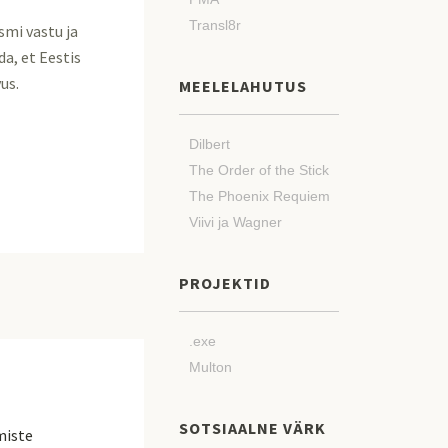
Transl8r
smi vastu ja
da, et Eestis
us.
MEELELAHUTUS
Dilbert
The Order of the Stick
The Phoenix Requiem
Viivi ja Wagner
PROJEKTID
.exe
Multon
SOTSIAALNE VÄRK
miste