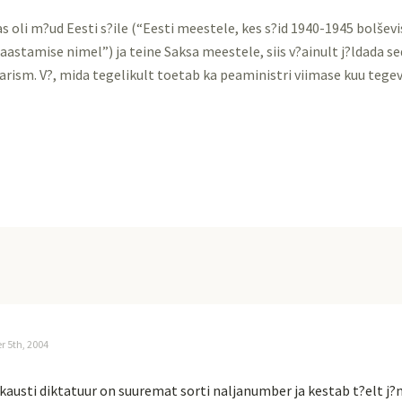
oli m?ud Eesti s?ile (“Eesti meestele, kes s?id 1940-1945 bolševi
taastamise nimel”) ja teine Saksa meestele, siis v?ainult j?ldada se
arism. V?, mida tegelikult toetab ka peaministri viimase kuu tegev
r 5th, 2004
kausti diktatuur on suuremat sorti naljanumber ja kestab t?elt j?