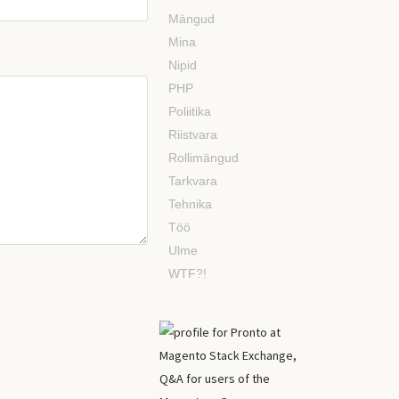
Mängud
Mina
Nipid
PHP
Poliitika
Riistvara
Rollimängud
Tarkvara
Tehnika
Töö
Ulme
WTF?!