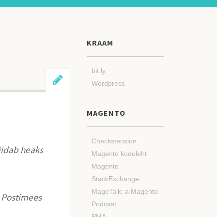
KRAAM
bit.ly
Wordpress
MAGENTO
Checkstension
iidab heaks
Magento koduleht
Magento
StackExchange
MageTalk: a Magento
l Postimees
Podcast
PMA