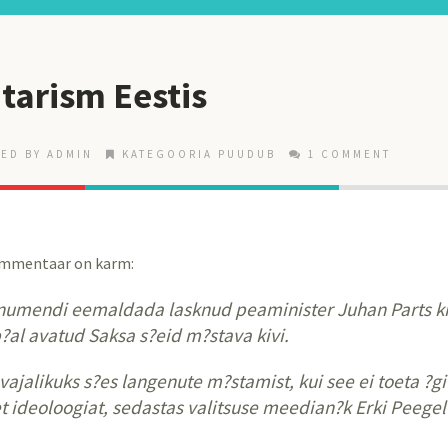
itarism Eestis
ED BY ADMIN
KATEGOORIA PUUDUB
1 COMMENT
kommentaar on karm:
numendi eemaldada lasknud peaminister Juhan Parts k
al avatud Saksa s?eid m?stava kivi.
vajalikuks s?es langenute m?stamist, kui see ei toeta ?gi
et ideoloogiat, sedastas valitsuse meedian?k Erki Peege