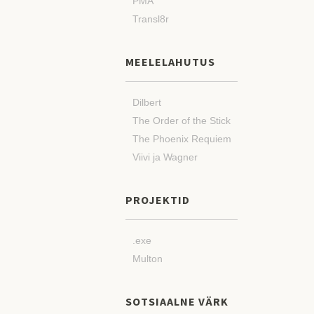
PMA
Transl8r
MEELELAHUTUS
Dilbert
The Order of the Stick
The Phoenix Requiem
Viivi ja Wagner
PROJEKTID
.exe
Multon
SOTSIAALNE VÄRK