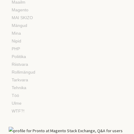
Maailm
Magento
MAI SKIZO
Mängud
Mina
Nipid
PHP
Poliitika
Riistvara
Rollimängud
Tarkvara
Tehnika
Töö
Ulme
WTF?!