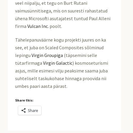
veel niipalju, et tegu on Burt Rutani
vaimusünnitisega, mis on suuresti rahastatud
ühena Microsofti asutajatest tuntud Paul Alleni
firma
Vulcan Inc.
poolt.
Tähelepanuväärne kogu projekti juures on ka
see, et juba on Scaled Composites sõlminud
lepingu
Virgin Groupiga
(täpsemini selle
tütarfirmaga
Virgin Galactic
) kosmoseturismi
asjus, mille esimesi vilju peaksime saama juba
suhteliselt taskukohase hinnaga proovida nii
umbes paari aasta pärast.
Share this:
Share