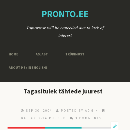
PRONTO.EE
Tomorrow will be cancelled due to lack of
interest
HOME
ASJAST
TRÜKIMUST
ABOUT ME (IN ENGLISH)
Tagasitulek tähtede juurest
SEP 30, 2004
POSTED BY ADMIN
KATEGOORIA PUUDUB
3 COMMENTS