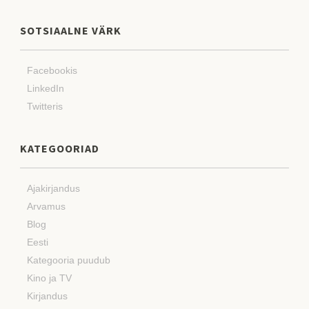
SOTSIAALNE VÄRK
Facebookis
LinkedIn
Twitteris
KATEGOORIAD
Ajakirjandus
Arvamus
Blog
Eesti
Kategooria puudub
Kino ja TV
Kirjandus