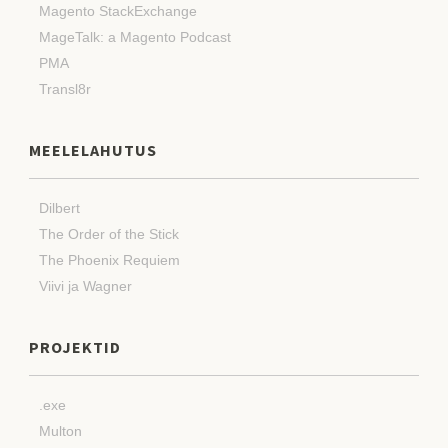
Magento StackExchange
MageTalk: a Magento Podcast
PMA
Transl8r
MEELELAHUTUS
Dilbert
The Order of the Stick
The Phoenix Requiem
Viivi ja Wagner
PROJEKTID
.exe
Multon