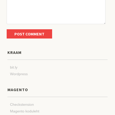
KRAAM
bit.ly
Wordpress
MAGENTO
Checkstension
Magento koduleht