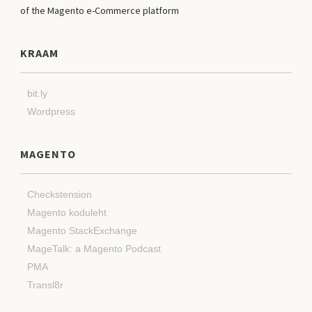
KRAAM
bit.ly
Wordpress
MAGENTO
Checkstension
Magento koduleht
Magento StackExchange
MageTalk: a Magento Podcast
PMA
Transl8r