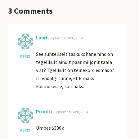
3
Comments
Lauri
|
September 30th, 2004
See suhteliselt taskukohane hind on
REPLY
tegelikult ainult paar miljonit taala
vist? Tgelikult on teinekord esmasp?
iti endalgi tunne, et kimaks
kosmosesse, kui saaks.
Pronto
|
September 30th, 2004
Umbes $300k
REPLY