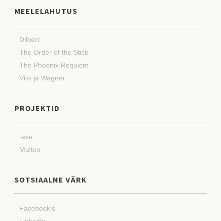
MEELELAHUTUS
Dilbert
The Order of the Stick
The Phoenix Requiem
Viivi ja Wagner
PROJEKTID
.exe
Multon
SOTSIAALNE VÄRK
Facebookis
LinkedIn