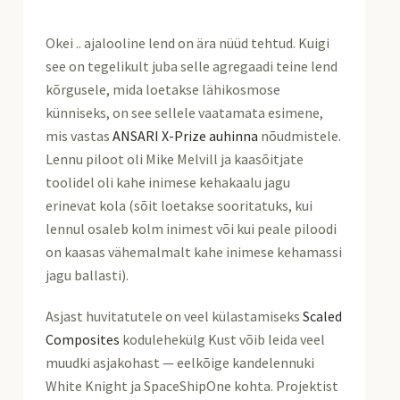
Okei .. ajalooline lend on ära nüüd tehtud. Kuigi
see on tegelikult juba selle agregaadi teine lend
kõrgusele, mida loetakse lähikosmose
künniseks, on see sellele vaatamata esimene,
mis vastas
ANSARI X-Prize auhinna
nõudmistele.
Lennu piloot oli Mike Melvill ja kaasõitjate
toolidel oli kahe inimese kehakaalu jagu
erinevat kola (sõit loetakse sooritatuks, kui
lennul osaleb kolm inimest või kui peale piloodi
on kaasas vähemalmalt kahe inimese kehamassi
jagu ballasti).
Asjast huvitatutele on veel külastamiseks
Scaled
Composites
kodulehekülg Kust võib leida veel
muudki asjakohast — eelkõige kandelennuki
White Knight ja SpaceShipOne kohta. Projektist