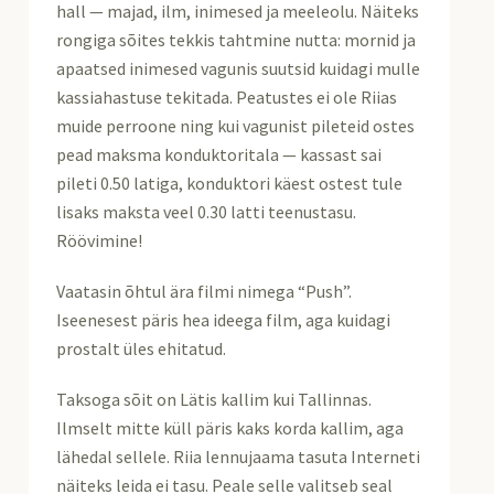
hall — majad, ilm, inimesed ja meeleolu. Näiteks
rongiga sõites tekkis tahtmine nutta: mornid ja
apaatsed inimesed vagunis suutsid kuidagi mulle
kassiahastuse tekitada. Peatustes ei ole Riias
muide perroone ning kui vagunist pileteid ostes
pead maksma konduktoritala — kassast sai
pileti 0.50 latiga, konduktori käest ostest tule
lisaks maksta veel 0.30 latti teenustasu.
Röövimine!
Vaatasin õhtul ära filmi nimega “Push”.
Iseenesest päris hea ideega film, aga kuidagi
prostalt üles ehitatud.
Taksoga sõit on Lätis kallim kui Tallinnas.
Ilmselt mitte küll päris kaks korda kallim, aga
lähedal sellele. Riia lennujaama tasuta Interneti
näiteks leida ei tasu. Peale selle valitseb seal