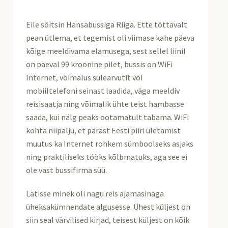
Eile sõitsin Hansabussiga Riiga. Ette tõttavalt
pean ütlema, et tegemist oli viimase kahe päeva
kõige meeldivama elamusega, sest sellel liinil
on päeval 99 kroonine pilet, bussis on WiFi
Internet, võimalus sülearvutit või
mobiiltelefoni seinast laadida, väga meeldiv
reisisaatja ning võimalik ühte teist hambasse
saada, kui nälg peaks ootamatult tabama. WiFi
kohta niipalju, et pärast Eesti piiri ületamist
muutus ka Internet rohkem sümboolseks asjaks
ning praktiliseks tööks kõlbmatuks, aga see ei
ole vast bussifirma süü.
Lätisse minek oli nagu reis ajamasinaga
üheksakümnendate algusesse. Ühest küljest on
siin seal värvilised kirjad, teisest küljest on kõik