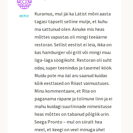
Kuramus, mul jäi ka Lätist mõni aasta
REPLY
tagasi täpselt selline mulje, et kuhu
ma sattunud olen. Ainuke mis heas
mõttes vapustas oli mingi teeäärne
restoran. Sellist eestist ei leia, ikka on
kas hamburger või grill või mingi muu
liga-läga söögikoht. Restoran oli suht
odav, super teenindus ja tasemel köök.
Muidu pole ma iial aru saanud kuidas
kõik eestlased on Riiast vaimustuses.
Minu kommentaare, et Riia on
paganama räpane ja tolmune linn ja ei
mahu kuidagi suurlinnade nimeistusse
heas mõttes on tabanud põlglik urin.
Seega Pronto – mul on siiralt hea
meel, et keegi on veel minuga ühel