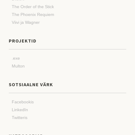
The Order of the Stick
The Phoenix Requiem
Viivi ja Wagner
PROJEKTID
.exe
Multon
SOTSIAALNE VÄRK
Facebookis
LinkedIn
Twitteris