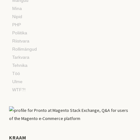
Mängud
Mina
Nipid
PHP
Poliitika
Riistvara
Rollimängud
Tarkvara
Tehnika
Töö
Ulme
WTF?!
KRAAM