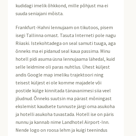
kudidagi imelik õhkkond, mille põhjust ma ei
suuda seniajani mõista.
Frankfurt-Hahni lennujaam on tikutoos, pisem
isegi Tallinna omast. Tasuta Interneti pole nagu
Riiaski. Istekohtadega on seal samuti tuuga, aga
õnneks ma ei pidanud seal kaua passima. Minu
hotell pidi asuma üsna lennujaama lähedal, kuid
selle leidmine oli paras nuhtlus. Ühest küljest
andis Google map imeliku trajektoori ning
teisest küljest ei ole komme majadele või
postide külge kinnitada tänavanimesi siia veel
jõudnud. Õnneks suutsin ma pärast mõningast
ekslemist kaudsete tunnuste järgi oma asukoha
ja hotelli asukoha tuvastada. Hotell ise on päris
nunnu ja kannab nime Landhotel Airport-Inn.
Nende logo on roosa lehm ja kuigi teenindus