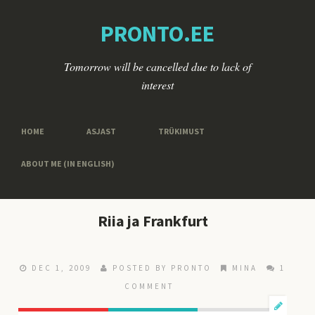
PRONTO.EE
Tomorrow will be cancelled due to lack of
interest
HOME
ASJAST
TRÜKIMUST
ABOUT ME (IN ENGLISH)
Riia ja Frankfurt
DEC 1, 2009
POSTED BY
PRONTO
MINA
1
COMMENT