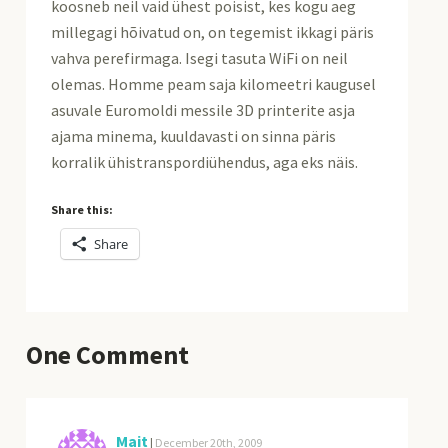
koosneb neil vaid ühest poisist, kes kogu aeg
millegagi hõivatud on, on tegemist ikkagi päris
vahva perefirmaga. Isegi tasuta WiFi on neil
olemas. Homme peam saja kilomeetri kaugusel
asuvale Euromoldi messile 3D printerite asja
ajama minema, kuuldavasti on sinna päris
korralik ühistranspordiühendus, aga eks näis.
Share this:
Share
One
Comment
Mait
|
December 20th, 2009