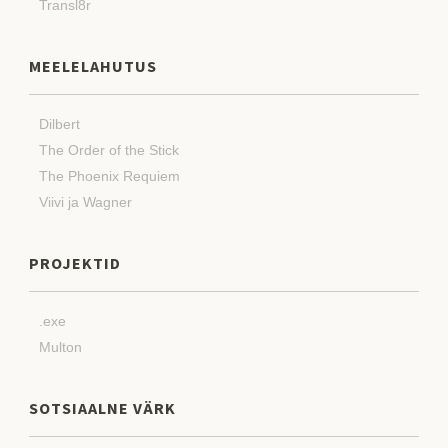
Transl8r
MEELELAHUTUS
Dilbert
The Order of the Stick
The Phoenix Requiem
Viivi ja Wagner
PROJEKTID
.exe
Multon
SOTSIAALNE VÄRK