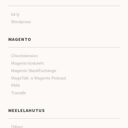
bit.ly
Wordpress
MAGENTO
Checkstension
Magento koduleht
Magento StackExchange
MageTalk: a Magento Podcast
PMA
Transl8r
MEELELAHUTUS
Dilbert