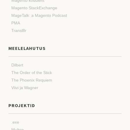
Magento koduleht
Magento StackExchange
MageTalk: a Magento Podcast
PMA
Transl8r
MEELELAHUTUS
Dilbert
The Order of the Stick
The Phoenix Requiem
Viivi ja Wagner
PROJEKTID
.exe
Multon