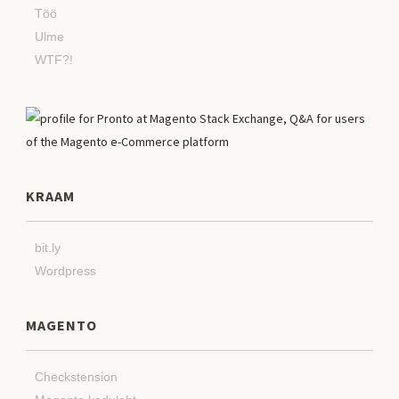
Töö
Ulme
WTF?!
KRAAM
bit.ly
Wordpress
MAGENTO
Checkstension