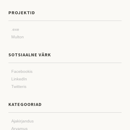
PROJEKTID
.exe
Multon
SOTSIAALNE VÄRK
Facebookis
LinkedIn
Twitteris
KATEGOORIAD
Ajakirjandus
Arvamus