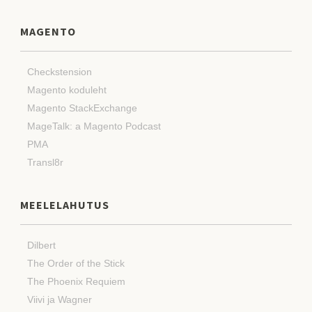
MAGENTO
Checkstension
Magento koduleht
Magento StackExchange
MageTalk: a Magento Podcast
PMA
Transl8r
MEELELAHUTUS
Dilbert
The Order of the Stick
The Phoenix Requiem
Viivi ja Wagner