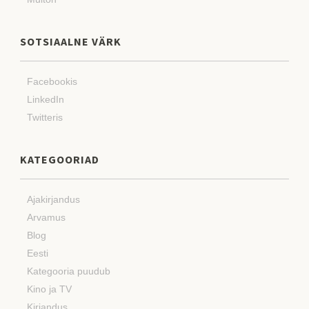
SOTSIAALNE VÄRK
Facebookis
LinkedIn
Twitteris
KATEGOORIAD
Ajakirjandus
Arvamus
Blog
Eesti
Kategooria puudub
Kino ja TV
Kirjandus