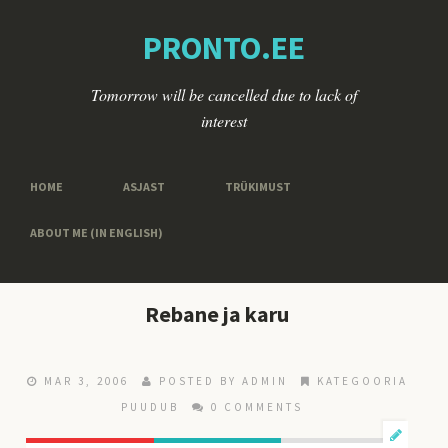
PRONTO.EE
Tomorrow will be cancelled due to lack of
interest
HOME
ASJAST
TRÜKIMUST
ABOUT ME (IN ENGLISH)
Rebane ja karu
MAR 3, 2006
POSTED BY ADMIN
KATEGOORIA
PUUDUB
0 COMMENTS