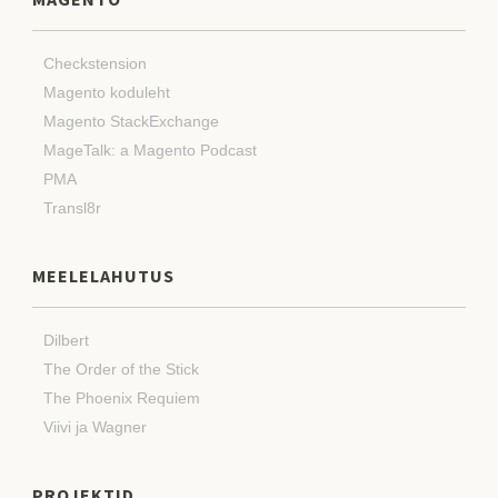
Checkstension
Magento koduleht
Magento StackExchange
MageTalk: a Magento Podcast
PMA
Transl8r
MEELELAHUTUS
Dilbert
The Order of the Stick
The Phoenix Requiem
Viivi ja Wagner
PROJEKTID