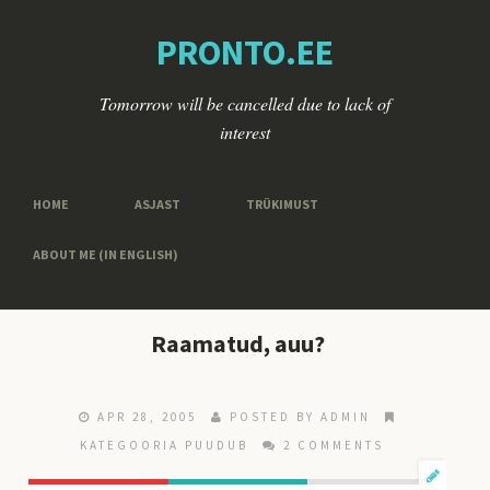
PRONTO.EE
Tomorrow will be cancelled due to lack of
interest
HOME
ASJAST
TRÜKIMUST
ABOUT ME (IN ENGLISH)
Raamatud, auu?
APR 28, 2005
POSTED BY ADMIN
KATEGOORIA PUUDUB
2 COMMENTS