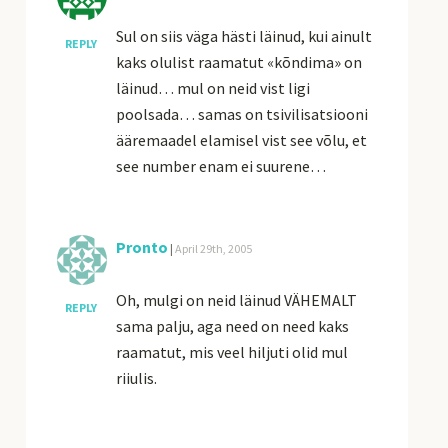
Sul on siis väga hästi läinud, kui ainult
REPLY
kaks olulist raamatut «kõndima» on
läinud… mul on neid vist ligi
poolsada… samas on tsivilisatsiooni
ääremaadel elamisel vist see võlu, et
see number enam ei suurene…
Pronto
|
April 29th, 2005
Oh, mulgi on neid läinud VÄHEMALT
REPLY
sama palju, aga need on need kaks
raamatut, mis veel hiljuti olid mul
riiulis.