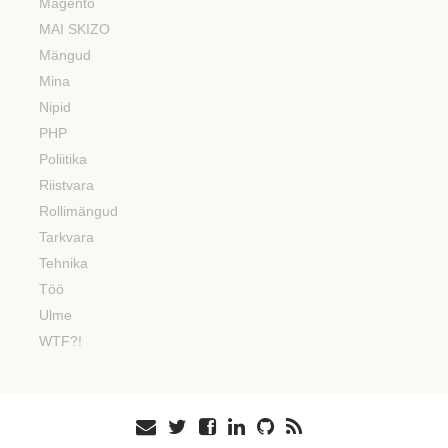
Magento
MAI SKIZO
Mängud
Mina
Nipid
PHP
Poliitika
Riistvara
Rollimängud
Tarkvara
Tehnika
Töö
Ulme
WTF?!