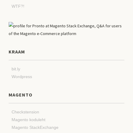
WTF?!
KRAAM
bit.ly
Wordpress
MAGENTO
Checkstension
Magento koduleht
Magento StackExchange