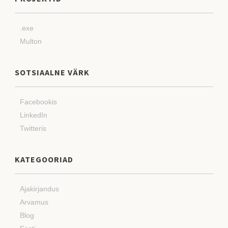
.exe
Multon
SOTSIAALNE VÄRK
Facebookis
LinkedIn
Twitteris
KATEGOORIAD
Ajakirjandus
Arvamus
Blog