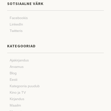
SOTSIAALNE VÄRK
Facebookis
LinkedIn
Twitteris
KATEGOORIAD
Ajakirjandus
Arvamus
Blog
Eesti
Kategooria puudub
Kino ja TV
Kirjandus
Maailm