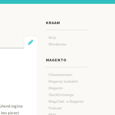
KRAAM
bit.ly
Wordpress
MAGENTO
Checkstension
Magento koduleht
Magento
StackExchange
MageTalk: a Magento
ühend inglise
Podcast
, kes pärast
PMA