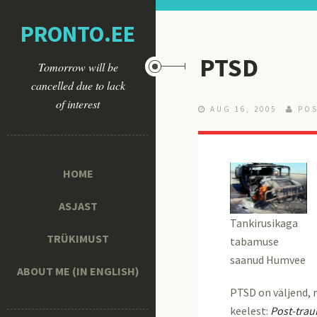
PRONTO.EE
PTSD
Tomorrow will be
cancelled due to lack
of interest
AUG 16, 2005
POS
HOME
ASJAST
Tankirusikaga
TRÜKIMUST
tabamuse
saanud Humvee
ABOUT ME (IN ENGLISH)
PTSD on väljend, 
keelest:
Post-trau