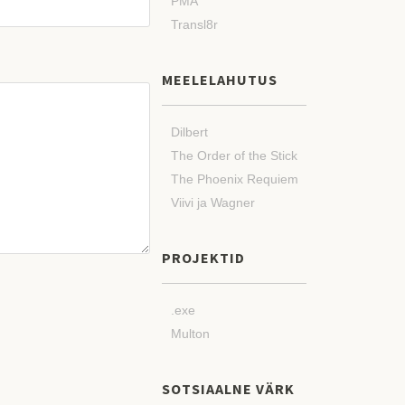
PMA
Transl8r
MEELELAHUTUS
Dilbert
The Order of the Stick
The Phoenix Requiem
Viivi ja Wagner
PROJEKTID
.exe
Multon
SOTSIAALNE VÄRK