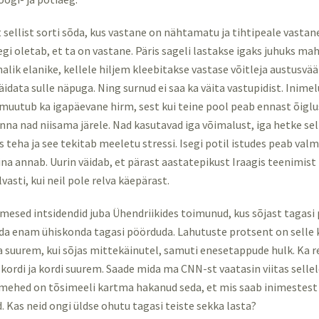
t sellist sorti sõda, kus vastane on nähtamatu ja tihtipeale vastan
egi oletab, et ta on vastane. Päris sageli lastakse igaks juhuks ma
ohalik elanike, kellele hiljem kleebitakse vastase võitleja austusvää
 näidata sulle näpuga. Ning surnud ei saa ka väita vastupidist. Inim
muutub ka igapäevane hirm, sest kui teine pool peab ennast õiglu
i anna nad niisama järele. Nad kasutavad iga võimalust, iga hetke sel
s teha ja see tekitab meeletu stressi. Isegi potil istudes peab val
tina annab. Uurin väidab, et pärast aastatepikust Iraagis teenimis
vasti, kui neil pole relva käepärast.
mesed intsidendid juba Ühendriikides toimunud, kus sõjast tagas
a enam ühiskonda tagasi pöörduda. Lahutuste protsent on selle
 suurem, kui sõjas mittekäinutel, samuti enesetappude hulk. Ka r
 kordi ja kordi suurem. Saade mida ma CNN-st vaatasin viitas sellel
ehed on tõsimeeli kartma hakanud seda, et mis saab inimestest 
d. Kas neid ongi üldse ohutu tagasi teiste sekka lasta?