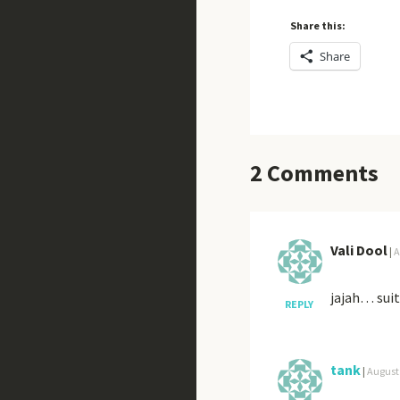
Share this:
Share
2
Comments
Vali Dool
|
A
jajah… suit
REPLY
tank
|
August