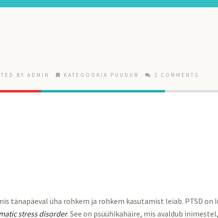
TED BY ADMIN
KATEGOORIA PUUDUB
2 COMMENTS
mis tänapäeval üha rohkem ja rohkem kasutamist leiab. PTSD on l
matic stress disorder
. See on psüühikahäire, mis avaldub inimestel