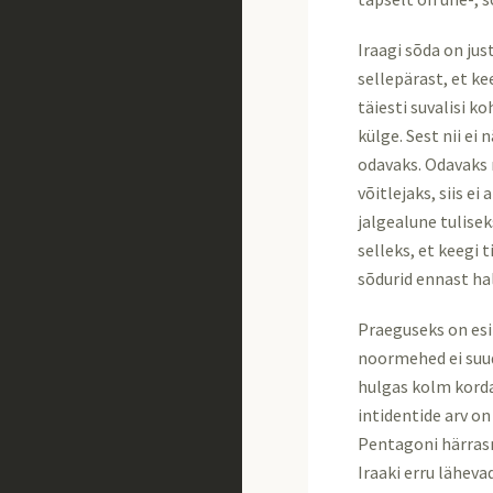
Iraagi sõda on jus
sellepärast, et ke
täiesti suvalisi k
külge. Sest nii ei
odavaks. Odavaks 
võitlejaks, siis e
jalgealune tulisek
selleks, et keegi 
sõdurid ennast hal
Praeguseks on esi
noormehed ei suud
hulgas kolm korda
intidentide arv on
Pentagoni härrasm
Iraaki erru läheva