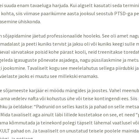
i suuda enam tavaeluga harjuda. Kui algselt kasutati seda termin
e kohta, siis viimase paarikümne aasta jooksul seostub PTSD-ga p
aasemine ühiskonda.
 sõjapidamine jäetud professionaalide hooleks. See oli amet nagu 
adalast ja peeti kuniks tervist ja jaksu oli või kuniks keegi sull
eval värvatakse poisid kohe pärast kooli, neid treenitakse toredat
geleda igasuguste põnevate asjadega, nagu püssilaskmine ja metsa
 jooksmine. Tavaliselt kogu see meelelahutus sellega piirdubki ja
aväelaste jaoks ei muutu see millekski enamaks.
ide sõjameeste karjäär ei möödu mängides ja joostes. Vahel meenub
isama vedelev nafta või kohustus ühe või teise kontingendi ees. Siis
hku ja öeldakse: “Padrunid on selles kastis ja pahad on selle metsa
 Mida tavaliselt aga ainult läbi lillede kostetakse on see, et need 
sama kõmmutada ja teinekord polegi täpselt lähemal vaatlusel või
ULT pahad on. Ja tavaliselt on unustatud teisele poolele mainida,
öögi- ja potiaeg.