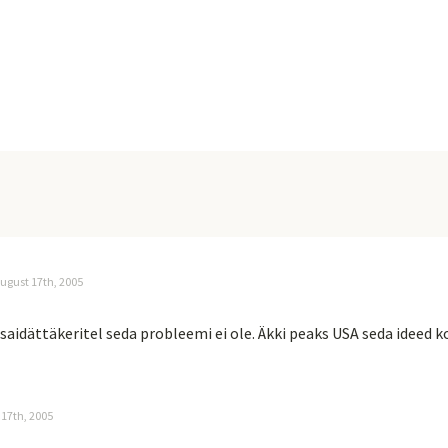
ugust 17th, 2005
saidättäkeritel seda probleemi ei ole. Äkki peaks USA seda ideed 
 17th, 2005