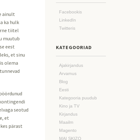
Facebookis
e ainult
LinkedIn
ha ka hulk
Twitteris
rne tiitel
elu muutub
se eest
KATEGOORIAD
leks, et sinu
mis olema
Ajakirjandus
t tunnevad
Arvamus
Blog
Eesti
i pöördunud
Kategooria puudub
 kontingendi
Kino ja TV
elvaga seotud
Kirjandus
e, et
Maailm
kes pärast
Magento
MAI SKIZO