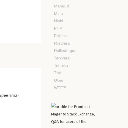
Mängud
Mina
Nipid
PHP
Poliitika
Riistvara
Rollimängud
Tarkvara
Tehnika
Töö
Ulme
WTF?!
kopeerima?