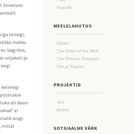
it õnnetuse-
Transl8r
eamiselt
MEELELAHUTUS
iga teinegi,
e mõõka makku
Dilbert
es laagrites,
The Order of the Stick
s seljakoti ja
The Phoenix Requiem
 isegi
Viivi ja Wagner
PROJEKTID
 kellelegi
 pistetakse
tuka või düüni
.exe
“pahad” ei
Multon
malik arugi
 millal
SOTSIAALNE VÄRK