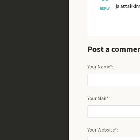
ja ättäkki
REPLY
Post a comme
Your Name*:
Your Mail*:
Your Website*: