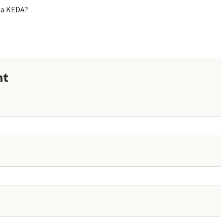
ma KEDA?
nt