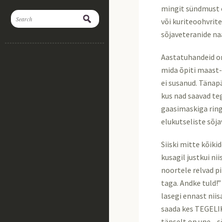
mingit sündmust e
või kuriteoohvrit
sõjaveteranide n
Aastatuhandeid on
mida õpiti maast-m
ei susanud. Tänapä
kus nad saavad te
gaasimaskiga ringi
elukutseliste sõj
Siiski mitte kõik
kusagil justkui ni
noortele relvad pi
taga. Andke tuld!”
lasegi ennast nii
saada kes TEGELIK
täpselt on une-, s