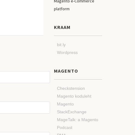
KRAAM
bit.ly
Wordpress
MAGENTO
Checkstension
Magento koduleht
Magento
StackExchange
MageTalk: a Magento
Podcast