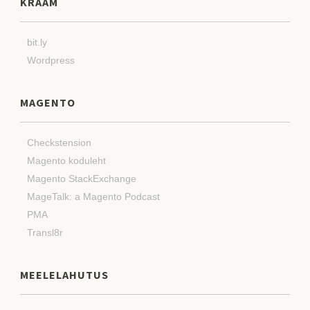
KRAAM
bit.ly
Wordpress
MAGENTO
Checkstension
Magento koduleht
Magento StackExchange
MageTalk: a Magento Podcast
PMA
Transl8r
MEELELAHUTUS