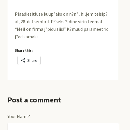
Plaadiesitluse kuup?aks on n?n?l hiljem teisip?
al, 28. detsembril. P?seks ?ldine virin teemal
“Meil on firma j?pidu siis!” K?muud parameetrid
j?ad samaks.
Share this:
Share
Post a comment
Your Name*: