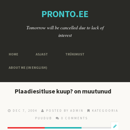
PRONTO.EE
Tomorrow will be cancelled due to lack of
interest
HOME
ASJAST
TRÜKIMUST
ABOUT ME (IN ENGLISH)
Plaadiesitluse kuup? on muutunud
DEC 7, 2004
POSTED BY ADMIN
KATEGOORIA
PUUDUB
0 COMMENTS