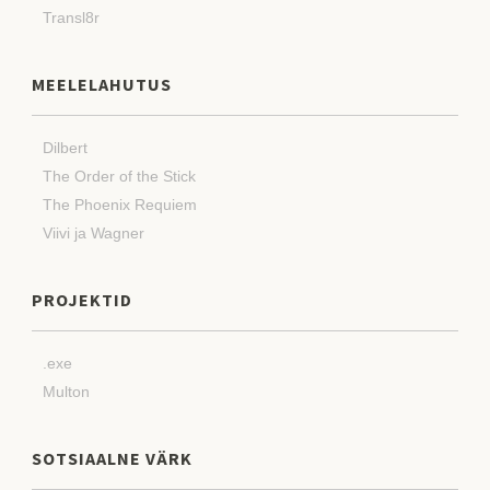
Transl8r
MEELELAHUTUS
Dilbert
The Order of the Stick
The Phoenix Requiem
Viivi ja Wagner
PROJEKTID
.exe
Multon
SOTSIAALNE VÄRK