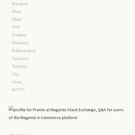
Mängud
Mina
Nipid
PHP
Poliitika
Riistvara
Rollimängud
Tarkvara
Tehnika
Töö
Ulme
WTF?!