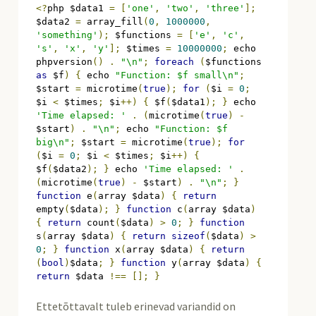
<?
php $data1 
=
[
'one'
,
'two'
,
'three'
];
$data2 
=
 array_fill
(
0
,
1000000
,
'something'
);
 $functions 
=
[
'e'
,
'c'
,
's'
,
'x'
,
'y'
];
 $times 
=
10000000
;
 echo 
phpversion
()
.
"\n"
;
foreach
(
$functions 
as
 $f
)
{
 echo 
"Function: $f small\n"
;
$start 
=
 microtime
(
true
);
for
(
$i 
=
0
;
$i 
<
 $times
;
 $i
++)
{
 $f
(
$data1
);
}
 echo 
'Time elapsed: '
.
(
microtime
(
true
)
-
$start
)
.
"\n"
;
 echo 
"Function: $f 
big\n"
;
 $start 
=
 microtime
(
true
);
for
(
$i 
=
0
;
 $i 
<
 $times
;
 $i
++)
{
$f
(
$data2
);
}
 echo 
'Time elapsed: '
.
(
microtime
(
true
)
-
 $start
)
.
"\n"
;
}
function
 e
(
array $data
)
{
return
empty
(
$data
);
}
function
 c
(
array $data
)
{
return
 count
(
$data
)
>
0
;
}
function
s
(
array $data
)
{
return
sizeof
(
$data
)
>
0
;
}
function
 x
(
array $data
)
{
return
(
bool
)
$data
;
}
function
 y
(
array $data
)
{
return
 $data 
!==
[];
}
Ettetõttavalt tuleb erinevad variandid on