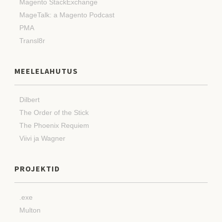
Magento StackExchange
MageTalk: a Magento Podcast
PMA
Transl8r
MEELELAHUTUS
Dilbert
The Order of the Stick
The Phoenix Requiem
Viivi ja Wagner
PROJEKTID
.exe
Multon