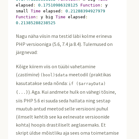
elapsed
:
0.17510986328125
Function
:
 y 
small 
Time
 elapsed
:
0.21288394927979
Function
:
 y big 
Time
 elapsed
:
0.21385288238525
Nagu näha viisin ma testid läbi kolme erineva
PHP versiooniga (5.6, 7.4 ja 8.4). Tulemused on
järgnevad:
Kõige kiirem viis on tüübi vahetamine
(
castimine
)
meetodil (praktikas
(
bool
)
$data
kasutatakse seda nõnda:
if
(
$arrayData
)
). Aga. Kui andmete hulk on vähegi tõsine,
{...}
siis PHP 5.6 ei suuda seda hallata ning sestap
muutub antud meetod selle versiooni puhul
(ilmselt kehtib see ka eelnevate versioonide
kohta) hoopis drastiliselt aeglasemaks. Et
skript üldse mõistliku aja sees oma toimetamise