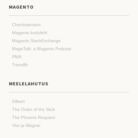
MAGENTO
Checkstension
Magento koduleht
Magento StackExchange
MageTalk: a Magento Podcast
PMA
Transl8r
MEELELAHUTUS
Dilbert
The Order of the Stick
The Phoenix Requiem
Viivi ja Wagner