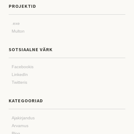
PROJEKTID
.exe
Multon
SOTSIAALNE VÄRK
Facebookis
LinkedIn
Twitteris
KATEGOORIAD
Ajakirjandus
Arvamus
Blog