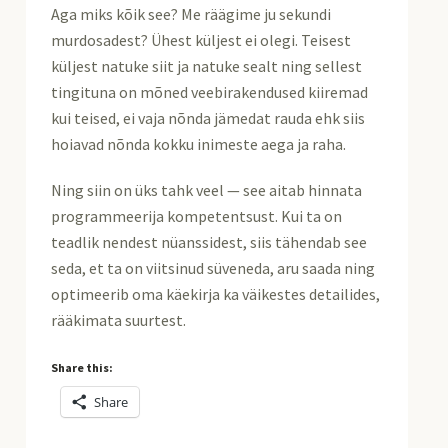
Aga miks kõik see? Me räägime ju sekundi
murdosadest? Ühest küljest ei olegi. Teisest
küljest natuke siit ja natuke sealt ning sellest
tingituna on mõned veebirakendused kiiremad
kui teised, ei vaja nõnda jämedat rauda ehk siis
hoiavad nõnda kokku inimeste aega ja raha.
Ning siin on üks tahk veel — see aitab hinnata
programmeerija kompetentsust. Kui ta on
teadlik nendest nüanssidest, siis tähendab see
seda, et ta on viitsinud süveneda, aru saada ning
optimeerib oma käekirja ka väikestes detailides,
rääkimata suurtest.
Share this:
Share