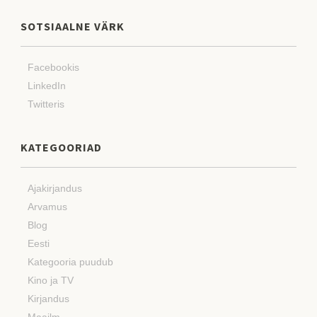
SOTSIAALNE VÄRK
Facebookis
LinkedIn
Twitteris
KATEGOORIAD
Ajakirjandus
Arvamus
Blog
Eesti
Kategooria puudub
Kino ja TV
Kirjandus