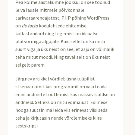
Pea kolme aastakümne jooksul on see toonud
leiva lauale mitmele põlvkonnale
tarkvaraarendajatest, PHP põhine WordPress
on
de facto
kodulehtede ehitamise
kullastandard ning tegemist on ideaalse
platvormiga algajale. Kuid sellel on ka mitu
suurt viga ja üks neist on see, et asju on võimalik
teha mitut moodi. Ning tavaliselt on üks neist
selgelt parem.
Järgnev artikkel võrdleb üsna tüüpilist
stsenaariumit kus programmil on vaja teada
enne andmete töötlemist kas massiivis üldse on
andmeid. Selleks on mitu võimalust. Esimese
hooga suutsin ma leida viis erinevat viisi seda
teha ja kirjutasin nende võrdlemiseks kiire
testskripti: