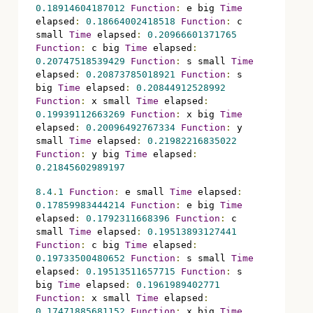
0.18914604187012
Function
:
 e big 
Time
elapsed
:
0.18664002418518
Function
:
 c 
small 
Time
 elapsed
:
0.20966601371765
Function
:
 c big 
Time
 elapsed
:
0.20747518539429
Function
:
 s small 
Time
elapsed
:
0.20873785018921
Function
:
 s 
big 
Time
 elapsed
:
0.20844912528992
Function
:
 x small 
Time
 elapsed
:
0.19939112663269
Function
:
 x big 
Time
elapsed
:
0.20096492767334
Function
:
 y 
small 
Time
 elapsed
:
0.21982216835022
Function
:
 y big 
Time
 elapsed
:
0.21845602989197
8.4
.
1
Function
:
 e small 
Time
 elapsed
:
0.17859983444214
Function
:
 e big 
Time
elapsed
:
0.1792311668396
Function
:
 c 
small 
Time
 elapsed
:
0.19513893127441
Function
:
 c big 
Time
 elapsed
:
0.19733500480652
Function
:
 s small 
Time
elapsed
:
0.19513511657715
Function
:
 s 
big 
Time
 elapsed
:
0.1961989402771
Function
:
 x small 
Time
 elapsed
:
0.17471885681152
Function
:
 x big 
Time