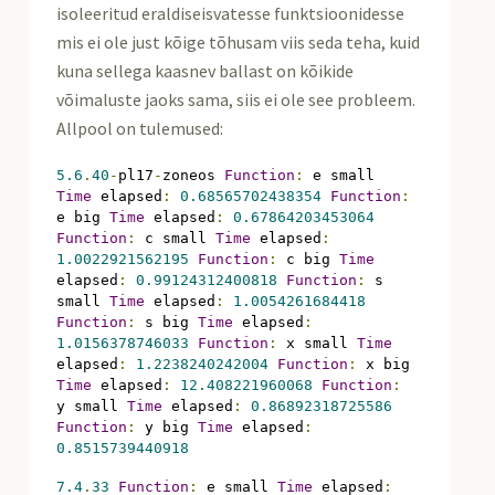
isoleeritud eraldiseisvatesse funktsioonidesse
mis ei ole just kõige tõhusam viis seda teha, kuid
kuna sellega kaasnev ballast on kõikide
võimaluste jaoks sama, siis ei ole see probleem.
Allpool on tulemused:
5.6
.
40
-
pl17
-
zoneos 
Function
:
 e small 
Time
 elapsed
:
0.68565702438354
Function
:
e big 
Time
 elapsed
:
0.67864203453064
Function
:
 c small 
Time
 elapsed
:
1.0022921562195
Function
:
 c big 
Time
elapsed
:
0.99124312400818
Function
:
 s 
small 
Time
 elapsed
:
1.0054261684418
Function
:
 s big 
Time
 elapsed
:
1.0156378746033
Function
:
 x small 
Time
elapsed
:
1.2238240242004
Function
:
 x big 
Time
 elapsed
:
12.408221960068
Function
:
y small 
Time
 elapsed
:
0.86892318725586
Function
:
 y big 
Time
 elapsed
:
0.8515739440918
7.4
.
33
Function
:
 e small 
Time
 elapsed
: