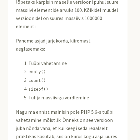
lõpetaks kärpisin ma selle versiooni puhul suure
massiivi elementide arvuks 100. Kõikidel muudel
versioonidel on suures massiivis 1000000
elementi.
Paneme asjad järjekorda, kiiremast
aeglasemaks:
Tüübi vahetamine
empty
()
count
()
sizeof
()
Tühja massiiviga võrdlemine
Nagu ma ennist mainisin pole PHP 5.6-s tüübi
vahetamine mõistlik. Õnneks on see versioon
juba nõnda vana, et kui keegi seda reaalselt
praktikas kasutab, siis on kiirus kogu asja juures