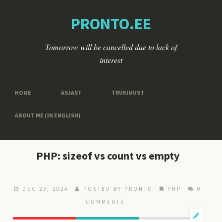
PRONTO.EE
Tomorrow will be cancelled due to lack of
interest
HOME
ASJAST
TRÜKIMUST
ABOUT ME (IN ENGLISH)
PHP: sizeof vs count vs empty
DEC 23, 2024
POSTED BY
PRONTO
PHP
0
COMMENTS