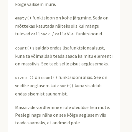
kõige väiksem mure.
funktsioon on kohe järgmine. Seda on
empty
()
mõttekas kasutada näiteks siis kui mängu
tulevad
/
funktsioonid.
callback
callable
sisaldab endas lisafunktsionaalsust,
count
()
kuna ta võimaldab teada saada ka mitu elementi
on massiivis. See teeb selle pisut aeglasemaks.
on
funktsiooni alias. See on
sizeof
()
count
()
veidike aeglasem kui
kuna sisaldab
count
()
endas sisemist suunamist.
Massiivide võrdlemine ei ole üleüldse hea mõte.
Pealegi nagu näha on see kõige aeglasem viis
teada saamaks, et andmeid pole.