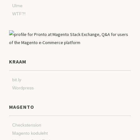
Ulme
WTF?!
KRAAM
bit.ly
Wordpress
MAGENTO
Checkstension
Magento koduleht