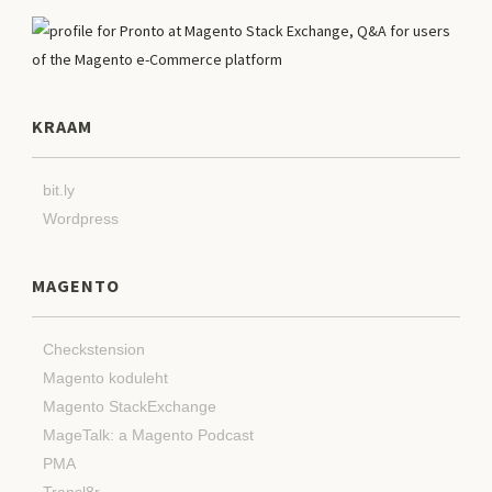
KRAAM
bit.ly
Wordpress
MAGENTO
Checkstension
Magento koduleht
Magento StackExchange
MageTalk: a Magento Podcast
PMA
Transl8r