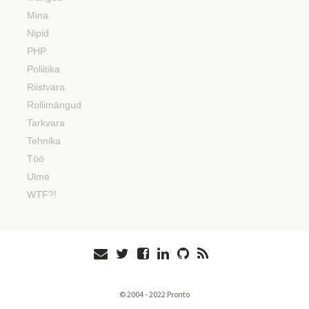
Mina
Nipid
PHP
Poliitika
Riistvara
Rollimängud
Tarkvara
Tehnika
Töö
Ulme
WTF?!
© 2004 - 2022 Pronto