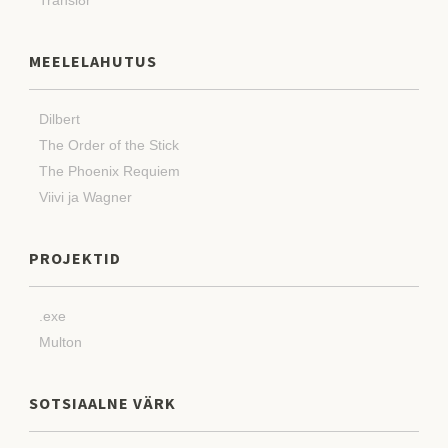
MEELELAHUTUS
Dilbert
The Order of the Stick
The Phoenix Requiem
Viivi ja Wagner
PROJEKTID
.exe
Multon
SOTSIAALNE VÄRK