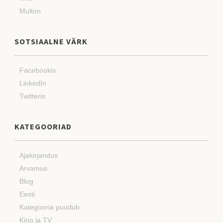
Multon
SOTSIAALNE VÄRK
Facebookis
LinkedIn
Twitteris
KATEGOORIAD
Ajakirjandus
Arvamus
Blog
Eesti
Kategooria puudub
Kino ja TV