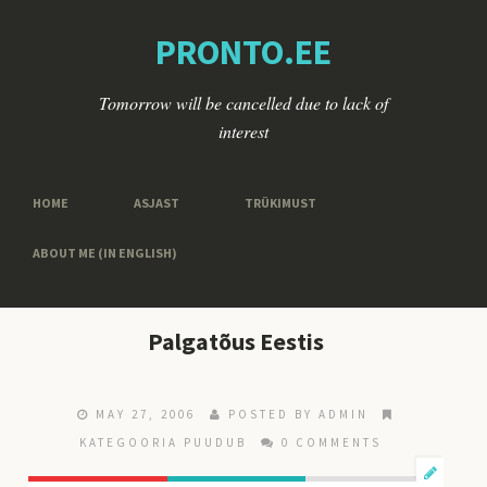
PRONTO.EE
Tomorrow will be cancelled due to lack of
interest
HOME
ASJAST
TRÜKIMUST
ABOUT ME (IN ENGLISH)
Palgatõus Eestis
MAY 27, 2006
POSTED BY ADMIN
KATEGOORIA PUUDUB
0 COMMENTS