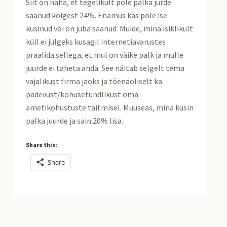
Siit on näha, et tegelikult pole palka jurde
saanud kõigest 24%. Enamus kas pole ise
küsinud või on juba saanud. Muide, mina isiklikult
küll ei julgeks kusagil internetiavarustes
praalida sellega, et mul on väike palk ja mulle
juurde ei taheta anda. See näitab selgelt tema
vajalikust firma jaoks ja tõenäoliselt ka
pädevust/kohusetundlikust oma
ametikohustuste täitmisel. Muuseas, mina küsin
palka juurde ja sain 20% lisa.
Share this:
Share