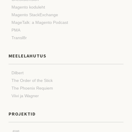
Magento koduleht
Magento StackExchange
MageTalk: a Magento Podcast
PMA
Transl8r
MEELELAHUTUS
Dilbert
The Order of the Stick
The Phoenix Requiem
Viivi ja Wagner
PROJEKTID
.exe