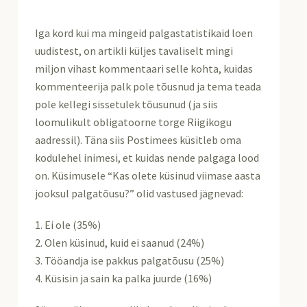
Iga kord kui ma mingeid palgastatistikaid loen
uudistest, on artikli küljes tavaliselt mingi
miljon vihast kommentaari selle kohta, kuidas
kommenteerija palk pole tõusnud ja tema teada
pole kellegi sissetulek tõusunud (ja siis
loomulikult obligatoorne torge Riigikogu
aadressil). Täna siis Postimees küsitleb oma
kodulehel inimesi, et kuidas nende palgaga lood
on. Küsimusele “Kas olete küsinud viimase aasta
jooksul palgatõusu?” olid vastused jägnevad:
1. Ei ole (35%)
2. Olen küsinud, kuid ei saanud (24%)
3. Tööandja ise pakkus palgatõusu (25%)
4. Küsisin ja sain ka palka juurde (16%)