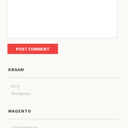
KRAAM
bit.ly
Wordpress
MAGENTO
Checkstension