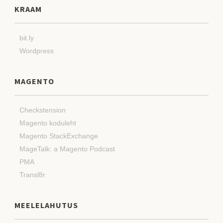
KRAAM
bit.ly
Wordpress
MAGENTO
Checkstension
Magento koduleht
Magento StackExchange
MageTalk: a Magento Podcast
PMA
Transl8r
MEELELAHUTUS