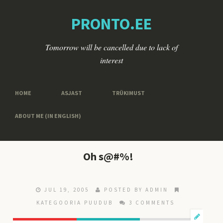
PRONTO.EE
Tomorrow will be cancelled due to lack of
interest
HOME
ASJAST
TRÜKIMUST
ABOUT ME (IN ENGLISH)
Oh s@#%!
JUL 19, 2005
POSTED BY ADMIN
KATEGOORIA PUUDUB
3 COMMENTS