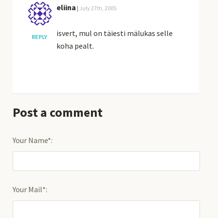
eliina
|
July 27th, 2005
isvert, mul on täiesti mälukas selle
REPLY
koha pealt.
Post a comment
Your Name*:
Your Mail*: