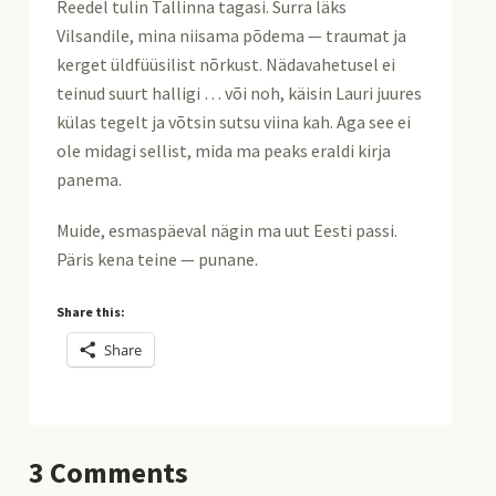
Reedel tulin Tallinna tagasi. Surra läks
Vilsandile, mina niisama põdema — traumat ja
kerget üldfüüsilist nõrkust. Nädavahetusel ei
teinud suurt halligi … või noh, käisin Lauri juures
külas tegelt ja võtsin sutsu viina kah. Aga see ei
ole midagi sellist, mida ma peaks eraldi kirja
panema.
Muide, esmaspäeval nägin ma uut Eesti passi.
Päris kena teine — punane.
Share this:
Share
3
Comments