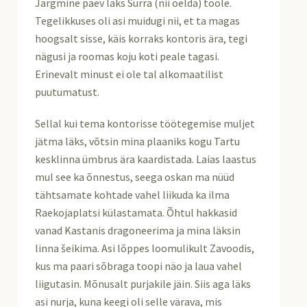
Järgmine päev läks Surra (nii öelda) tööle.
Tegelikkuses oli asi muidugi nii, et ta magas
hoogsalt sisse, käis korraks kontoris ära, tegi
nägusi ja roomas koju koti peale tagasi.
Erinevalt minust ei ole tal alkomaatilist
puutumatust.
Sellal kui tema kontorisse töötegemise muljet
jätma läks, võtsin mina plaaniks kogu Tartu
kesklinna ümbrus ära kaardistada. Laias laastus
mul see ka õnnestus, seega oskan ma nüüd
tähtsamate kohtade vahel liikuda ka ilma
Raekojaplatsi külastamata. Õhtul hakkasid
vanad Kastanis dragoneerima ja mina läksin
linna šeikima. Asi lõppes loomulikult Zavoodis,
kus ma paari sõbraga toopi näo ja laua vahel
liigutasin. Mõnusalt purjakile jäin. Siis aga läks
asi nurja, kuna keegi oli selle värava, mis