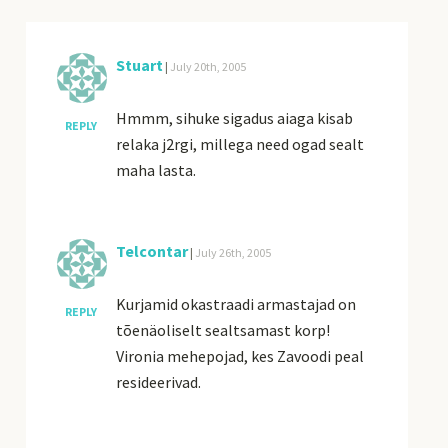
Stuart
|
July 20th, 2005
Hmmm, sihuke sigadus aiaga kisab
REPLY
relaka j2rgi, millega need ogad sealt
maha lasta.
Telcontar
|
July 26th, 2005
Kurjamid okastraadi armastajad on
REPLY
tõenäoliselt sealtsamast korp!
Vironia mehepojad, kes Zavoodi peal
resideerivad.