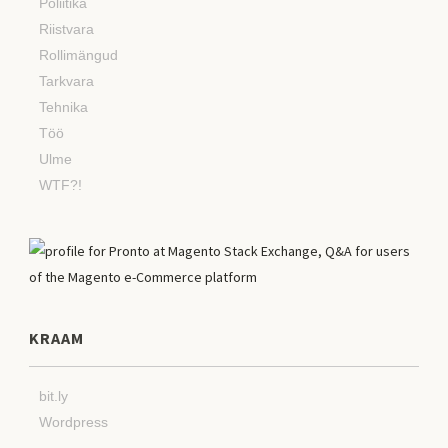
Poliitika
Riistvara
Rollimängud
Tarkvara
Tehnika
Töö
Ulme
WTF?!
KRAAM
bit.ly
Wordpress