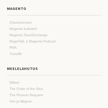
MAGENTO
Checkstension
Magento koduleht
Magento StackExchange
MageTalk: a Magento Podcast
PMA
Transl8r
MEELELAHUTUS
Dilbert
The Order of the Stick
The Phoenix Requiem
Viivi ja Wagner