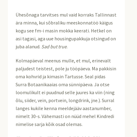
Ühesõnaga tarvitses mul vaid korraks Tallinnast
ära minna, kui sõbraliku meeskonnatöö käigus
kogu see fm-i masin mokka keerati. Hetkel on
asi tagasi, aga uue housingupakkuja otsingud on
juba alanud.
Sad but true
.
Kolmapäeval meenus mulle, et mul, erinevalt
paljudest teistest, pole ju tööpäeva. Ma pakkisin
oma kohvrid ja kimasin Tartusse. Seal pidas
Surra Botaanikaaias oma sünnipäeva. Ja otse
loomulikult ei puudnud selle juures ka viin (ning
õlu, siider, vein, portvein, longdrink, jne.). Surral
langes kukile kenna meeldejääv aastanumber,
nimelt 30-s. Vähemasti on nüüd mehel Kindredi
nimelise sarja kõik osad olemas.