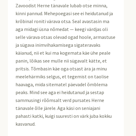
Zavoodist Herne tänavale lubab otse minna,
kinni pannud. Mehepoegasi see ei heidutanud ja
krõbinal roniti värava otsa. Seal avastasin ma
aga midagi üsna nõmedat — keegi värdjas oli
selle värava otsas olevad ogad hoole, armastuse
ja sügava inimvihakamisega sigateravaks
käianud, nii et kui ma kogemata käe ühe peale
panin, lõikas see mulle nii sügavalt kätte, et
pritsis. Tõmbasin käe oga otsast ära ja minu
meelehärmiks selgus, et tegemist on taolise
haavaga, mida sitematel päevadel õmblema
peaks. Mind see aga ei heidutanud ja sestap
sammusingi rõõmsalt verd pursates Herne
tänavale õlle järele. Aga käsi on seniajani
pahasti katki, kuigi suuresti on värk juba kokku
kasvanud.