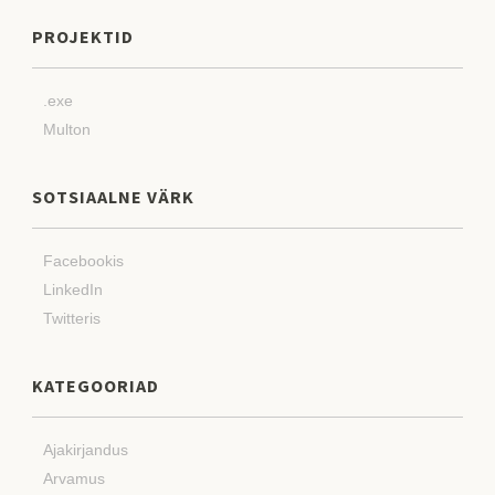
PROJEKTID
.exe
Multon
SOTSIAALNE VÄRK
Facebookis
LinkedIn
Twitteris
KATEGOORIAD
Ajakirjandus
Arvamus