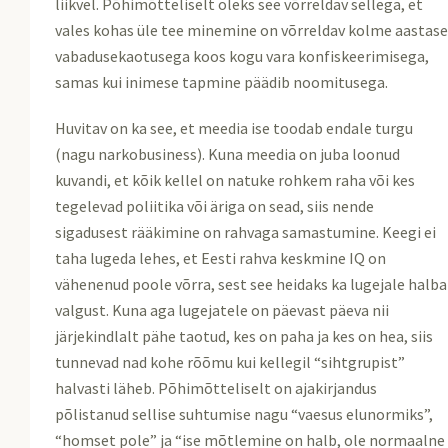
liikvel. Põhimõtteliselt oleks see võrreldav sellega, et
vales kohas üle tee minemine on võrreldav kolme aastas
vabadusekaotusega koos kogu vara konfiskeerimisega,
samas kui inimese tapmine päädib noomitusega.
Huvitav on ka see, et meedia ise toodab endale turgu
(nagu narkobusiness). Kuna meedia on juba loonud
kuvandi, et kõik kellel on natuke rohkem raha või kes
tegelevad poliitika või äriga on sead, siis nende
sigadusest rääkimine on rahvaga samastumine. Keegi ei
taha lugeda lehes, et Eesti rahva keskmine IQ on
vähenenud poole võrra, sest see heidaks ka lugejale halba
valgust. Kuna aga lugejatele on päevast päeva nii
järjekindlalt pähe taotud, kes on paha ja kes on hea, siis
tunnevad nad kohe rõõmu kui kellegil “sihtgrupist”
halvasti läheb. Põhimõtteliselt on ajakirjandus
põlistanud sellise suhtumise nagu “vaesus elunormiks”,
“homset pole” ja “ise mõtlemine on halb, ole normaalne