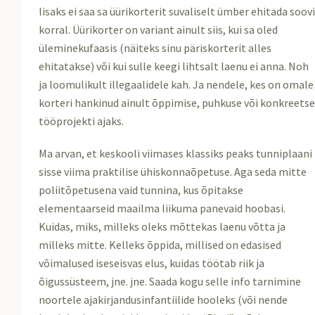
lisaks ei saa sa üürikorterit suvaliselt ümber ehitada soov
korral. Üürikorter on variant ainult siis, kui sa oled
üleminekufaasis (näiteks sinu päriskorterit alles
ehitatakse) või kui sulle keegi lihtsalt laenu ei anna. Noh
ja loomulikult illegaalidele kah. Ja nendele, kes on omale
korteri hankinud ainult õppimise, puhkuse või konkreets
tööprojekti ajaks.
Ma arvan, et keskooli viimases klassiks peaks tunniplaani
sisse viima praktilise ühiskonnaõpetuse. Aga seda mitte
poliitõpetusena vaid tunnina, kus õpitakse
elementaarseid maailma liikuma panevaid hoobasi.
Kuidas, miks, milleks oleks mõttekas laenu võtta ja
milleks mitte. Kelleks õppida, millised on edasised
võimalused iseseisvas elus, kuidas töötab riik ja
õigussüsteem, jne. jne. Saada kogu selle info tarnimine
noortele ajakirjandusinfantiilide hooleks (või nende