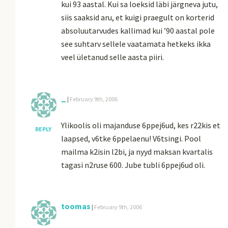
kui 93 aastal. Kui sa loeksid läbi järgneva jutu,
siis saaksid aru, et kuigi praegult on korterid
absoluutarvudes kallimad kui ’90 aastal pole
see suhtarv sellele vaatamata hetkeks ikka
veel ületanud selle aasta piiri.
_
|
February 9th, 2006
Ylikoolis oli majanduse 6ppej6ud, kes r22kis et
REPLY
laapsed, v6tke 6ppelaenu! V6tsingi. Pool
mailma k2isin l2bi, ja nyyd maksan kvartalis
tagasi n2ruse 600. Jube tubli 6ppej6ud oli.
toomas
|
February 9th, 2006