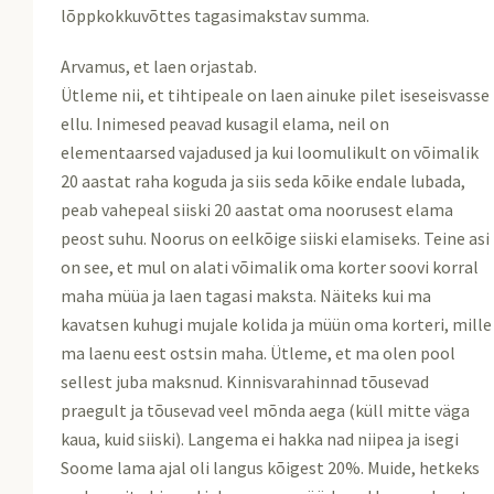
lõppkokkuvõttes tagasimakstav summa.
Arvamus, et laen orjastab.
Ütleme nii, et tihtipeale on laen ainuke pilet iseseisvasse
ellu. Inimesed peavad kusagil elama, neil on
elementaarsed vajadused ja kui loomulikult on võimalik
20 aastat raha koguda ja siis seda kõike endale lubada,
peab vahepeal siiski 20 aastat oma noorusest elama
peost suhu. Noorus on eelkõige siiski elamiseks. Teine asi
on see, et mul on alati võimalik oma korter soovi korral
maha müüa ja laen tagasi maksta. Näiteks kui ma
kavatsen kuhugi mujale kolida ja müün oma korteri, mille
ma laenu eest ostsin maha. Ütleme, et ma olen pool
sellest juba maksnud. Kinnisvarahinnad tõusevad
praegult ja tõusevad veel mõnda aega (küll mitte väga
kaua, kuid siiski). Langema ei hakka nad niipea ja isegi
Soome lama ajal oli langus kõigest 20%. Muide, hetkeks