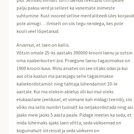
palju paksu verd ja sellest ka vanemate inimeste
suhtumine. Kust noored sellise mentaliteedi üles korjasid
pole aimugi… ilmselt on siis tegu nendega, kes pole
kooli veel lõpetanud.
Arvamus, et laen on kallis.
Võtsin omale 25-ks aastaks 390000 krooni laenu ja ostsin
oma naaberkorteri ära. Praegune laenu tagasimakse on
1900 krooni kuus. Minu arvates on see sitaks odav ja kui
aus olla kaalun ma parasjagu selle tagasimakse
kahekordistamist ning tähtaja lühendamist 10-le
aastale. Kui ma oleksin abielus või kui mul oleks
elukaaslane (eeldusel, et viimane kah midagi teenib), siis
võiks ma selle numbri tuimalt ka neljakordistada ning asi
jääks meie jaoks 5 aasta peale. Pidage meeles ka seda, et
mida lühemaks ajaks laen võtta, seda väiksemad on
kogumahult intressid ja seda väiksem on