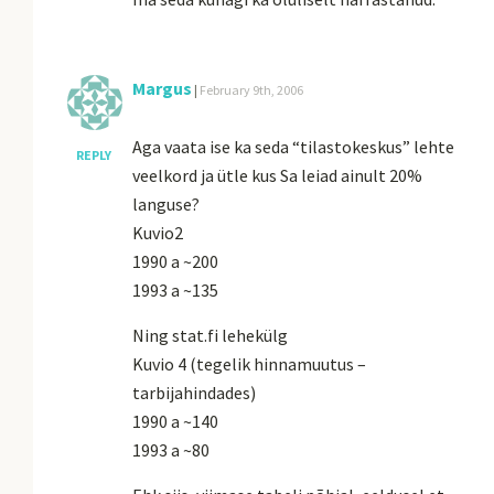
Margus
|
February 9th, 2006
Aga vaata ise ka seda “tilastokeskus” lehte
REPLY
veelkord ja ütle kus Sa leiad ainult 20%
languse?
Kuvio2
1990 a ~200
1993 a ~135
Ning stat.fi lehekülg
Kuvio 4 (tegelik hinnamuutus –
tarbijahindades)
1990 a ~140
1993 a ~80