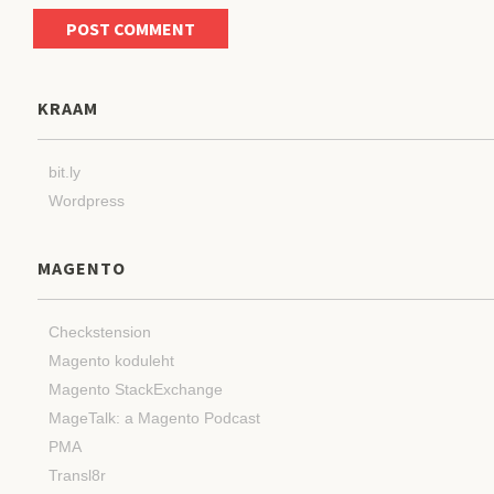
KRAAM
bit.ly
Wordpress
MAGENTO
Checkstension
Magento koduleht
Magento StackExchange
MageTalk: a Magento Podcast
PMA
Transl8r