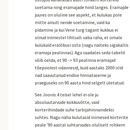
soetama ning eramajade hind langes. Eramajde
juures on oluline see aspekt, et kulukas pole
mitte ainult nende soetamine, vaid ka
pidamine ja kui Vene turg tagant kukkus ei
olnud inimestel lihtsalt vaba raha, et omale
kulukaid eralõbusi osta (nagu näiteks sigakallis
eramaja pealinnas). Aga vaadates seda tabelit
võib öelda, et 90 -> 93 pealinna eramajad
tõepoolest odavnesid, kuid aastaks 2000 olid
nad saavutanud endise hinnataseme ja
praeguseks on 90 aasta hind selgelt ületatud.
See Joonis 4 teisel lehel ei ole ju
absoluutarvude kokkuvõtte, vaid
korterihindade suhe tarbijahinnaindeksi
suhtes. Nagu näha kulutasid inimesed korterite
peale ’90 aastal suhtarvudes oluliselt rohkem