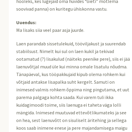
hooleks, kes lugejaid oma huvides “õieti” mõtlema
soovivad panna) on kuritegu ühiskonna vastu.
Uuendus:
Ma lisaks siia veel paar asja juurde.
Laen parandab sissetulekuid, tööviljakust ja suurendab
stabiilsust. Nimelt kui sul on laen kukil ja tekivad
ootamatud (?) lisakulud (näiteks peenike pere), siis ei jää
laenuvõtjal muud üle kui minna omale lisatulu nõudma.
Tänapäeval, kus tööpakkujaid kipub olema rohkem kui
võtjaid antakse lisapalka suht kergelt. Samuti on
inimesed valmis rohkem õppima ning pingutama, et uut
parema palgaga kohta saada. Kui varem tuli ikka
kuidagimoodi toime, siis laenuga ei taheta väga lolli
mängida. Inimesed muutuvad ettevõtlikumateks ja see
on hea, sest laenuvõtt on sisuliselt äritehing ja sellega
koos saab inimene enese ja pere majandamisega maigu