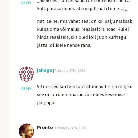
_400k eest korter saada on suhteliselt hea äri
REPLY
küll. paraku enamasti on pilt nati teine…._
nati teine, mis vahet seal on kui palju maksab,
kui sa oma võimalusi reaalselt hindad. Kui ei
hinda reaalselt, siis oled loll ja on kuritegu
jätta lollidele nende raha.
jahaga
|
February 27th, 2006
50 m2-sed korterid on tallinnas 1 – 1,5 milj kr.
REPLY
see on on ülehinnatud võrreldes keskmise
palgaga.
Pronto
|
February 27th, 2006