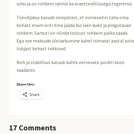
suhu ja on rohkem valmis ka eraettevõtlusega tegelema.
Tööviljakus kasvab selepärast, et inimesed ei taha oma
kohast enam eriti ilma jääda kui laen kukil ja pingutavad
rohkem. Samuti on nõnda lootust rohkem palka saada.
Ega see maksude ülelaekumine kahel viimasel aastal pol
tühjast kohast tekkinud.
Noh ja stabiilsus kasvab kahte eelnevate punkti koos
vaadates.
Share this:
Share
17
Comments