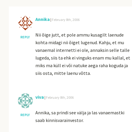
Annika
|
February 8th, 2006
Nii õige jutt, et pole ammu kusagilt laenude
REPLY
kohta midagi nii õiget lugenud. Kahju, et mu
vanaemal internetti ei ole, annaksin selle talle
lugeda, siis ta ehk ei vinguks enam mu kallal, et
miks ma küll ei või natuke aega raha koguda ja
siis osta, mitte laenu võtta.
viva
|
February 8th, 2006
Annika, sa prindi see välja ja las vanaemastki
REPLY
saab kinnisvarainvestor.