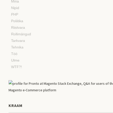
Mina
Nipid
PHP
Poliitika
Riistvara
Rollimängud
Tarkvara
Tehnika
Töö
Ulme
WTF?!
KRAAM