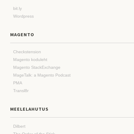
bit.ly
Wordpress
MAGENTO
Checkstension
Magento koduleht
Magento StackExchange
MageTalk: a Magento Podcast
PMA
Transl8r
MEELELAHUTUS
Dilbert
The Order of the Stick