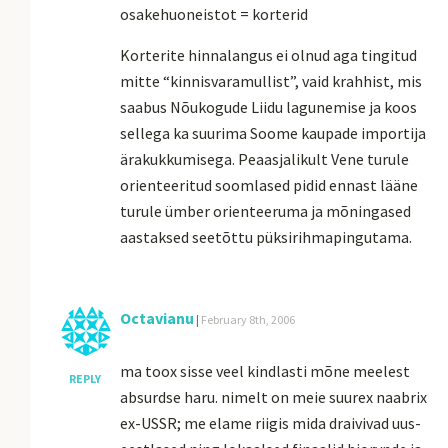
osakehuoneistot = korterid
Korterite hinnalangus ei olnud aga tingitud
mitte “kinnisvaramullist”, vaid krahhist, mis
saabus Nõukogude Liidu lagunemise ja koos
sellega ka suurima Soome kaupade importija
ärakukkumisega. Peaasjalikult Vene turule
orienteeritud soomlased pidid ennast lääne
turule ümber orienteeruma ja mõningased
aastaksed seetõttu püksirihmapingutama.
Octavianu
|
February 8th, 2006
ma toox sisse veel kindlasti mõne meelest
REPLY
absurdse haru. nimelt on meie suurex naabrix
ex-USSR; me elame riigis mida draivivad uus-