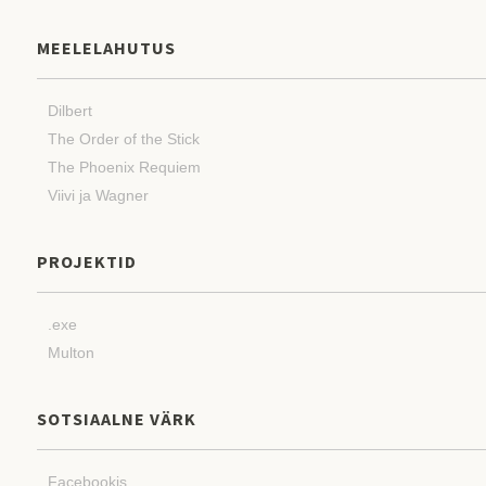
MEELELAHUTUS
Dilbert
The Order of the Stick
The Phoenix Requiem
Viivi ja Wagner
PROJEKTID
.exe
Multon
SOTSIAALNE VÄRK
Facebookis