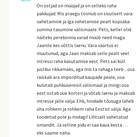
On ostjad on müüjad ja on selleks raha
pakkujad. Mis praegu toimub on sisuliselt vara
vahetamine ja iga vahetamise pealt kopsaka
summa tasumine välismaale. Pets, kellel olid
näiteks perekonna varad müüb need maga
Jaanile kes võttis laenu. Vara väärtus ei
muutunud, aga Jaan maksab selle pealt veel
intressi raha kasutamise eest. Pets sai küll
justkui rikkamaks, aga mis ta rahaga teeb .. osa
raiskab ära imporditud kaupade peale, osa
kulutab puhkusereisil välismaal ja mingi osa
eest ostab uue korteri ja võtab laenu ja maksab
intresse jälle välja. Ehk, hindade tõusuga läheb
üha rohkem ja rohkem raha Eestist välja. Aga
toodetud pole ju midagi! Lihtsalt vahetatud
omandit. Ja selline pidu ei saa kaua kesta …
eks saame näha.