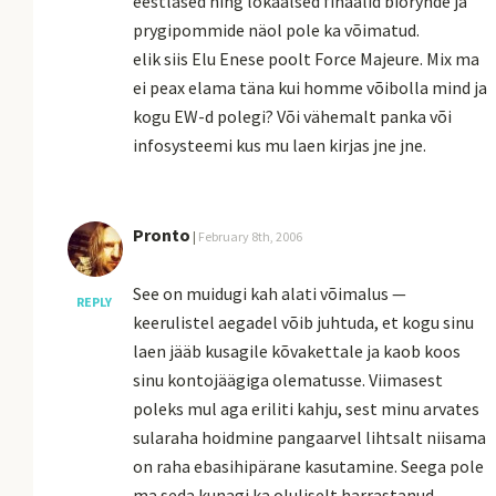
eestlased ning lokaalsed finaalid biorynde ja
prygipommide näol pole ka võimatud.
elik siis Elu Enese poolt Force Majeure. Mix ma
ei peax elama täna kui homme võibolla mind ja
kogu EW-d polegi? Või vähemalt panka või
infosysteemi kus mu laen kirjas jne jne.
Pronto
|
February 8th, 2006
See on muidugi kah alati võimalus —
REPLY
keerulistel aegadel võib juhtuda, et kogu sinu
laen jääb kusagile kõvakettale ja kaob koos
sinu kontojäägiga olematusse. Viimasest
poleks mul aga eriliti kahju, sest minu arvates
sularaha hoidmine pangaarvel lihtsalt niisama
on raha ebasihipärane kasutamine. Seega pole
ma seda kunagi ka oluliselt harrastanud.