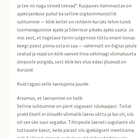
ja tee nii nagu teised teevad”. Kusjuures hämmastav on
ajakirjanduse puhul ka selline ürgkommunistlik
suhtumine — kõik kellel on rohkem kui üks lehm tuleb
loomavagunisse ajada ja Siberisse pikaks ajaks saata. Ja
mis sest, et tegelase farmi sulgemise tõttu enam linnas
keegi poest piima osta ei saa — vähemalt on õiglus jalule
seatud ja nüüd on kõik vaesed ilma vähimagi võimaluseta
ülepoole pürgida, sest kõik kes elus edasi jõuavad on
burzuid.
Kuid tagasi selle laenujama juurde.
Arvamus, et laenamine on halb.
Selline suhtumine on pärit sügavast nõukaajast. Tollal
praktiliselt ei olnudki võimalik laenu võtta ja kui oli, siis
oli see üks suur segadus. Tihtipeale laenati sugulaste või
tuttavate käest, keda pärast siis igakülgselt meelitama
pidi. Sellised viimast sorti laenud tekitasid tihtipeale