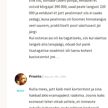
Ehk siis, viimase tabeli põhjal, eeldusel et
ostsid kõrgajal 390 000, saad peale langust 220
000 ja eeldusel et jutt pealinnast siis ei saaks
sedagi, kuna pealinnas oli Soomes hinnalangus
veel suurem, praktiliselt pool väärtusest jäi
järgi.
Kui ostetav asi oli ka tagatiseks, siis kui väärtus
langeb alla lanujäägi, nõuab Sul pank
lisatagatise seadmist või laenu kohest
kustutamist jne…
Pronto
|
February 9th, 2006
Kulla mees, jutt käib meil korteritest ja sina
REPLY
hakkad äkki eramajadest rääkima. Joonis kaks
esimesel lehel viitab sellele, et inimeste
ostujõu kahanedes asuti rohkem kortereid