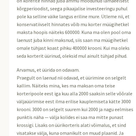
on korerite hinnad juba ammu möödunud lamaeelsest
kõrgperioodist, seega pikaajalise investeeringu puhul
pole ka selline väike langus eriline mure. Ütleme nii, et
konservatiivselt hinnates võib mu korter müügihetkel
maksta hoopis näiteks 600000. Kuna ma olen pool oma
laenust juba kinni maksnud, siis saan ma müügihetkel
omale tühjast koast pihku 400000 krooni. Kui ma oleks
seda korterit üürinud, oleksid mul ainult tühjad pihud.
Arvamus, et üürida on odavam.
Praegult on laenud nii odavad, et üürimine on selgelt
kallim. Näiteks mina, kes ma maksan oma teise
korteripoole eest iga kuu alla 2000 saaksin selle võõrale
väljaüürimise eest ilma erilise kauplemiseta kätte 3000
krooni. 3000 on selgelt suurem kui 2000 ja nagu eelmises
punktis näha — välja kolides ei saa ma mitte punast
krossigi. Lisaks on üürikorteris alati võimalus, et sind
visatakse välja, kuna omanikult on muud plaanid. Ja