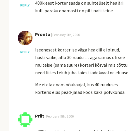
400k eest korter saada on suhteliselt hea äri
REPLY
küll. paraku enamasti on pilt nati teine….
Pronto
|
February 9th, 2006
Iseenesest korter ise väga hea diil ei olnud,
REPLY
hästi väike, alla 30 ruudu … aga samas oli see
mu teise (sama suure) korteri kõrval mis tõttu
need liites tekib juba täiesti adekvaatne eluase.
Me ei ela enam nõukaajal, kus 40 ruuduses
korteris elas pead-jalad koos kaks põlvkonda.
Priit
|
February 9th, 2006