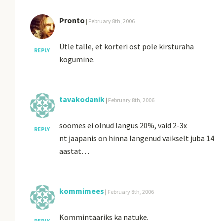
Pronto
|
February 8th, 2006
Ütle talle, et korteri ost pole kirsturaha
REPLY
kogumine.
tavakodanik
|
February 8th, 2006
soomes ei olnud langus 20%, vaid 2-3x
REPLY
nt jaapanis on hinna langenud vaikselt juba 14
aastat…
kommimees
|
February 8th, 2006
Kommintaariks ka natuke.
REPLY