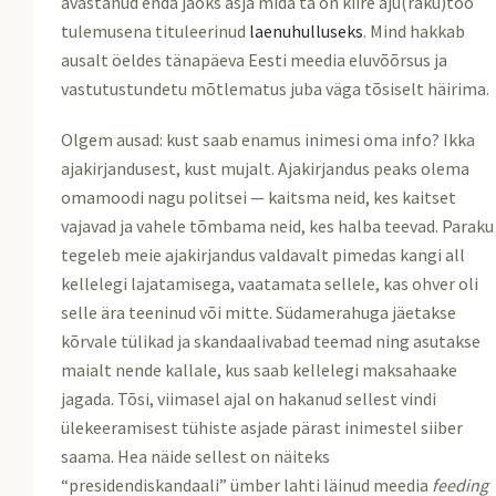
avastanud enda jaoks asja mida ta on kiire aju(raku)töö
tulemusena tituleerinud
laenuhulluseks
. Mind hakkab
ausalt öeldes tänapäeva Eesti meedia eluvõõrsus ja
vastutustundetu mõtlematus juba väga tõsiselt häirima.
Olgem ausad: kust saab enamus inimesi oma info? Ikka
ajakirjandusest, kust mujalt. Ajakirjandus peaks olema
omamoodi nagu politsei — kaitsma neid, kes kaitset
vajavad ja vahele tõmbama neid, kes halba teevad. Paraku
tegeleb meie ajakirjandus valdavalt pimedas kangi all
kellelegi lajatamisega, vaatamata sellele, kas ohver oli
selle ära teeninud või mitte. Südamerahuga jäetakse
kõrvale tülikad ja skandaalivabad teemad ning asutakse
maialt nende kallale, kus saab kellelegi maksahaake
jagada. Tõsi, viimasel ajal on hakanud sellest vindi
ülekeeramisest tühiste asjade pärast inimestel siiber
saama. Hea näide sellest on näiteks
“presidendiskandaali” ümber lahti läinud meedia
feeding