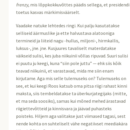
frenzy
, mis lõppkokkuvõttes päädis sellega, et presidendi
toetus kasvas märkimisväärselt.
Vaadake natuke lehtedes ringi. Kui palju kasutatakse
selliseid äärmuslike ja ette halvustava alatooniga
termineid ja liiteid nagu -hullus, miljoni-, hirmkallis,
luksus-, jne. jne. Kusjuures tavaliselt materdatakse
väikseid sulisi, kes juba niikuinii võllas ripuvad. Suuri sulisi
ei puutu ju keegi, kuna “siin pole juttu” — ehk siis kõik
teavad niikuinii, et varastavad, mida me siin enam
kirjutame. Aga mis selle tulemuseks on? Tulemuseks on
see, et kui keegi Roos katsub oma pitsa riigi rahast kinni
maksta, siis tembeldatakse ta überkurjategijaks (mitte,
et ma seda soosiks), samas kui mõned mehed ärastavad
riigiettevõtteid ja kinnisvara ja jäävad puhasteks
poisteks. Hiljem aga valitakse just viimased tagasi, sest
nende kohta on suhteliselt vähe negatiivset meediakära