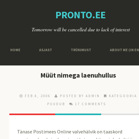
PRONTO.EE
Tomorrow will be cancelled due to lack of interest
HOME
ASJAST
TRÜKIMUST
ABOUT ME (IN E
Müüt nimega laenuhullus
FEB 8, 2006
POSTED BY ADMIN
KATEGOORIA
PUUDUB
17 COMMENTS
Tänase Postimees Online valvehälvik on taaskord