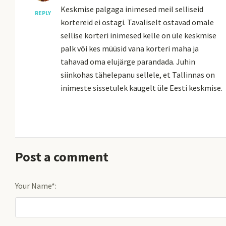
Keskmise palgaga inimesed meil selliseid
REPLY
kortereid ei ostagi. Tavaliselt ostavad omale
sellise korteri inimesed kelle on üle keskmise
palk või kes müüsid vana korteri maha ja
tahavad oma elujärge parandada. Juhin
siinkohas tähelepanu sellele, et Tallinnas on
inimeste sissetulek kaugelt üle Eesti keskmise.
Post a comment
Your Name*: