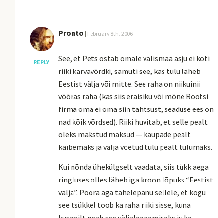
Pronto
|
February 8th, 2006
See, et Pets ostab omale välismaa asju ei koti
REPLY
riiki karvavõrdki, samuti see, kas tulu läheb
Eestist välja või mitte. See raha on niikuinii
võõras raha (kas siis eraisiku või mõne Rootsi
firma oma ei oma siin tähtsust, seaduse ees on
nad kõik võrdsed). Riiki huvitab, et selle pealt
oleks makstud maksud — kaupade pealt
käibemaks ja välja võetud tulu pealt tulumaks.
Kui nõnda ühekülgselt vaadata, siis tükk aega
ringluses olles läheb iga kroon lõpuks “Eestist
välja”. Pööra aga tähelepanu sellele, et kogu
see tsükkel toob ka raha riiki sisse, kuna
kusagilt peab see väljalaenamiseks ju ka