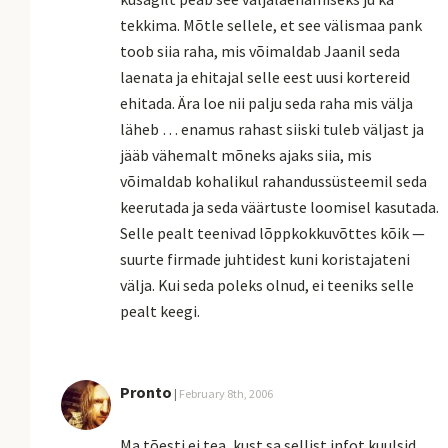
tekkima. Mõtle sellele, et see välismaa pank
toob siia raha, mis võimaldab Jaanil seda
laenata ja ehitajal selle eest uusi kortereid
ehitada. Ära loe nii palju seda raha mis välja
läheb … enamus rahast siiski tuleb väljast ja
jääb vähemalt mõneks ajaks siia, mis
võimaldab kohalikul rahandussüsteemil seda
keerutada ja seda väärtuste loomisel kasutada.
Selle pealt teenivad lõppkokkuvõttes kõik —
suurte firmade juhtidest kuni koristajateni
välja. Kui seda poleks olnud, ei teeniks selle
pealt keegi.
Pronto
|
February 8th, 2006
Ma tõesti ei tea, kust sa sellist infot kuulsid,