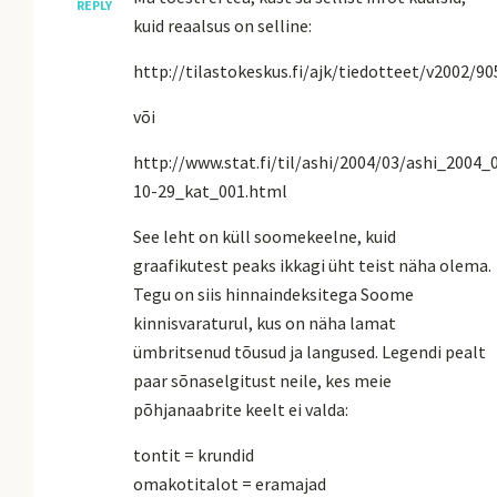
REPLY
kuid reaalsus on selline:
http://tilastokeskus.fi/ajk/tiedotteet/v2002/9
või
http://www.stat.fi/til/ashi/2004/03/ashi_2004_
10-29_kat_001.html
See leht on küll soomekeelne, kuid
graafikutest peaks ikkagi üht teist näha olema.
Tegu on siis hinnaindeksitega Soome
kinnisvaraturul, kus on näha lamat
ümbritsenud tõusud ja langused. Legendi pealt
paar sõnaselgitust neile, kes meie
põhjanaabrite keelt ei valda:
tontit = krundid
omakotitalot = eramajad