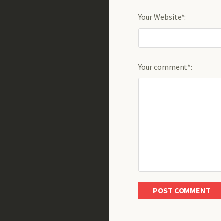
Your Website*:
Your comment*: