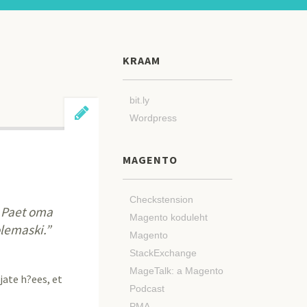
KRAAM
bit.ly
Wordpress
MAGENTO
Checkstension
s Paet oma
Magento koduleht
olemaski.”
Magento
StackExchange
MageTalk: a Magento
jate h?ees, et
Podcast
PMA