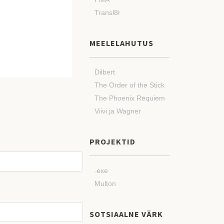
Transl8r
MEELELAHUTUS
Dilbert
The Order of the Stick
The Phoenix Requiem
Viivi ja Wagner
PROJEKTID
.exe
Multon
SOTSIAALNE VÄRK