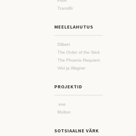
PMA
Transl8r
MEELELAHUTUS
Dilbert
The Order of the Stick
The Phoenix Requiem
Viivi ja Wagner
PROJEKTID
.exe
Multon
SOTSIAALNE VÄRK