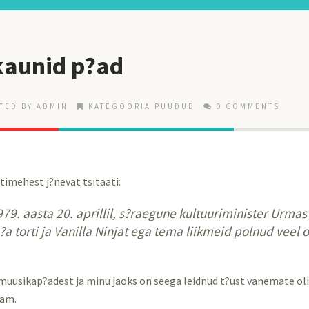
kaunid p?ad
TED BY ADMIN
KATEGOORIA PUUDUB
0 COMMENTS
timehest j?nevat tsitaati:
1979. aasta 20. aprillil, s?raegune kultuuriminister Urma
?a torti ja Vanilla Ninjat ega tema liikmeid polnud veel 
imuusikap?adest ja minu jaoks on seega leidnud t?ust vanemate oli
sam.