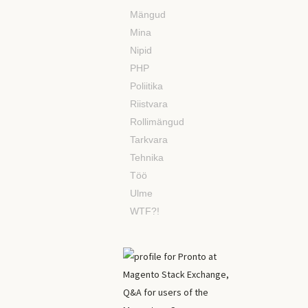
Mängud
Mina
Nipid
PHP
Poliitika
Riistvara
Rollimängud
Tarkvara
Tehnika
Töö
Ulme
WTF?!