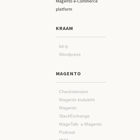
KRAAM
bit.ly
Wordpress
MAGENTO
Checkstension
Magento koduleht
Magento
StackExchange
MageTalk: a Magento
Podcast