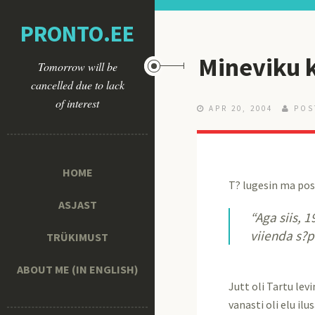
PRONTO.EE
Mineviku 
Tomorrow will be
cancelled due to lack
of interest
APR 20, 2004
POS
HOME
T? lugesin ma pos
ASJAST
“Aga siis, 
viienda s?p
TRÜKIMUST
ABOUT ME (IN ENGLISH)
Jutt oli Tartu lev
vanasti oli elu ilu