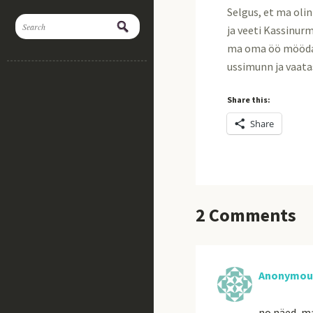
Selgus, et ma olin
ja veeti Kassinurm
ma oma öö mööda s
ussimunn ja vaatas
Share this:
Share
2
Comments
Anonymou
no näed, ma