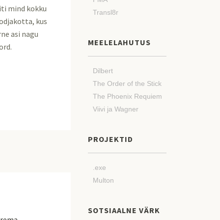
iti mind kokku
Transl8r
Lodjakotta, kus
rne asi nagu
MEELELAHUTUS
ord.
Dilbert
The Order of the Stick
The Phoenix Requiem
Viivi ja Wagner
PROJEKTID
.exe
Multon
SOTSIAALNE VÄRK
uurema