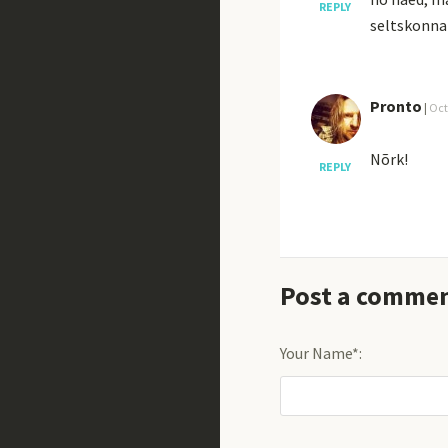
REPLY
seltskonna
Pronto
|
Oct
Nõrk!
REPLY
Post a comme
Your Name*: