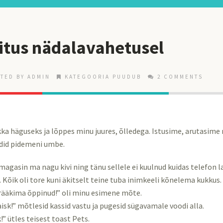
itus nädalavahetusel
TED BY ADMIN
KATEGOORIA PUUDUB
2 COMMENTS
kka häguseks ja lõppes minu juures, õlledega. Istusime, arutasim
did pidemeni umbe.
magasin ma nagu kivi ning tänu sellele ei kuulnud kuidas telefon 
. Kõik oli tore kuni äkitselt teine tuba inimkeeli kõnelema kukkus.
n rääkima õppinud!” oli minu esimene mõte.
sk!” mõtlesid kassid vastu ja pugesid sügavamale voodi alla.
!” ütles teisest toast Pets.