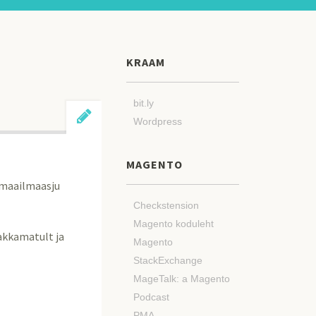
KRAAM
bit.ly
Wordpress
MAGENTO
e maailmaasju
Checkstension
Magento koduleht
lakkamatult ja
Magento
StackExchange
MageTalk: a Magento
Podcast
PMA