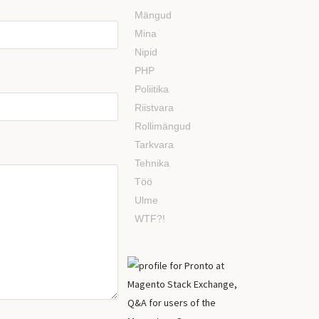
Mängud
Mina
Nipid
PHP
Poliitika
Riistvara
Rollimängud
Tarkvara
Tehnika
Töö
Ulme
WTF?!