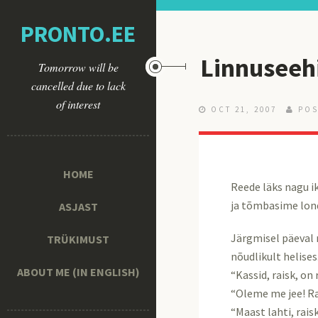
PRONTO.EE
Linnuseeh
Tomorrow will be
cancelled due to lack
of interest
OCT 21, 2007
POS
HOME
Reede läks nagu i
ja tõmbasime lon
ASJAST
Järgmisel päeval 
TRÜKIMUST
nõudlikult helises
ABOUT ME (IN ENGLISH)
“Kassid, raisk, o
“Oleme me jee! Rai
“Maast lahti, raisk