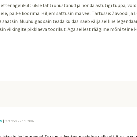
 ettenägelikult ukse lahti unustanud ja nõnda astutigi tuppa, vold
ele, palke koorima. Hiljem sattusin ma veel Tartusse: Zavoodi ja 
aatsin. Muuhulgas sain teada kuidas näeb välja selline legendaa
in viikingite pikklaeva toorikut. Aga sellest räägime mõni teine k
s
|
October 22nd, 2007
 istusin ka laupäeval Tartus, tiksutasin esialgu vaikselt õlut ja s