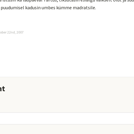
 puudumisel kadusin umbes kümme madratsile.
ober 22nd, 2007
nt