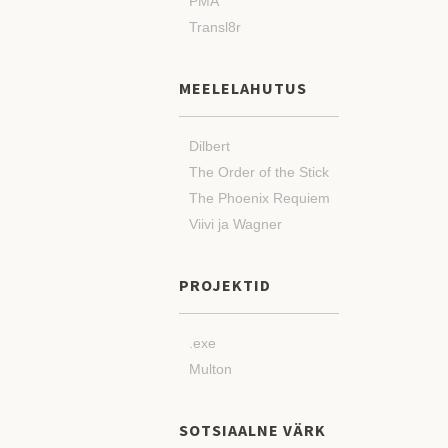
PMA
Transl8r
MEELELAHUTUS
Dilbert
The Order of the Stick
The Phoenix Requiem
Viivi ja Wagner
PROJEKTID
.exe
Multon
SOTSIAALNE VÄRK