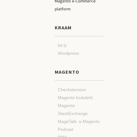
KRAAM
bit.ly
Wordpress
MAGENTO
Checkstension
Magento koduleht
Magento
StackExchange
MageTalk: a Magento
Podcast