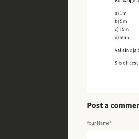
Kui kaugel 
a) 1m
b) 5m
c) 15m
d) 50m
Valisin c ja 
Siis oli te
Post a comme
Your Name*: