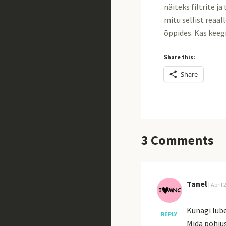
näiteks filtrite j
mitu sellist reaal
õppides. Kas keeg
Share this:
Share
3
Comments
Tanel
|
April 
Kunagi lube
REPLY
Mida põhjus