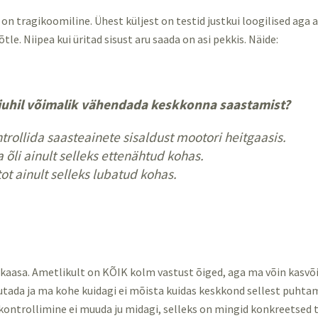
u on tragikoomiline. Ühest küljest on testid justkui loogilised aga 
tle. Niipea kui üritad sisust aru saada on asi pekkis. Näide:
juhil võimalik vähendada keskkonna saastamist?
ntrollida saasteainete sisaldust mootori heitgaasis.
 õli ainult selleks ettenähtud kohas.
tot ainult selleks lubatud kohas.
e kaasa. Ametlikult on KÕIK kolm vastust õiged, aga ma võin kasvõ
tada ja ma kohe kuidagi ei mõista kuidas keskkond sellest puht
kontrollimine ei muuda ju midagi, selleks on mingid konkreetsed 