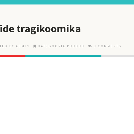
tide tragikoomika
TED BY ADMIN
KATEGOORIA PUUDUB
3 COMMENTS