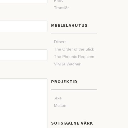
PMA
Transl8r
MEELELAHUTUS
Dilbert
The Order of the Stick
The Phoenix Requiem
Viivi ja Wagner
PROJEKTID
.exe
Multon
SOTSIAALNE VÄRK