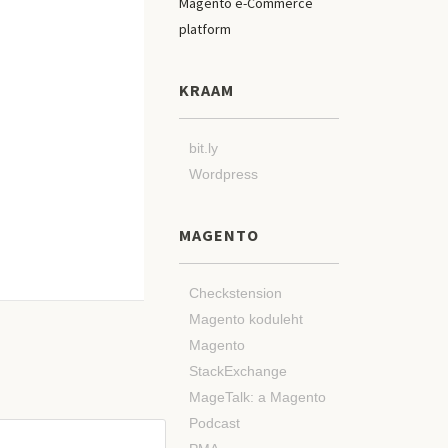
KRAAM
bit.ly
Wordpress
MAGENTO
Checkstension
Magento koduleht
Magento
StackExchange
MageTalk: a Magento
Podcast