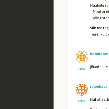
Muuhulgas o
– Mootor ei
– põhjusta
Siin ma tegi
Tegelikult
koduloom
jõuad selle
REPLY
raipekass
|
Mul oli sell
REPLY