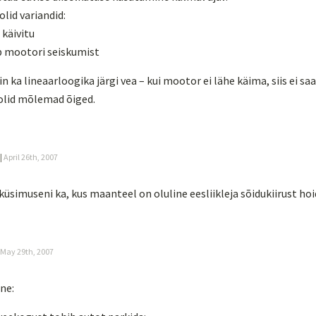
lid variandid:
 käivitu
b mootori seiskumist
n ka lineaarloogika järgi vea – kui mootor ei lähe käima, siis ei saa
 olid mõlemad õiged.
|
April 26th, 2007
 küsimuseni ka, kus maanteel on oluline eesliikleja sõidukiirust ho
May 29th, 2007
ine: