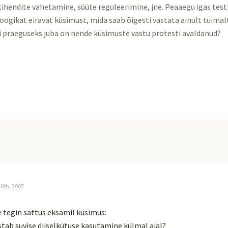
a tihendite vahetamine, süüte reguleerimine, jne. Peaaegu igas test
loogikat eiravat küsimust, mida saab õigesti vastata ainult tuima
i praeguseks juba on nende küsimuste vastu protesti avaldanud?
26th, 2007
 tegin sattus eksamil küsimus:
tab suvise diiselkütuse kasutamine külmal ajal?