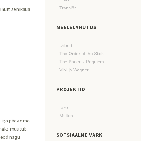
Transl8r
ainult senikaua
MEELELAHUTUS
Dilbert
The Order of the Stick
The Phoenix Requiem
Viivi ja Wagner
PROJEKTID
.exe
Multon
i iga päev oma
amaks muutub.
SOTSIAALNE VÄRK
teod nagu