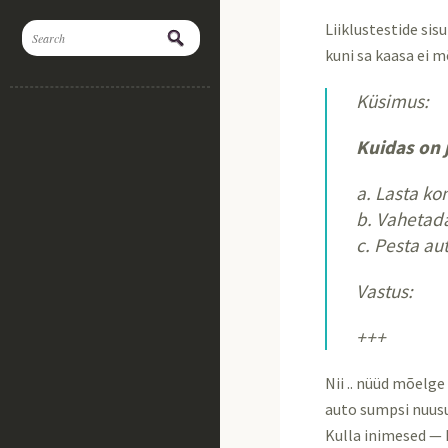
Liiklustestide sis
kuni sa kaasa ei mõ
Küsimus:
Kuidas on 
a. Lasta ko
b. Vahetada
c. Pesta au
Vastus:
+++
Nii .. nüüd mõelg
auto sumpsi nuusu
Kulla inimesed — 