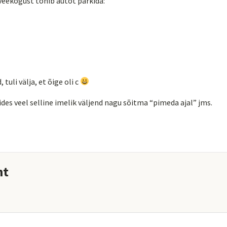
veekogust tohib autot parkida:
d, tuli välja, et õige oli c
stides veel selline imelik väljend nagu sõitma “pimeda ajal” jms.
nt