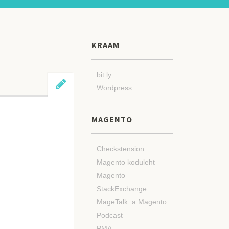
KRAAM
bit.ly
Wordpress
MAGENTO
Checkstension
Magento koduleht
Magento
StackExchange
MageTalk: a Magento
Podcast
PMA