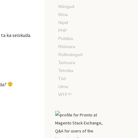
Mängud
Mina
Nipid
PHP
 ta ka seiskuda.
Poliitika
Riistvara
Rollimängud
Tarkvara
Tehnika
Töö
ida?
Ulme
WTF?!