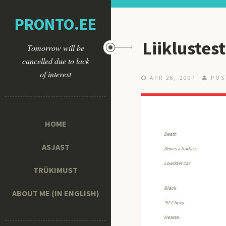
PRONTO.EE
Liiklustes
Tomorrow will be
cancelled due to lack
of interest
APR 26, 2007
POS
HOME
Death
ASJAST
Drives a badass
Lowrider car.
TRÜKIMUST
Black
ABOUT ME (IN ENGLISH)
’57 Chevy
Hearse.