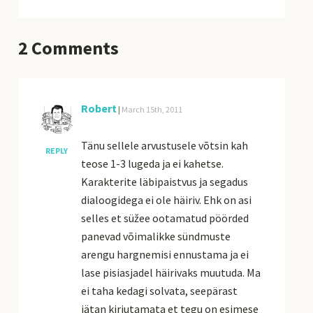
2
Comments
Robert
|
March 15th, 2011
Tänu sellele arvustusele võtsin kah
REPLY
teose 1-3 lugeda ja ei kahetse.
Karakterite läbipaistvus ja segadus
dialoogidega ei ole häiriv. Ehk on asi
selles et süžee ootamatud pöörded
panevad võimalikke sündmuste
arengu hargnemisi ennustama ja ei
lase pisiasjadel häirivaks muutuda. Ma
ei taha kedagi solvata, seepärast
jätan kirjutamata et tegu on esimese