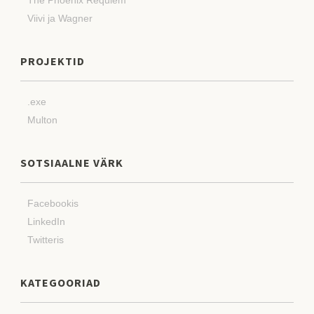
Viivi ja Wagner
PROJEKTID
.exe
Multon
SOTSIAALNE VÄRK
Facebookis
LinkedIn
Twitteris
KATEGOORIAD