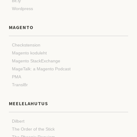
bit.ly
Wordpress
MAGENTO
Checkstension
Magento koduleht
Magento StackExchange
MageTalk: a Magento Podcast
PMA
Transl8r
MEELELAHUTUS
Dilbert
The Order of the Stick
The Phoenix Requiem