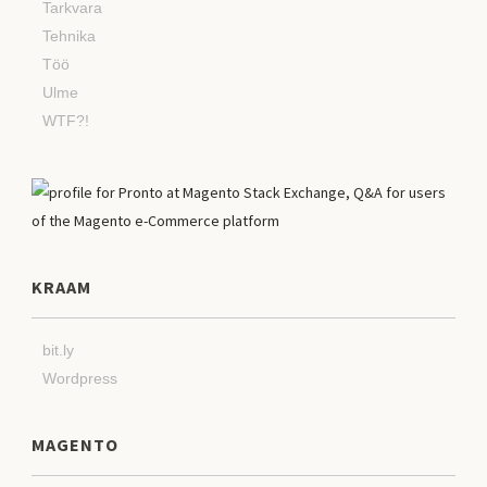
Tarkvara
Tehnika
Töö
Ulme
WTF?!
KRAAM
bit.ly
Wordpress
MAGENTO