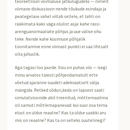
teoreetilisel võimaluse jätkulugudeks — nimelt
viimane diskussioon nende tõukude esindaja ja
peategelase vahel viitab sellele, et lahti on
rääkimata kaks väga olulist asja: kahe rassi
arenguanomaaliate põhjus ja uue välise ohu
teke. Nende kahe küsimuse põhjalik
toonitamine enne viimast punkti ei saa lihtsalt
olla juhuslik.
Aga tagasi loo juurde. Sisu on puhas viis — isegi
minu arvates täiesti põhjendamatult ette
võetud ajaränne suudeti adekvaatselt välja
mängida. Retked sõduri,keda on lapsest saati
simulatsioonide abil treenitud, mõttemaailma
oli samuti mõtlemapanevad: kui suur osa tema
elust on üldse reaalne? Kas ta üldse saabki aru
mis on reaalne? Kas ta on selleks suutelinegi?