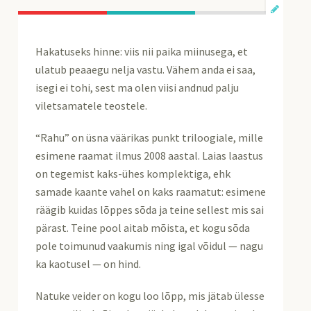
Hakatuseks hinne: viis nii paika miinusega, et
ulatub peaaegu nelja vastu. Vähem anda ei saa,
isegi ei tohi, sest ma olen viisi andnud palju
viletsamatele teostele.
“Rahu” on üsna väärikas punkt triloogiale, mille
esimene raamat ilmus 2008 aastal. Laias laastus
on tegemist kaks-ühes komplektiga, ehk
samade kaante vahel on kaks raamatut: esimene
räägib kuidas lõppes sõda ja teine sellest mis sai
pärast. Teine pool aitab mõista, et kogu sõda
pole toimunud vaakumis ning igal võidul — nagu
ka kaotusel — on hind.
Natuke veider on kogu loo lõpp, mis jätab ülesse