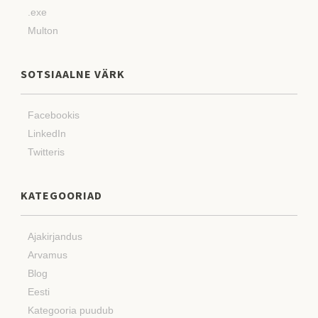
.exe
Multon
SOTSIAALNE VÄRK
Facebookis
LinkedIn
Twitteris
KATEGOORIAD
Ajakirjandus
Arvamus
Blog
Eesti
Kategooria puudub