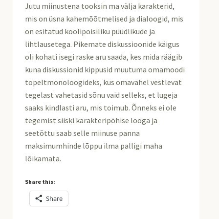
Jutu miinustena tooksin ma välja karakterid,
mis on üsna kahemõõtmelised ja dialoogid, mis
on esitatud koolipoisiliku püüdlikude ja
lihtlausetega. Pikemate diskussioonide käigus
oli kohati isegi raske aru saada, kes mida räägib
kuna diskussionid kippusid muutuma omamoodi
topeltmonoloogideks, kus omavahel vestlevat
tegelast vahetasid sõnu vaid selleks, et lugeja
saaks kindlasti aru, mis toimub. Õnneks ei ole
tegemist siiski karakteripõhise looga ja
seetõttu saab selle miinuse panna
maksimumhinde lõppu ilma palligi maha
lõikamata.
Share this:
Share