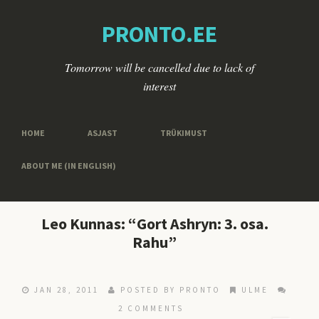
PRONTO.EE
Tomorrow will be cancelled due to lack of
interest
HOME
ASJAST
TRÜKIMUST
ABOUT ME (IN ENGLISH)
Leo Kunnas: “Gort Ashryn: 3. osa.
Rahu”
JAN 28, 2011
POSTED BY
PRONTO
ULME
2 COMMENTS