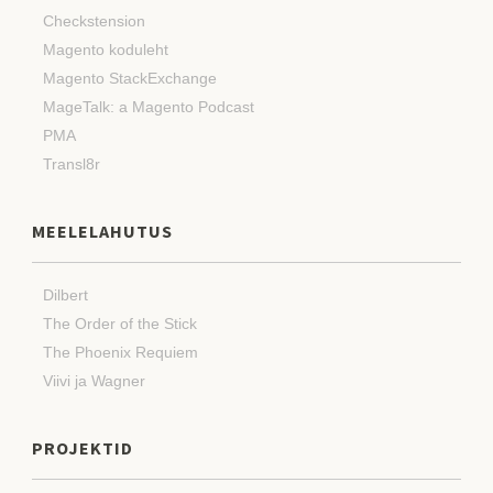
Checkstension
Magento koduleht
Magento StackExchange
MageTalk: a Magento Podcast
PMA
Transl8r
MEELELAHUTUS
Dilbert
The Order of the Stick
The Phoenix Requiem
Viivi ja Wagner
PROJEKTID