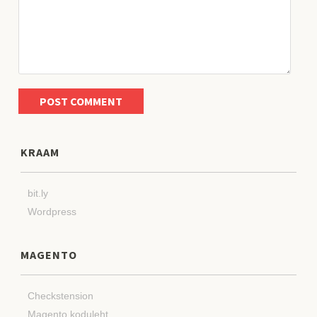
KRAAM
bit.ly
Wordpress
MAGENTO
Checkstension
Magento koduleht