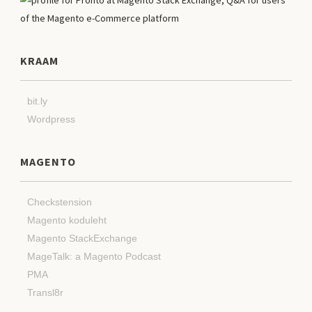
KRAAM
bit.ly
Wordpress
MAGENTO
Checkstension
Magento koduleht
Magento StackExchange
MageTalk: a Magento Podcast
PMA
Transl8r