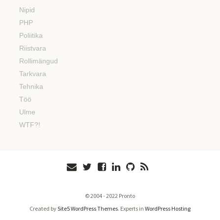
Nipid
PHP
Poliitika
Riistvara
Rollimängud
Tarkvara
Tehnika
Töö
Ulme
WTF?!
© 2004 - 2022 Pronto
Created by
Site5 WordPress Themes
. Experts in
WordPress Hosting