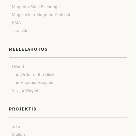
Magento StackExchange
MageTalk: a Magento Podcast
PMA
Transl8r
MEELELAHUTUS
Dilbert
The Order of the Stick
The Phoenix Requiem
Viivi ja Wagner
PROJEKTID
.exe
Multon