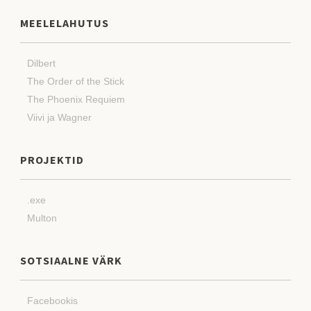
MEELELAHUTUS
Dilbert
The Order of the Stick
The Phoenix Requiem
Viivi ja Wagner
PROJEKTID
.exe
Multon
SOTSIAALNE VÄRK
Facebookis