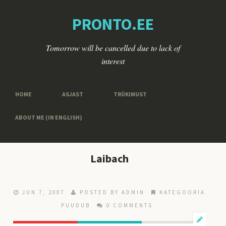
PRONTO.EE
Tomorrow will be cancelled due to lack of
interest
HOME
ASJAST
TRÜKIMUST
ABOUT ME (IN ENGLISH)
Laibach
JUN 7, 2007
POSTED BY ADMIN
KATEGOORIA
PUUDUB
0 COMMENTS