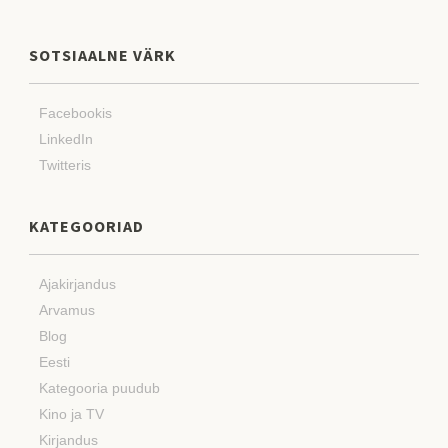
SOTSIAALNE VÄRK
Facebookis
LinkedIn
Twitteris
KATEGOORIAD
Ajakirjandus
Arvamus
Blog
Eesti
Kategooria puudub
Kino ja TV
Kirjandus