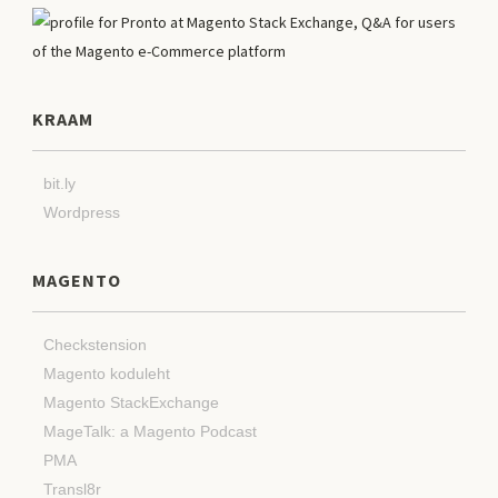
KRAAM
bit.ly
Wordpress
MAGENTO
Checkstension
Magento koduleht
Magento StackExchange
MageTalk: a Magento Podcast
PMA
Transl8r