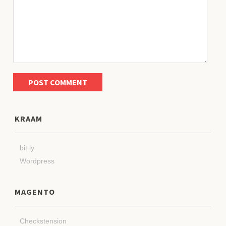
KRAAM
bit.ly
Wordpress
MAGENTO
Checkstension