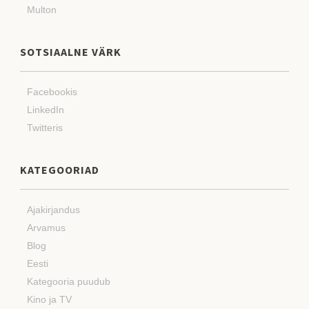
Multon
SOTSIAALNE VÄRK
Facebookis
LinkedIn
Twitteris
KATEGOORIAD
Ajakirjandus
Arvamus
Blog
Eesti
Kategooria puudub
Kino ja TV