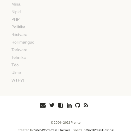
Mina
Nipid
PHP
Poliitika
Riistvara
Rollimängud
Tarkvara
Tehnika
Töö
Ulme
WTF?!
© 2004 - 2022 Pronto
Created by
Site5 WordPress Themes
. Experts in
WordPress Hosting