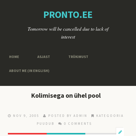
PRONTO.EE
Tomorrow will be cancelled due to lack of
interest
HOME
ASJAST
TRÜKIMUST
ABOUT ME (IN ENGLISH)
Kolimisega on ühel pool
NOV 9, 2005
POSTED BY ADMIN
KATEGOORIA
PUUDUB
0 COMMENTS