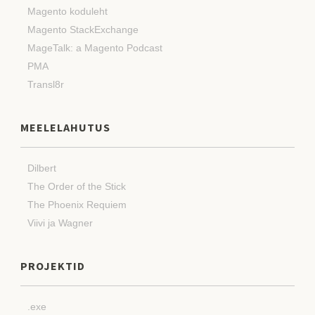
Magento koduleht
Magento StackExchange
MageTalk: a Magento Podcast
PMA
Transl8r
MEELELAHUTUS
Dilbert
The Order of the Stick
The Phoenix Requiem
Viivi ja Wagner
PROJEKTID
.exe