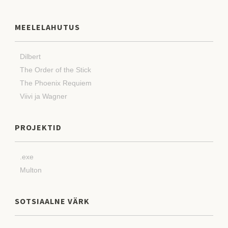
MEELELAHUTUS
Dilbert
The Order of the Stick
The Phoenix Requiem
Viivi ja Wagner
PROJEKTID
.exe
Multon
SOTSIAALNE VÄRK