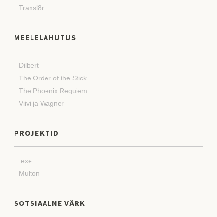
Transl8r
MEELELAHUTUS
Dilbert
The Order of the Stick
The Phoenix Requiem
Viivi ja Wagner
PROJEKTID
.exe
Multon
SOTSIAALNE VÄRK