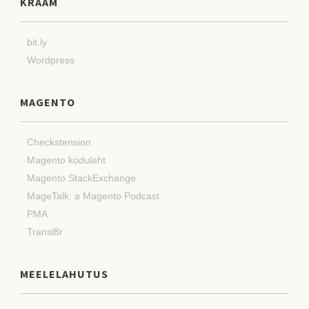
KRAAM
bit.ly
Wordpress
MAGENTO
Checkstension
Magento koduleht
Magento StackExchange
MageTalk: a Magento Podcast
PMA
Transl8r
MEELELAHUTUS