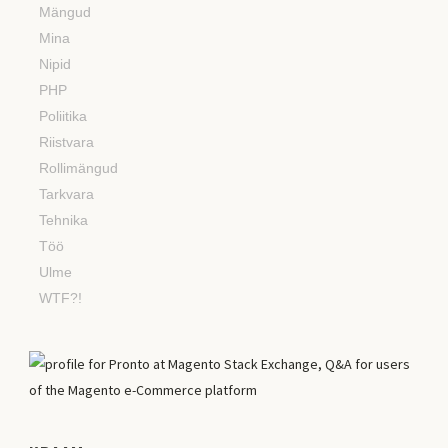
Mängud
Mina
Nipid
PHP
Poliitika
Riistvara
Rollimängud
Tarkvara
Tehnika
Töö
Ulme
WTF?!