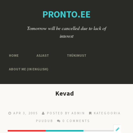
PRONTO.EE
Tomorrow will be cancelled due to lack of
interest
HOME
ASJAST
TRÜKIMUST
ABOUT ME (IN ENGLISH)
Kevad
APR 3, 2005
POSTED BY ADMIN
KATEGOORIA
PUUDUB
0 COMMENTS