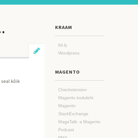
…
KRAAM
bit.ly
Wordpress
MAGENTO
 seal kõik
Checkstension
Magento koduleht
Magento
StackExchange
MageTalk: a Magento
Podcast
PMA