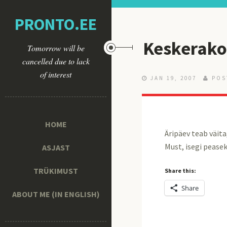
PRONTO.EE
Keskerako
Tomorrow will be
cancelled due to lack
of interest
JAN 19, 2007
POS
HOME
Äripäev teab väit
Must, isegi peasek
ASJAST
TRÜKIMUST
Share this:
Share
ABOUT ME (IN ENGLISH)