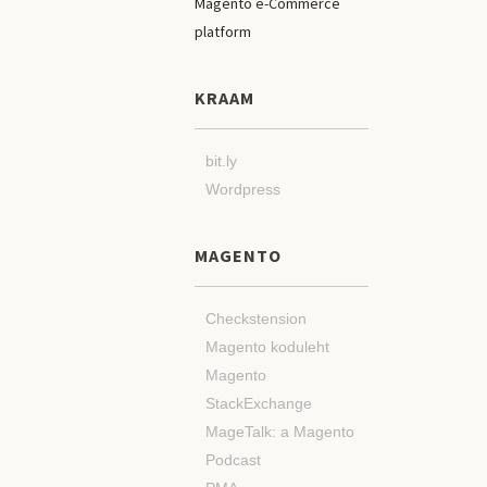
KRAAM
bit.ly
Wordpress
MAGENTO
Checkstension
Magento koduleht
Magento
StackExchange
MageTalk: a Magento
Podcast