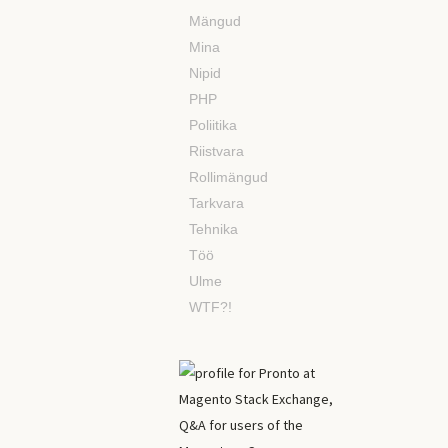
Mängud
Mina
Nipid
PHP
Poliitika
Riistvara
Rollimängud
Tarkvara
Tehnika
Töö
Ulme
WTF?!