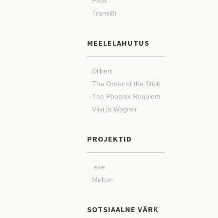
PMA
Transl8r
MEELELAHUTUS
Dilbert
The Order of the Stick
The Phoenix Requiem
Viivi ja Wagner
PROJEKTID
.exe
Multon
SOTSIAALNE VÄRK