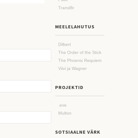
Transl8r
MEELELAHUTUS
Dilbert
The Order of the Stick
The Phoenix Requiem
Viivi ja Wagner
PROJEKTID
.exe
Multon
SOTSIAALNE VÄRK