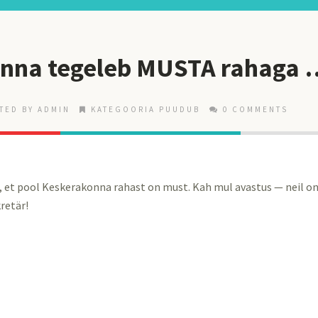
nna tegeleb MUSTA rahaga 
TED BY ADMIN
KATEGOORIA PUUDUB
0 COMMENTS
a, et pool Keskerakonna rahast on must. Kah mul avastus — neil on
retär!