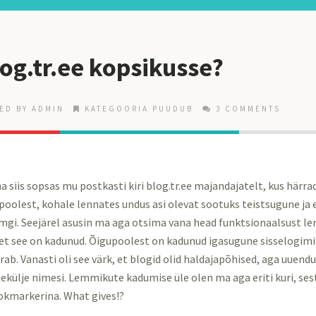
log.tr.ee kopsikusse?
ED BY ADMIN
KATEGOORIA PUUDUB
3 COMMENTS
na siis sopsas mu postkasti kiri blog.tr.ee majandajatelt, kus härra
epoolest, kohale lennates undus asi olevat sootuks teistsugune j
mgi. Seejärel asusin ma aga otsima vana head funktsionaalsust le
, et see on kadunud. Õigupoolest on kadunud igasugune sisselogim
rab. Vanasti oli see värk, et blogid olid haldajapõhised, aga uuendu
hekülje nimesi. Lemmikute kadumise üle olen ma aga eriti kuri, se
okmarkerina. What gives!?