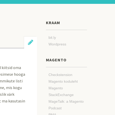
KRAAM
bit.ly
Wordpress
MAGENTO
d kiitsid oma
a esimese hooga
Checkstension
mmikute listi
Magento koduleht
ine, mis kogu
Magento
slik värk
StackExchange
st ma kasutasin
MageTalk: a Magento
Podcast
PMA