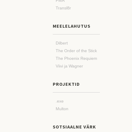
PMA
Transl8r
MEELELAHUTUS
Dilbert
The Order of the Stick
The Phoenix Requiem
Viivi ja Wagner
PROJEKTID
.exe
Multon
SOTSIAALNE VÄRK