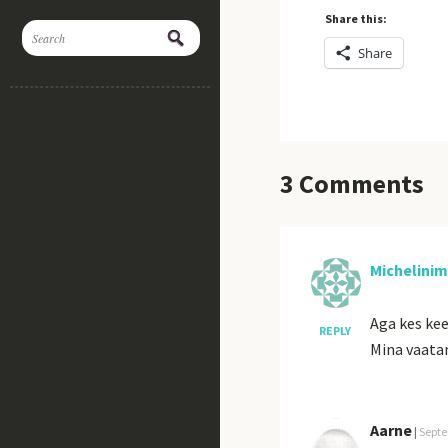
Share this:
Share
3
Comments
Michelini
Aga kes kee
REPLY
Mina vaatan
Aarne
|
Septe