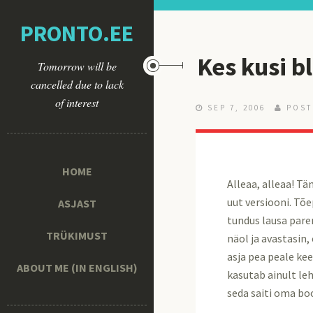
PRONTO.EE
Kes kusi b
Tomorrow will be
cancelled due to lack
of interest
SEP 7, 2006
POST
HOME
Alleaa, alleaa! Tä
uut versiooni. Tõ
ASJAST
tundus lausa pare
TRÜKIMUST
näol ja avastasin
asja pea peale kee
ABOUT ME (IN ENGLISH)
kasutab ainult le
seda saiti oma bo