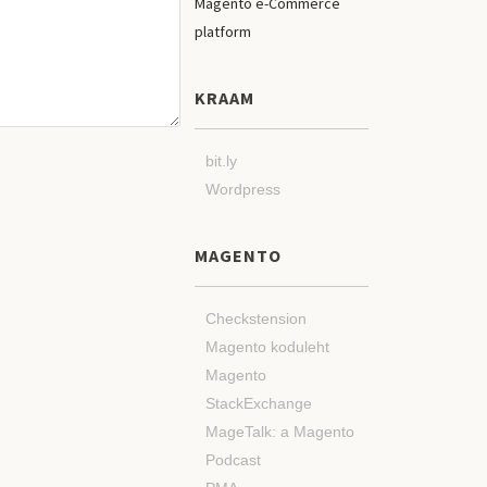
KRAAM
bit.ly
Wordpress
MAGENTO
Checkstension
Magento koduleht
Magento
StackExchange
MageTalk: a Magento
Podcast