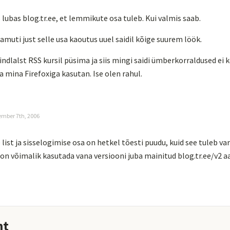
lubas blog.tr.ee, et lemmikute osa tuleb. Kui valmis saab.
samuti just selle usa kaoutus uuel saidil kõige suurem löök.
indlalst RSS kursil püsima ja siis mingi saidi ümberkorraldused ei k
a mina Firefoxiga kasutan. Ise olen rahul.
ember 7th, 2006
ist ja sisselogimise osa on hetkel tõesti puudu, kuid see tuleb var
 on võimalik kasutada vana versiooni juba mainitud blog.tr.ee/v2 aa
nt