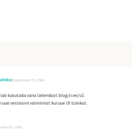
mehike
|
September 7th, 2006
lab kasutada vana lahendust blog.tr.ee/v2.
 uue versiooni valmimist kui uue UI tulekut.
mber 7th, 2006