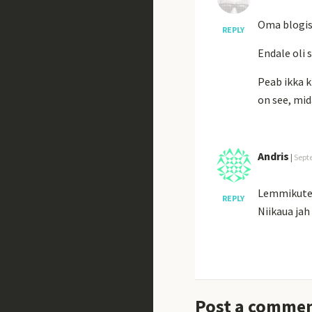
Oma blogis 
REPLY
Endale oli 
Peab ikka k
on see, mid
Andris
|
Sept
Lemmikute l
REPLY
Niikaua jah
Post a comme