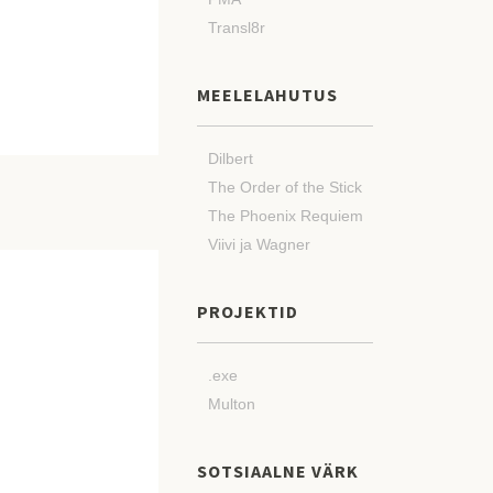
Transl8r
MEELELAHUTUS
Dilbert
The Order of the Stick
The Phoenix Requiem
Viivi ja Wagner
PROJEKTID
.exe
Multon
SOTSIAALNE VÄRK