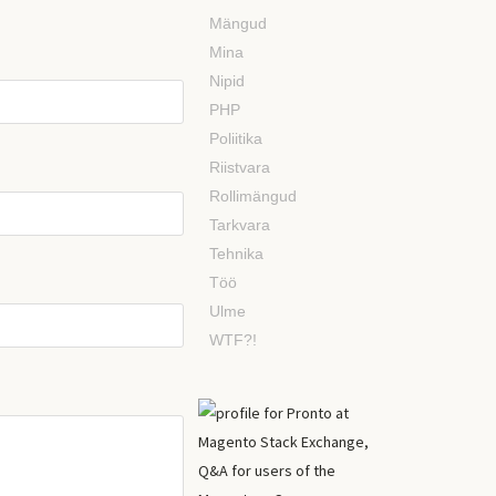
Mängud
Mina
Nipid
PHP
Poliitika
Riistvara
Rollimängud
Tarkvara
Tehnika
Töö
Ulme
WTF?!