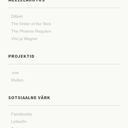
Dilbert
The Order of the Stick
The Phoenix Requiem
Viivi ja Wagner
PROJEKTID
.exe
Multon
SOTSIAALNE VÄRK
Facebookis
LinkedIn