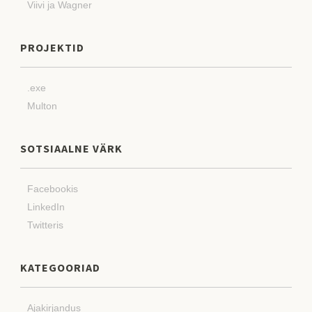
Viivi ja Wagner
PROJEKTID
.exe
Multon
SOTSIAALNE VÄRK
Facebookis
LinkedIn
Twitteris
KATEGOORIAD
Ajakirjandus