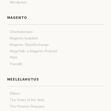
Wordpress
MAGENTO
Checkstension
Magento koduleht
Magento StackExchange
MageTalk: a Magento Podcast
PMA
Transl8r
MEELELAHUTUS
Dilbert
The Order of the Stick
The Phoenix Requiem