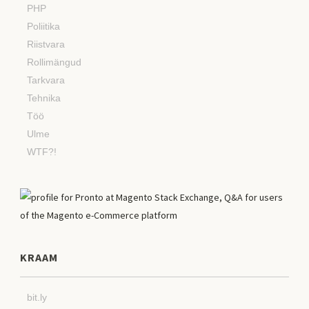
PHP
Poliitika
Riistvara
Rollimängud
Tarkvara
Tehnika
Töö
Ulme
WTF?!
KRAAM
bit.ly