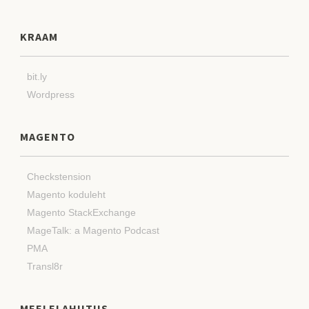
KRAAM
bit.ly
Wordpress
MAGENTO
Checkstension
Magento koduleht
Magento StackExchange
MageTalk: a Magento Podcast
PMA
Transl8r
MEELELAHUTUS