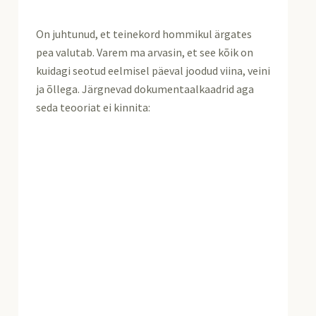
On juhtunud, et teinekord hommikul ärgates
pea valutab. Varem ma arvasin, et see kõik on
kuidagi seotud eelmisel päeval joodud viina, veini
ja õllega. Järgnevad dokumentaalkaadrid aga
seda teooriat ei kinnita: