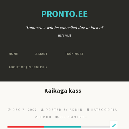
PRONTO.EE
Tomorrow will be cancelled due to lack of
interest
HOME
ASJAST
TRÜKIMUST
ABOUT ME (IN ENGLISH)
Kaikaga kass
DEC 7, 2007
POSTED BY ADMIN
KATEGOORIA
PUUDUB
0 COMMENTS