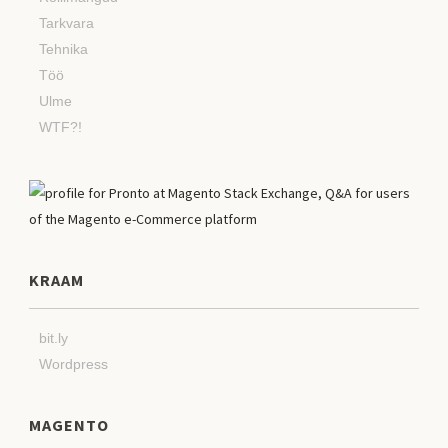
Tarkvara
Tehnika
Töö
Ulme
WTF?!
KRAAM
bit.ly
Wordpress
MAGENTO