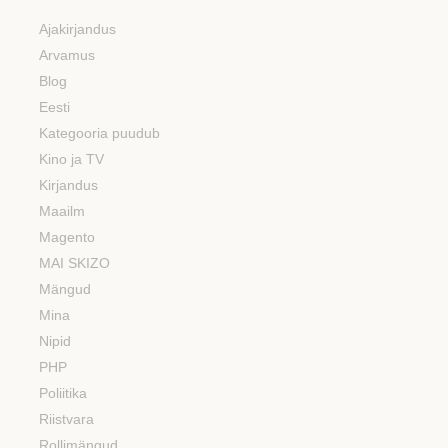
Ajakirjandus
Arvamus
Blog
Eesti
Kategooria puudub
Kino ja TV
Kirjandus
Maailm
Magento
MAI SKIZO
Mängud
Mina
Nipid
PHP
Poliitika
Riistvara
Rollimängud