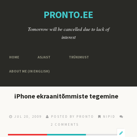
PRONTO.EE
Tomorrow will be cancelled due to lack of
interest
HOME
ASJAST
TRÜKIMUST
ABOUT ME (IN ENGLISH)
iPhone ekraanitõmmiste tegemine
JUL 20, 2009
POSTED BY
PRONTO
NIPID
2 COMMENTS