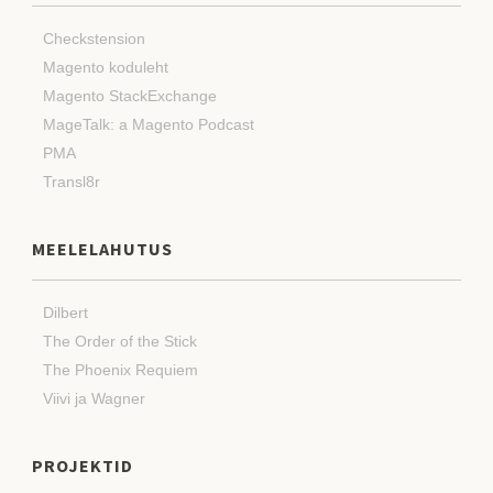
Checkstension
Magento koduleht
Magento StackExchange
MageTalk: a Magento Podcast
PMA
Transl8r
MEELELAHUTUS
Dilbert
The Order of the Stick
The Phoenix Requiem
Viivi ja Wagner
PROJEKTID