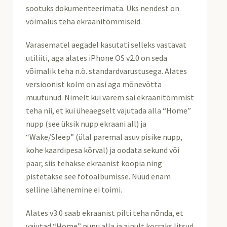
sootuks dokumenteerimata. Üks nendest on
võimalus teha ekraanitõmmiseid.
Varasematel aegadel kasutati selleks vastavat
utiliiti, aga alates iPhone OS v2.0 on seda
võimalik teha n.ö. standardvarustusega. Alates
versioonist kolm on asi aga mõnevõtta
muutunud. Nimelt kui varem sai ekraanitõmmist
teha nii, et kui üheaegselt vajutada alla “Home”
nupp (see üksik nupp ekraani all) ja
“Wake/Sleep” (ülal paremal asuv pisike nupp,
kohe kaardipesa kõrval) ja oodata sekund või
paar, siis tehakse ekraanist koopia ning
pistetakse see fotoalbumisse. Nüüd enam
selline lähenemine ei toimi.
Alates v3.0 saab ekraanist pilti teha nõnda, et
vajutad “Home” nupu alla ja ainult korraks litsud