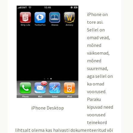
iPhone on
tore asi.
Sellel on
omad vead,
mõned
väiksemad,
mõned
suuremad,
aga sellel on
ka omad
voorused.
Paraku
kipuvad need
iPhone Desktop
voorused
teinekord
lihtsalt olema kas halvasti dokumenteeritud või