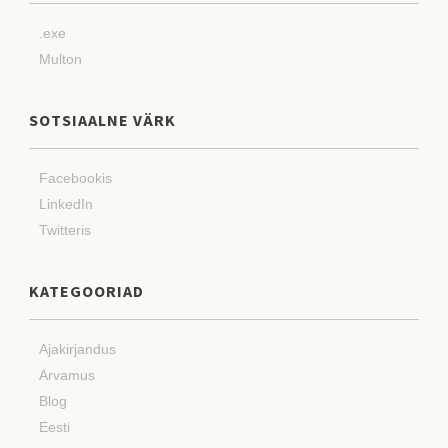
.exe
Multon
SOTSIAALNE VÄRK
Facebookis
LinkedIn
Twitteris
KATEGOORIAD
Ajakirjandus
Arvamus
Blog
Eesti