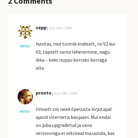
2
Comments
sepp
|
July 20th, 2009
huvitav, mul toimib endiselt, nii V2 kui
REPLY
V3, täpselt sama lähenemine, nagu
ikka – kaks nuppu korraks korraga
alla.
pronto
|
July 20th, 2009
Ilmselt siis need õpetuste kirjutajad
REPLY
ajasid internetis käojaani. Mul endal
on juba upgradetud ja vana
versiooniga ei viitsinud ma uurida, kas