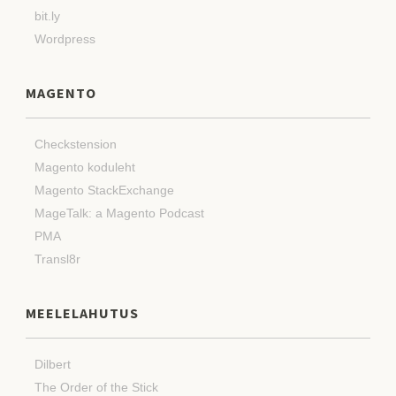
bit.ly
Wordpress
MAGENTO
Checkstension
Magento koduleht
Magento StackExchange
MageTalk: a Magento Podcast
PMA
Transl8r
MEELELAHUTUS
Dilbert
The Order of the Stick