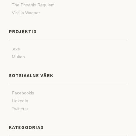
The Phoenix Requiem
Viivi ja Wagner
PROJEKTID
.exe
Multon
SOTSIAALNE VÄRK
Facebookis
LinkedIn
Twitteris
KATEGOORIAD