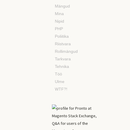
Mängud
Mina
Nipid
PHP
Poliitika
Riistvara
Rollimängud
Tarkvara
Tehnika
Töö
Ulme
WTF?!