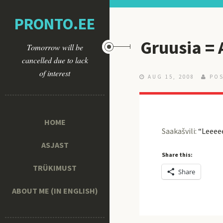
PRONTO.EE
Gruusia = 
Tomorrow will be
cancelled due to lack
of interest
AUG 15, 2008
POS
HOME
Saakašvili:
“Leeee
ASJAST
Share this:
TRÜKIMUST
Share
ABOUT ME (IN ENGLISH)