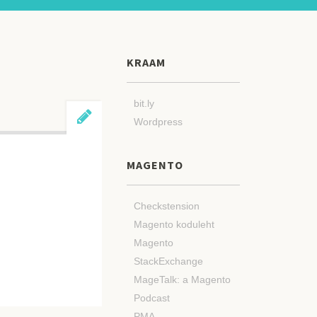
KRAAM
bit.ly
Wordpress
MAGENTO
Checkstension
Magento koduleht
Magento
StackExchange
MageTalk: a Magento
Podcast
PMA