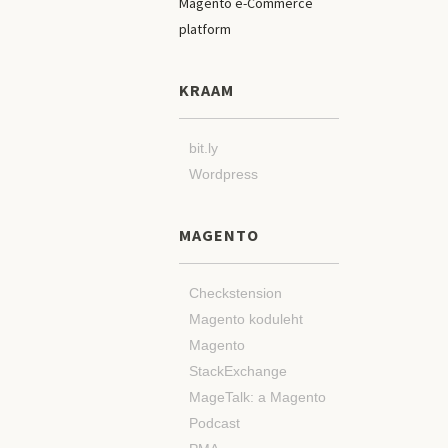
KRAAM
bit.ly
Wordpress
MAGENTO
Checkstension
Magento koduleht
Magento
StackExchange
MageTalk: a Magento
Podcast