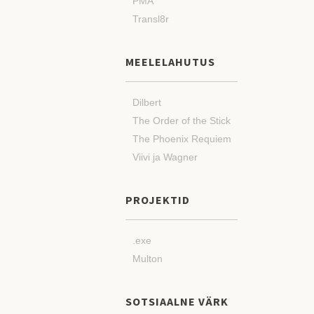
PMA
Transl8r
MEELELAHUTUS
Dilbert
The Order of the Stick
The Phoenix Requiem
Viivi ja Wagner
PROJEKTID
.exe
Multon
SOTSIAALNE VÄRK