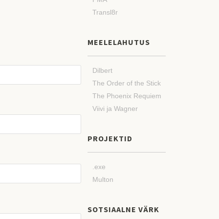
Transl8r
MEELELAHUTUS
Dilbert
The Order of the Stick
The Phoenix Requiem
Viivi ja Wagner
PROJEKTID
.exe
Multon
SOTSIAALNE VÄRK