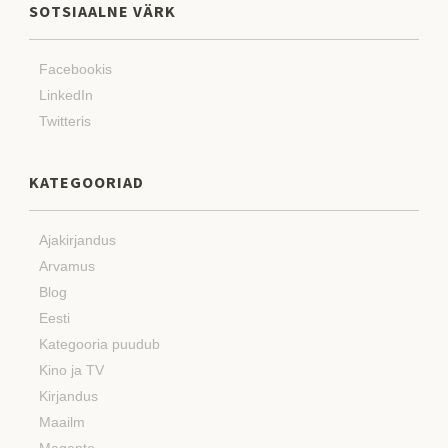
SOTSIAALNE VÄRK
Facebookis
LinkedIn
Twitteris
KATEGOORIAD
Ajakirjandus
Arvamus
Blog
Eesti
Kategooria puudub
Kino ja TV
Kirjandus
Maailm
Magento