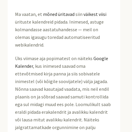
Ma vaatan, et
mõned
üritavad
siin
väikest viisi
ürituste kalendreid pidada. Inimesed, astuge
kolmandasse aastatuhandesse — meil on
olemas igasugu toredad automatiseeritud
webikalendrid.
Üks viimase aja popimatest on näiteks
Google
Kalender
, kus inimesed saavad oma
ettevõtmised kirja panna ja siis sobivatele
inimestel (või kõigile soovijatele) välja jagada.
Nõnna saavad kasutajad vaadata, mis neil endil
plaanis on ja sõbrad saavad samuti kontrollida
ega sul midagi muud ees pole. Loomulikult saab
eraldi pidada erakalendrit ja avalikku kalendrit
või lausa mitut avalikku kalendrit. Näiteks
jalgrattamatkade orgunnimine on palju