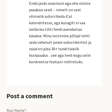
Enda jaoks avastasin aga ühe olulise
puuduse sealt – nimelt on seal
võimalik subscribeda iCal
kalendritesse, aga kusagilt ei saa
öelda kui tihti feedi uuendamas
käiakse. Minu testimise põhjal tehti
seda vahetult peale subscribemist ja
nüüd on juba 36+ tundi täielik
huvipuudus .. see aga teeb kogu selle
konkreetse featuuri mõttetuks.
Post a comment
Your Name*: