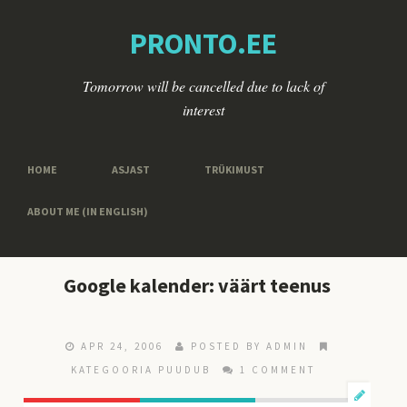
PRONTO.EE
Tomorrow will be cancelled due to lack of
interest
HOME
ASJAST
TRÜKIMUST
ABOUT ME (IN ENGLISH)
Google kalender: väärt teenus
APR 24, 2006
POSTED BY ADMIN
KATEGOORIA PUUDUB
1 COMMENT