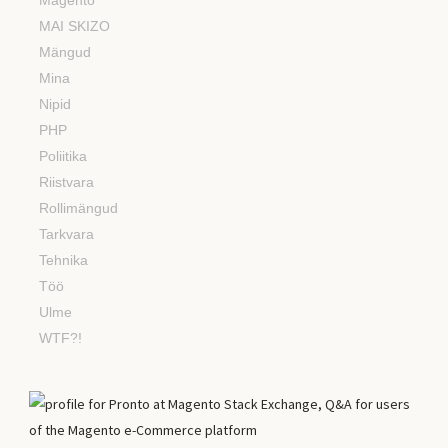
MAI SKIZO
Mängud
Mina
Nipid
PHP
Poliitika
Riistvara
Rollimängud
Tarkvara
Tehnika
Töö
Ulme
WTF?!