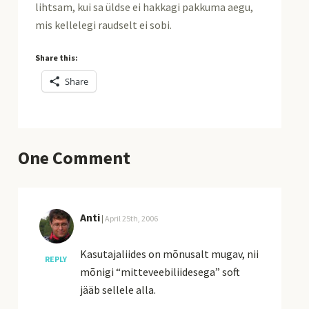
lihtsam, kui sa üldse ei hakkagi pakkuma aegu,
mis kellelegi raudselt ei sobi.
Share this:
Share
One
Comment
Anti
|
April 25th, 2006
Kasutajaliides on mõnusalt mugav, nii
REPLY
mõnigi “mitteveebiliidesega” soft
jääb sellele alla.