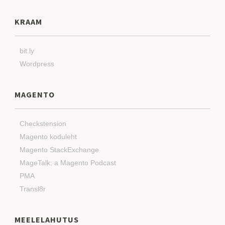
KRAAM
bit.ly
Wordpress
MAGENTO
Checkstension
Magento koduleht
Magento StackExchange
MageTalk: a Magento Podcast
PMA
Transl8r
MEELELAHUTUS