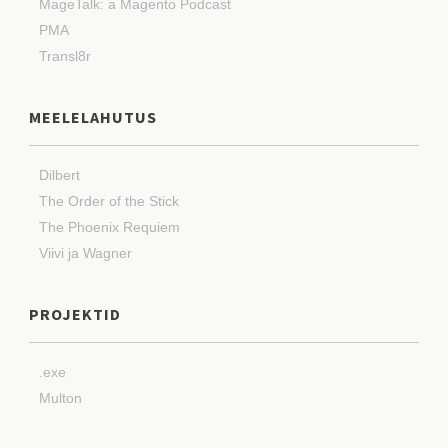
MageTalk: a Magento Podcast
PMA
Transl8r
MEELELAHUTUS
Dilbert
The Order of the Stick
The Phoenix Requiem
Viivi ja Wagner
PROJEKTID
.exe
Multon