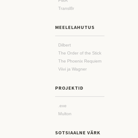
PMA
Transl8r
MEELELAHUTUS
Dilbert
The Order of the Stick
The Phoenix Requiem
Viivi ja Wagner
PROJEKTID
.exe
Multon
SOTSIAALNE VÄRK