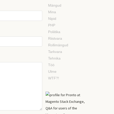
Mängud
Mina
Nipid
PHP
Poliitika
Riistvara
Rollimängud
Tarkvara
Tehnika
Töö
Ulme
WTF?!