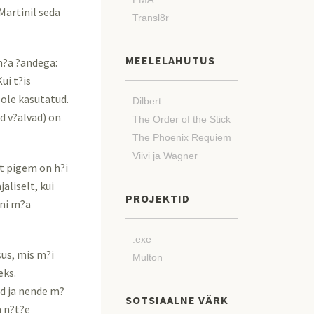
Martinil seda
Transl8r
MEELELAHUTUS
n?a ?andega:
ui t?is
ole kasutatud.
Dilbert
d v?alvad) on
The Order of the Stick
The Phoenix Requiem
Viivi ja Wagner
at pigem on h?i
aliselt, kui
PROJEKTID
ini m?a
.exe
us, mis m?i
Multon
eks.
ed ja nende m?
SOTSIAALNE VÄRK
n n?t?e