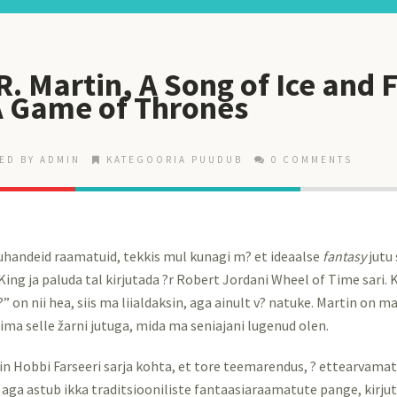
R. Martin, A Song of Ice and F
A Game of Thrones
ED BY ADMIN
KATEGOORIA PUUDUB
0 COMMENTS
tuhandeid raamatuid, tekkis mul kunagi m? et ideaalse
fantasy
jutu
 King ja paluda tal kirjutada ?r Robert Jordani Wheel of Time sari. 
 on nii hea, siis ma liialdaksin, aga ainult v? natuke. Martin on 
ima selle žarni jutuga, mida ma seniajani lugenud olen.
in Hobbi Farseeri sarja kohta, et tore teemarendus, ? ettearvamatu
d aga astub ikka traditsiooniliste fantaasiaraamatute pange, kirju