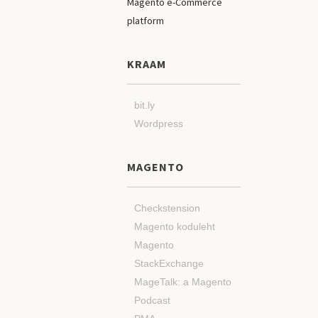
KRAAM
bit.ly
Wordpress
MAGENTO
Checkstension
Magento koduleht
Magento
StackExchange
MageTalk: a Magento
Podcast