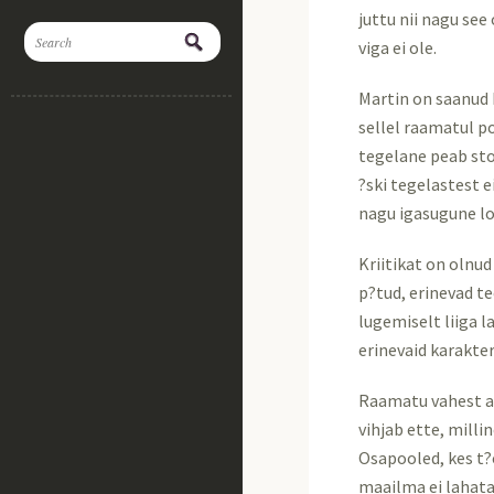
juttu nii nagu see
viga ei ole.
Martin on saanud
sellel raamatul po
tegelane peab sto
?ski tegelastest 
nagu igasugune lo
Kriitikat on olnu
p?tud, erinevad te
lugemiselt liiga l
erinevaid karakter
Raamatu vahest a
vihjab ette, millin
Osapooled, kes t?
maailma ei lahata 