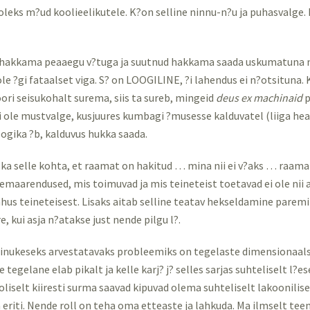
 oleks m?ud koolieelikutele. K?on selline ninnu-n?u ja puhasvalge. 
 hakkama peaaegu v?tuga ja suutnud hakkama saada uskumatuna 
le ?gi fataalset viga. S? on LOOGILINE, ?i lahendus ei n?otsituna. K
ori seisukohalt surema, siis ta sureb, mingeid
deus ex machinaid
p
ei ole mustvalge, kusjuures kumbagi ?musesse kalduvatel (liiga hea
ogika ?b, kalduvus hukka saada.
d ka selle kohta, et raamat on hakitud … mina nii ei v?aks … raam
emaarendused, mis toimuvad ja mis teineteist toetavad ei ole nii aj
ahus teineteisest. Lisaks aitab selline teatav hekseldamine parem
e, kui asja n?atakse just nende pilgu l?.
inukeseks arvestatavaks probleemiks on tegelaste dimensionaals
e tegelane elab pikalt ja kelle karj? j? selles sarjas suhteliselt l?es
oliselt kiiresti surma saavad kipuvad olema suhteliselt lakoonilis
eriti. Nende roll on teha oma etteaste ja lahkuda. Ma ilmselt tee