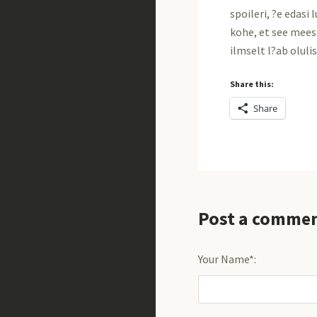
spoileri, ?e edasi
kohe, et see mees
ilmselt l?ab olulis
Share this:
Share
Post a comme
Your Name*: