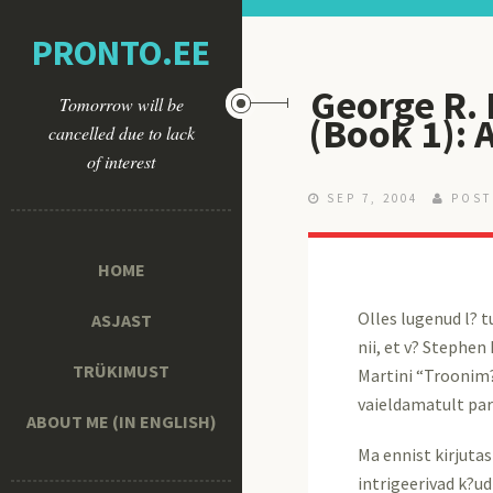
PRONTO.EE
George R. 
Tomorrow will be
(Book 1): 
cancelled due to lack
of interest
SEP 7, 2004
POST
HOME
Olles lugenud l? 
ASJAST
nii, et v? Stephen
TRÜKIMUST
Martini “Troonim?”
vaieldamatult par
ABOUT ME (IN ENGLISH)
Ma ennist kirjutas
intrigeerivad k?u