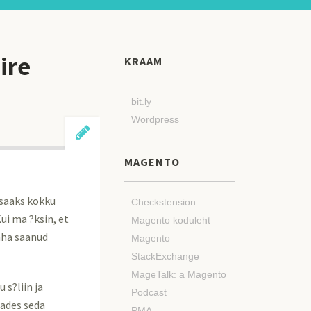
ire
KRAAM
bit.ly
Wordpress
MAGENTO
 saaks kokku
Checkstension
Kui ma ?ksin, et
Magento koduleht
maha saanud
Magento
StackExchange
MageTalk: a Magento
 s?liin ja
Podcast
tades seda
PMA