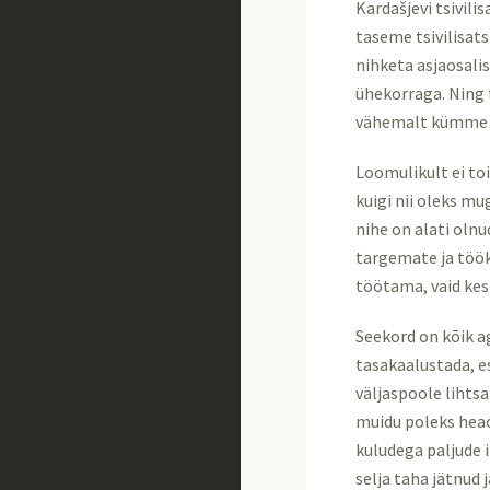
Kardašjevi tsivil
taseme tsivilisats
nihketa asjaosali
ühekorraga. Ning
vähemalt kümme 
Loomulikult ei to
kuigi nii oleks mu
nihe on alati olnu
targemate ja töök
töötama, vaid kes
Seekord on kõik ag
tasakaalustada, e
väljaspoole lihts
muidu poleks heaol
kuludega paljude 
selja taha jätnud