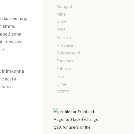
Mängud
Mina
leskutsed ning
Nipid
nam ammu
PHP
a sellisena
Poliitika
ab olevikust
Riistvara
ee
Rollimängud
Tarkvara
Tehnika
al inimkonna
Töö
ne aasta
Ulme
l enam
WTF?!