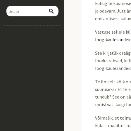
kuhugile kosmoses
ja odavam. Jutt ä
ehitamiseks kuluv
Vastuse sellele k
loogikaülesandeid
See kirjatükk rää
loodusrahvad, kel
loogikaülesandeid
Te ilmselt kõik o
suuruseks? Et te e
tundub? See on ää
mõistvat, kuigi lo
Võimalik, et toim
küla = maailm” ma