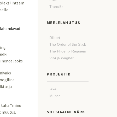
 oleks lihtsam
Transl8r
selle
MEELELAHUTUS
 lahendavad
Dilbert
The Order of the Stick
ning
The Phoenix Requiem
idki
Viivi ja Wagner
e nende jaoks.
nivaks
PROJEKTID
loogiline
ki asju
.exe
Multon
a taha “minu
SOTSIAALNE VÄRK
t muutus.