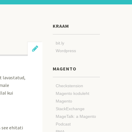
KRAAM
bit.ly
Wordpress
MAGENTO
t lavastatud,
omale
Checkstension
lal kui
Magento koduleht
Magento
StackExchange
MageTalk: a Magento
Podcast
 see ehitati
PMA