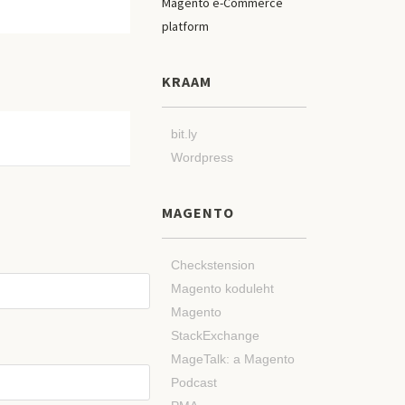
KRAAM
bit.ly
Wordpress
MAGENTO
Checkstension
Magento koduleht
Magento
StackExchange
MageTalk: a Magento
Podcast