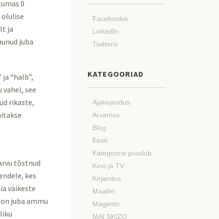
utumas 0
 olulise
Facebookis
t ja
LinkedIn
munud juba
Twitteris
KATEGOORIAD
ja “halb”,
u vahel, see
ud rikaste,
Ajakirjandus
nitakse
Arvamus
Blog
Eesti
Kategooria puudub
arvu tõstnud
Kino ja TV
endele, kes
Kirjandus
ia väikeste
Maailm
ol on juba ammu
Magento
liku
MAI SKIZO