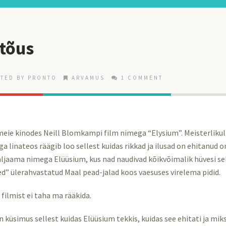
 tõus
TED BY
PRONTO
ARVAMUS
1 COMMENT
a meie kinodes Neill Blomkampi film nimega “Elysium”. Meisterlikul
ga linateos räägib loo sellest kuidas rikkad ja ilusad on ehitanud 
aljaama nimega Elüüsium, kus nad naudivad kõikvõimalik hüvesi sel
ed” ülerahvastatud Maal pead-jalad koos vaesuses virelema pidid.
 filmist ei taha ma rääkida.
 küsimus sellest kuidas Elüüsium tekkis, kuidas see ehitati ja miks