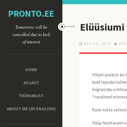
PRONTO.EE
Elüüsiumi
Tomorrow will be
cancelled due to lack
of interest
DEC 15, 2013
POS
HOME
Hiljuti jooksis k
kuid lapsiku süžee
ASJAST
hiiglasliku orbita
TRÜKIMUST
“tavalised inimes
ABOUT ME (IN ENGLISH)
Kuid mitte sellest
Palju huvitavam on