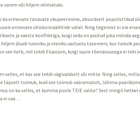
e varem või hiljem võimatuks.
b ka erinevate tänavate okupeerimine, absurdselt populistlikud ü
stuseis erinevate ühiskonnakihtide vahel. Ning tegemist ei ole e
rikaste ja vaeste konfliktiga, kuigi seda on püütud juba mõnda aeg
 hiljem jõuab tuleviku ja oleviku vastuolu tasemeni, kus tulevik pe
on see hetk, mil tekib Elüüsium, kuigi suure tõenäosusega ei teki s
selles, et kas see tekib vägivaldselt või mitte. Ning selles, mill
e täpselt toimub, kuid see toimub vääramatult, lähima paariküm
imus on ka selles, et kumma poole TEIE valite? Sest mingil hetke
a ei saa …