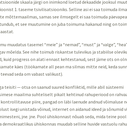
isatsioonide skaala järgi on inimkond loetud dekaadide jooksul mu
ioonist 1. taseme tsivilisatsiooniks. Selline asi ei saa toimuda ilma
ste mõttemaailmas, samas see ilmsegelt ei saa toimuda päevapeal
 tundub, et see muutumine on juba toimuma hakanud ning on toi
aastat.
imu muudatus tasemel “meie” ja “nemad”, “must” ja “valge”, “hea” 
gav mõelda. See nihe toimub riskantse tulevikus ja stabiilse olevik
d, kuid progress on alati ennast kehtestanud, sest jäme ots on oln
amate käes (töökamate all pean ma silmas mitte neid, keda sun
 teevad seda om vabast valikust).
a teisiti — otsa on saanud suured konfliktid, mille abil süsteemi
simese maailma suhteliselt pikalt kehtinud rahuperiood on rahva
a kontrollitavuse piire, pangad on läbi laenude andnud võimaluse n
ust isegi unistada võinud, internet on aidanud ideed ja sõnumid vi
inimesteni, jne. jne. Pool ühiskonnast nõuab seda, mida teine po
 ja demokraatlikus ühiskonnas muudab selline huvide vastuolu rahu