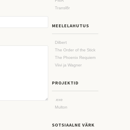
PMA
Transl8r
MEELELAHUTUS
Dilbert
The Order of the Stick
The Phoenix Requiem
Viivi ja Wagner
PROJEKTID
.exe
Multon
SOTSIAALNE VÄRK