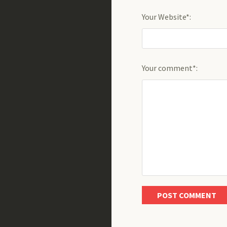
Your Website*:
Your comment*: