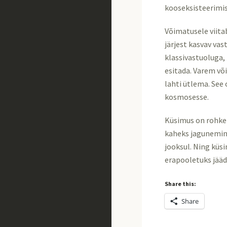
kooseksisteerimis
Võimatusele viita
järjest kasvav va
klassivastuoluga, 
esitada. Varem või
lahti ütlema. See 
kosmosesse.
Küsimus on rohkem 
kaheks jagunemin
jooksul. Ning küs
erapooletuks jääd
Share this:
Share