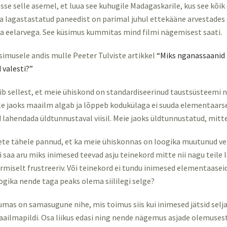
se selle asemel, et luua see kuhugile Madagaskarile, kus see kõik
ra lagastastatud paneedist on parimal juhul ettekääne arvestades 
a eelarvega. See küsimus kummitas mind filmi nägemisest saati.
üsimusele andis mulle Peeter Tulviste artikkel
“Miks nganassaanid
 valesti?”
gib sellest, et meie ühiskond on standardiseerinud taustsüsteemi 
le jaoks maailm algab ja lõppeb kodukülaga ei suuda elementaarse
 lahendada üldtunnustaval viisil. Meie jaoks üldtunnustatud, mitt
lete tähele pannud, et ka meie ühiskonnas on loogika muutunud ve
i saa aru miks inimesed teevad asju teinekord mitte nii nagu teile 
rmiselt frustreeriv. Või teinekord ei tundu inimesed elementaaseid
ogika nende taga peaks olema siililegi selge?
umas on samasugune nihe, mis toimus siis kui inimesed jätsid selj
ailmapildi. Osa liikus edasi ning nende nägemus asjade olemuses