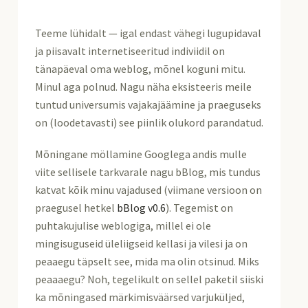
Teeme lühidalt — igal endast vähegi lugupidaval
ja piisavalt internetiseeritud indiviidil on
tänapäeval oma weblog, mõnel koguni mitu.
Minul aga polnud. Nagu näha eksisteeris meile
tuntud universumis vajakajäämine ja praeguseks
on (loodetavasti) see piinlik olukord parandatud.
Mõningane möllamine Googlega andis mulle
viite sellisele tarkvarale nagu bBlog, mis tundus
katvat kõik minu vajadused (viimane versioon on
praegusel hetkel
bBlog v0.6
). Tegemist on
puhtakujulise weblogiga, millel ei ole
mingisuguseid üleliigseid kellasi ja vilesi ja on
peaaegu täpselt see, mida ma olin otsinud. Miks
peaaaegu? Noh, tegelikult on sellel paketil siiski
ka mõningased märkimisväärsed varjuküljed,