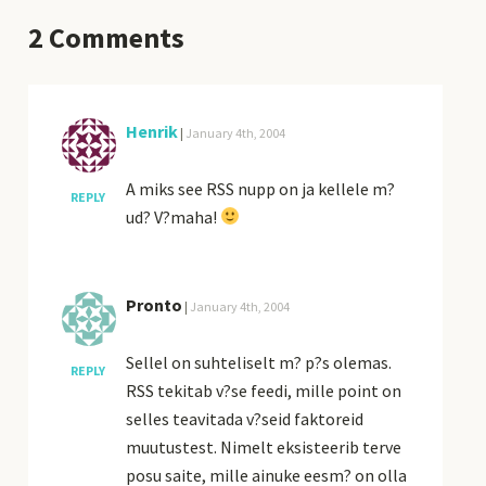
2
Comments
Henrik
|
January 4th, 2004
A miks see RSS nupp on ja kellele m?
REPLY
ud? V?maha!
Pronto
|
January 4th, 2004
Sellel on suhteliselt m? p?s olemas.
REPLY
RSS tekitab v?se feedi, mille point on
selles teavitada v?seid faktoreid
muutustest. Nimelt eksisteerib terve
posu saite, mille ainuke eesm? on olla