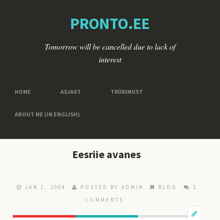
PRONTO.EE
Tomorrow will be cancelled due to lack of
interest
HOME
ASJAST
TRÜKIMUST
ABOUT ME (IN ENGLISH)
Eesriie avanes
JAN 1, 2004
POSTED BY ADMIN
BLOG
2
COMMENTS