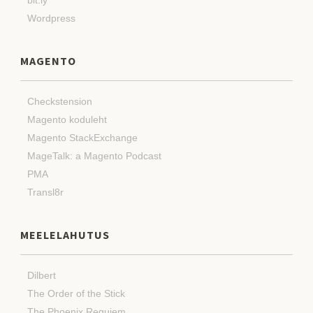
Wordpress
MAGENTO
Checkstension
Magento koduleht
Magento StackExchange
MageTalk: a Magento Podcast
PMA
Transl8r
MEELELAHUTUS
Dilbert
The Order of the Stick
The Phoenix Requiem