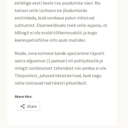
eelkõige eesti keele toe puudumise näol. Ma
katsun selle tarkvara ise jõudumööda
eestindada, kuid senikaua palun mõistvat
suhtumist. Ebameeldivaks teeb selle asjaolu, et
bBlogil ei ole eraldi tõlkemoodulit ja kogu
keelespetsiifiline info asub mallides.
Muide, oma esimese kande ajastamine täpselt
aasta algusesse (1.jaanuar) oli puhtjuhuslik ja
mingit sümboolset tähendust siin peidus ei ole.
Tõepoolest, juhused eksisteerivad, kuid nagu
näha töötavad nad täiesti juhuslikult.
Share this:
Share