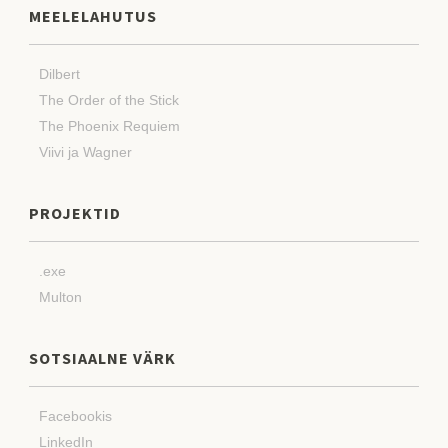
MEELELAHUTUS
Dilbert
The Order of the Stick
The Phoenix Requiem
Viivi ja Wagner
PROJEKTID
.exe
Multon
SOTSIAALNE VÄRK
Facebookis
LinkedIn