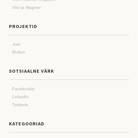
Viivi ja Wagner
PROJEKTID
.exe
Multon
SOTSIAALNE VÄRK
Facebookis
LinkedIn
Twitteris
KATEGOORIAD