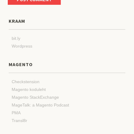
KRAAM
bit.ly
Wordpress
MAGENTO
Checkstension
Magento koduleht
Magento StackExchange
MageTalk: a Magento Podcast
PMA
Transl8r