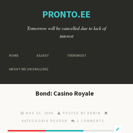
PRONTO.EE
Tomorrow will be cancelled due to lack of
interest
HOME
ASJAST
TRÜKIMUST
ABOUT ME (IN ENGLISH)
Bond: Casino Royale
NOV 23, 2006
POSTED BY ADMIN
KATEGOORIA PUUDUB
2 COMMENTS