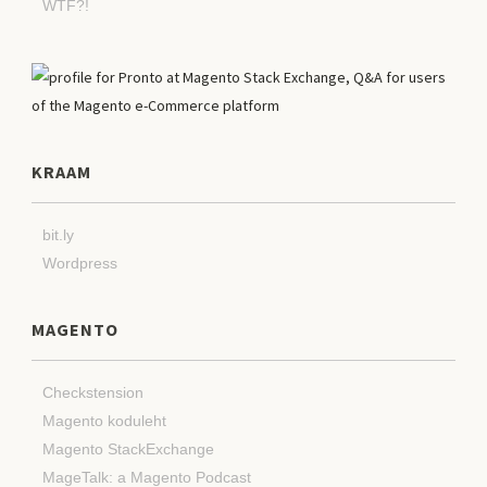
WTF?!
KRAAM
bit.ly
Wordpress
MAGENTO
Checkstension
Magento koduleht
Magento StackExchange
MageTalk: a Magento Podcast