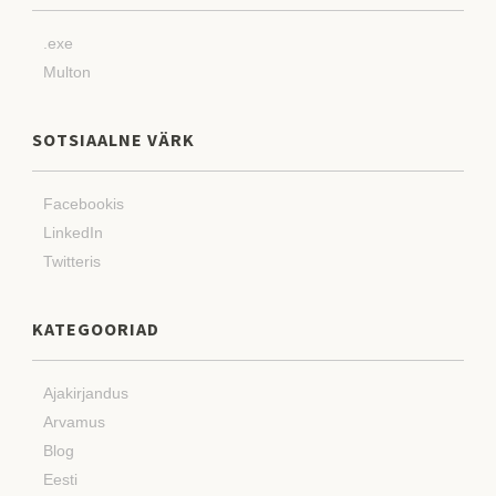
.exe
Multon
SOTSIAALNE VÄRK
Facebookis
LinkedIn
Twitteris
KATEGOORIAD
Ajakirjandus
Arvamus
Blog
Eesti