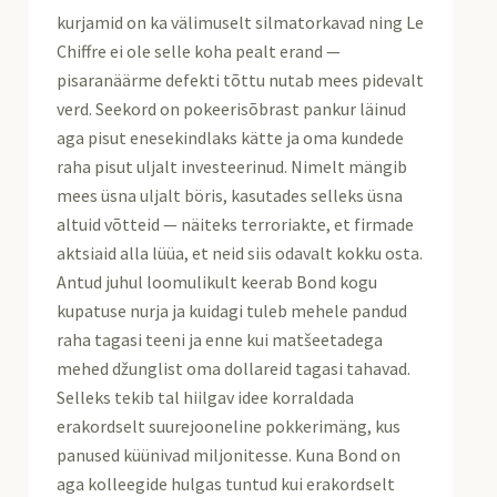
kurjamid on ka välimuselt silmatorkavad ning Le
Chiffre ei ole selle koha pealt erand —
pisaranäärme defekti tõttu nutab mees pidevalt
verd. Seekord on pokeerisõbrast pankur läinud
aga pisut enesekindlaks kätte ja oma kundede
raha pisut uljalt investeerinud. Nimelt mängib
mees üsna uljalt böris, kasutades selleks üsna
altuid võtteid — näiteks terroriakte, et firmade
aktsiaid alla lüüa, et neid siis odavalt kokku osta.
Antud juhul loomulikult keerab Bond kogu
kupatuse nurja ja kuidagi tuleb mehele pandud
raha tagasi teeni ja enne kui matšeetadega
mehed džunglist oma dollareid tagasi tahavad.
Selleks tekib tal hiilgav idee korraldada
erakordselt suurejooneline pokkerimäng, kus
panused küünivad miljonitesse. Kuna Bond on
aga kolleegide hulgas tuntud kui erakordselt