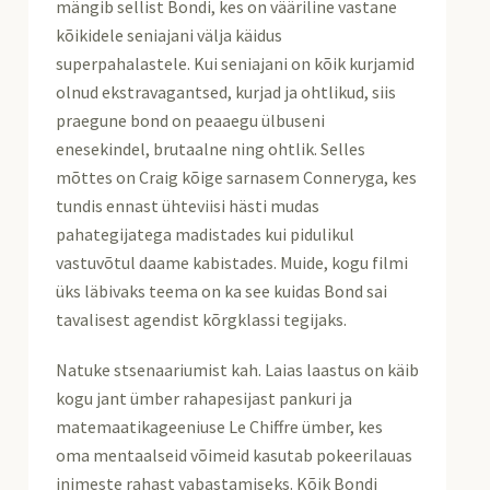
mängib sellist Bondi, kes on vääriline vastane
kõikidele seniajani välja käidus
superpahalastele. Kui seniajani on kõik kurjamid
olnud ekstravagantsed, kurjad ja ohtlikud, siis
praegune bond on peaaegu ülbuseni
enesekindel, brutaalne ning ohtlik. Selles
mõttes on Craig kõige sarnasem Conneryga, kes
tundis ennast ühteviisi hästi mudas
pahategijatega madistades kui pidulikul
vastuvõtul daame kabistades. Muide, kogu filmi
üks läbivaks teema on ka see kuidas Bond sai
tavalisest agendist kõrgklassi tegijaks.
Natuke stsenaariumist kah. Laias laastus on käib
kogu jant ümber rahapesijast pankuri ja
matemaatikageeniuse Le Chiffre ümber, kes
oma mentaalseid võimeid kasutab pokeerilauas
inimeste rahast vabastamiseks. Kõik Bondi