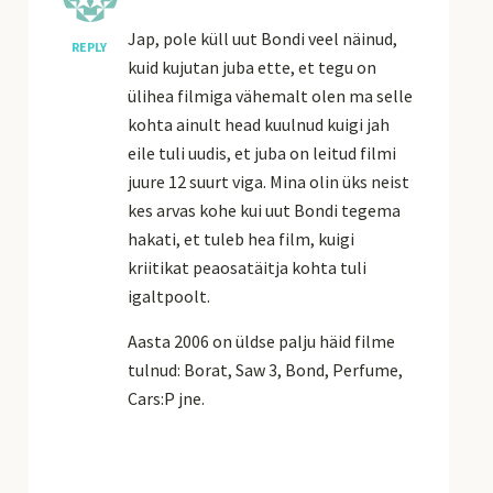
Jap, pole küll uut Bondi veel näinud,
REPLY
kuid kujutan juba ette, et tegu on
ülihea filmiga vähemalt olen ma selle
kohta ainult head kuulnud kuigi jah
eile tuli uudis, et juba on leitud filmi
juure 12 suurt viga. Mina olin üks neist
kes arvas kohe kui uut Bondi tegema
hakati, et tuleb hea film, kuigi
kriitikat peaosatäitja kohta tuli
igaltpoolt.
Aasta 2006 on üldse palju häid filme
tulnud: Borat, Saw 3, Bond, Perfume,
Cars:P jne.