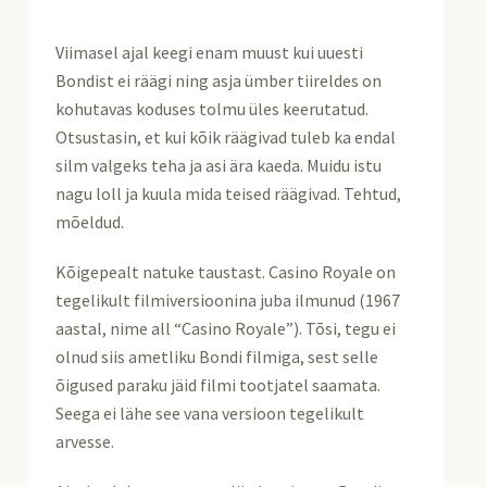
Viimasel ajal keegi enam muust kui uuesti
Bondist ei räägi ning asja ümber tiireldes on
kohutavas koduses tolmu üles keerutatud.
Otsustasin, et kui kõik räägivad tuleb ka endal
silm valgeks teha ja asi ära kaeda. Muidu istu
nagu loll ja kuula mida teised räägivad. Tehtud,
mõeldud.
Kõigepealt natuke taustast. Casino Royale on
tegelikult filmiversioonina juba ilmunud (1967
aastal, nime all “Casino Royale”). Tõsi, tegu ei
olnud siis ametliku Bondi filmiga, sest selle
õigused paraku jäid filmi tootjatel saamata.
Seega ei lähe see vana versioon tegelikult
arvesse.