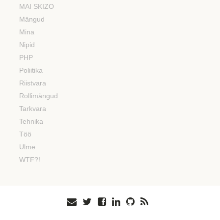
MAI SKIZO
Mängud
Mina
Nipid
PHP
Poliitika
Riistvara
Rollimängud
Tarkvara
Tehnika
Töö
Ulme
WTF?!