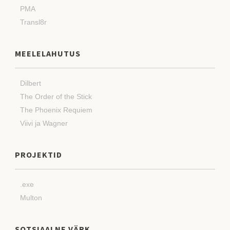
PMA
Transl8r
MEELELAHUTUS
Dilbert
The Order of the Stick
The Phoenix Requiem
Viivi ja Wagner
PROJEKTID
.exe
Multon
SOTSIAALNE VÄRK