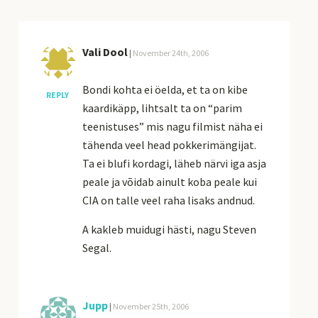
Vali Dool
|
November 24th, 2006
Bondi kohta ei öelda, et ta on kibe
REPLY
kaardikäpp, lihtsalt ta on “parim
teenistuses” mis nagu filmist näha ei
tähenda veel head pokkerimängijat.
Ta ei blufi kordagi, läheb närvi iga asja
peale ja võidab ainult koba peale kui
CIA on talle veel raha lisaks andnud.
A kakleb muidugi hästi, nagu Steven
Segal.
Jupp
|
November 25th, 2006