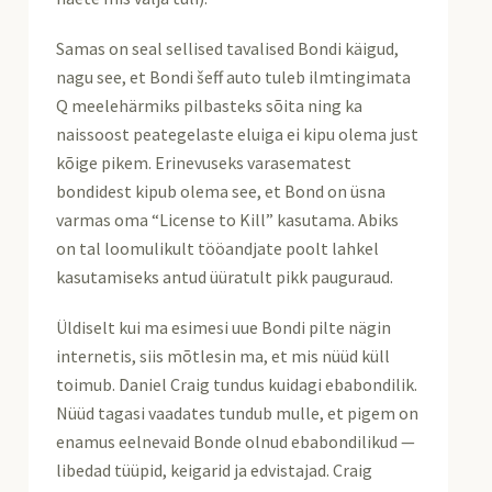
Samas on seal sellised tavalised Bondi käigud,
nagu see, et Bondi šeff auto tuleb ilmtingimata
Q meelehärmiks pilbasteks sõita ning ka
naissoost peategelaste eluiga ei kipu olema just
kõige pikem. Erinevuseks varasematest
bondidest kipub olema see, et Bond on üsna
varmas oma “License to Kill” kasutama. Abiks
on tal loomulikult tööandjate poolt lahkel
kasutamiseks antud üüratult pikk pauguraud.
Üldiselt kui ma esimesi uue Bondi pilte nägin
internetis, siis mõtlesin ma, et mis nüüd küll
toimub. Daniel Craig tundus kuidagi ebabondilik.
Nüüd tagasi vaadates tundub mulle, et pigem on
enamus eelnevaid Bonde olnud ebabondilikud —
libedad tüüpid, keigarid ja edvistajad. Craig