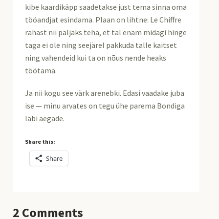
kibe kaardikäpp saadetakse just tema sinna oma
tööandjat esindama. Plaan on lihtne: Le Chiffre
rahast nii paljaks teha, et tal enam midagi hinge
taga ei ole ning seejärel pakkuda talle kaitset
ning vahendeid kui ta on nõus nende heaks
töötama.
Ja nii kogu see värk arenebki. Edasi vaadake juba
ise — minu arvates on tegu ühe parema Bondiga
läbi aegade.
Share this:
Share
2
Comments