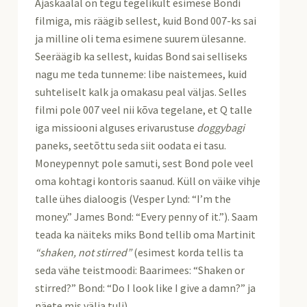
Ajaskaalal on tegu tegelikult esimese Bondi
filmiga, mis räägib sellest, kuid Bond 007-ks sai
ja milline oli tema esimene suurem ülesanne.
Seeräägib ka sellest, kuidas Bond sai selliseks
nagu me teda tunneme: libe naistemees, kuid
suhteliselt kalk ja omakasu peal väljas. Selles
filmi pole 007 veel nii kõva tegelane, et Q talle
iga missiooni alguses erivarustuse
doggybagi
paneks, seetõttu seda siit oodata ei tasu.
Moneypennyt pole samuti, sest Bond pole veel
oma kohtagi kontoris saanud. Küll on väike vihje
talle ühes dialoogis (Vesper Lynd: “I’m the
money.” James Bond: “Every penny of it.”). Saam
teada ka näiteks miks Bond tellib oma Martinit
“shaken, not stirred”
(esimest korda tellis ta
seda vähe teistmoodi: Baarimees: “Shaken or
stirred?” Bond: “Do I look like I give a damn?” ja
näete mis välja tuli).