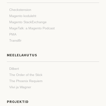
Checkstension
Magento koduleht
Magento StackExchange
MageTalk: a Magento Podcast
PMA
Transl8r
MEELELAHUTUS
Dilbert
The Order of the Stick
The Phoenix Requiem
Viivi ja Wagner
PROJEKTID