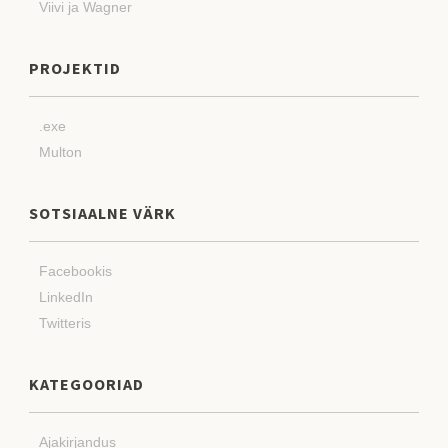
Viivi ja Wagner
PROJEKTID
.exe
Multon
SOTSIAALNE VÄRK
Facebookis
LinkedIn
Twitteris
KATEGOORIAD
Ajakirjandus