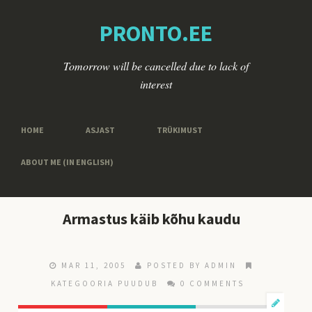
PRONTO.EE
Tomorrow will be cancelled due to lack of
interest
HOME
ASJAST
TRÜKIMUST
ABOUT ME (IN ENGLISH)
Armastus käib kõhu kaudu
MAR 11, 2005
POSTED BY ADMIN
KATEGOORIA PUUDUB
0 COMMENTS