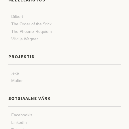
Dilbert
The Order of the Stick
The Phoenix Requiem
Viivi ja Wagner
PROJEKTID
.exe
Multon
SOTSIAALNE VÄRK
Facebookis
LinkedIn