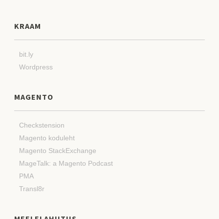
KRAAM
bit.ly
Wordpress
MAGENTO
Checkstension
Magento koduleht
Magento StackExchange
MageTalk: a Magento Podcast
PMA
Transl8r
MEELELAHUTUS