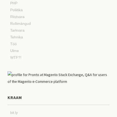
PHP
Poliitika
Riistvara
Rollimängud
Tarkvara
Tehnika
Töö
Ulme
WTF?!
KRAAM
bit.ly