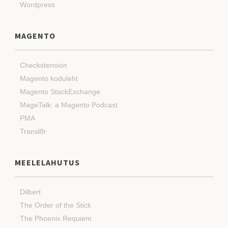
Wordpress
MAGENTO
Checkstension
Magento koduleht
Magento StackExchange
MageTalk: a Magento Podcast
PMA
Transl8r
MEELELAHUTUS
Dilbert
The Order of the Stick
The Phoenix Requiem